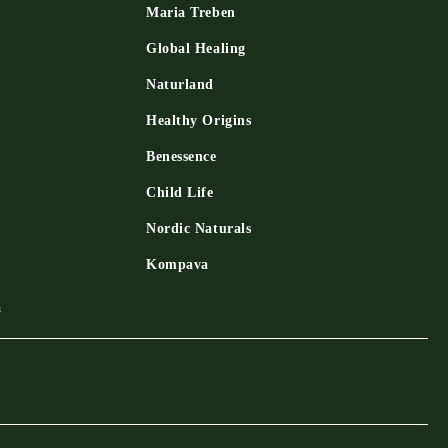
Maria Treben
Global Healing
Naturland
Healthy Origins
Benessence
Child Life
Nordic Naturals
Kompava
a