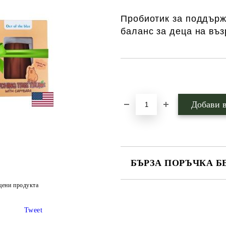
Пробиотик за поддърж
баланс за деца на въз
Добави в желани
БЪРЗА ПОРЪЧКА Б
САМО ПОПЪЛНЕТЕ 1 ПОЛЕ
цени продукта
Tweet
Ние ще се свържем с вас в рамки