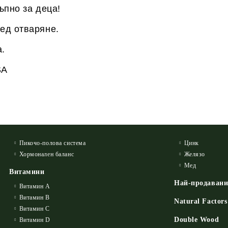
ъпно за деца!
ед отваряне.
.
SA
Пикочо-полова система
Цинк
Хормонален баланс
Желязо
Мед
Витамини
Най-продаван
Витамин А
Витамин B
Natural Factors
Витамин C
Double Wood
Витамин D