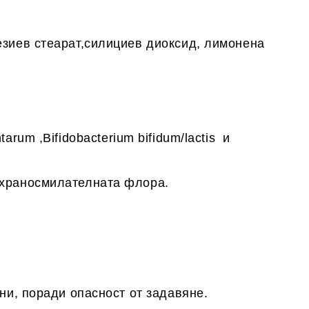
езиев стеарат,силициев диоксид, лимонена
antarum
,Bifidobacterium bifidum/lactis
и
 храносмилателната флора.
ини, поради опасност от задавяне.