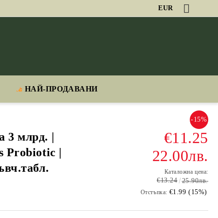
EUR
НАЙ-ПРОДАВАНИ
-15%
€11.25
 3 млрд. |
 Probiotic |
22.00лв.
ъвч.табл.
Каталожна цена:
€13.24
25.90лв.
€1.99 (15%)
Отстъпка: