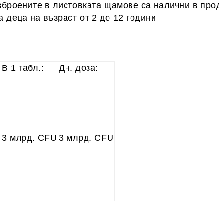
изброените в листовката щамове са налични в про
 деца на възраст от 2 до 12 години
В 1 табл.:
Дн. доза:
с
3 млрд. CFU
3 млрд. CFU