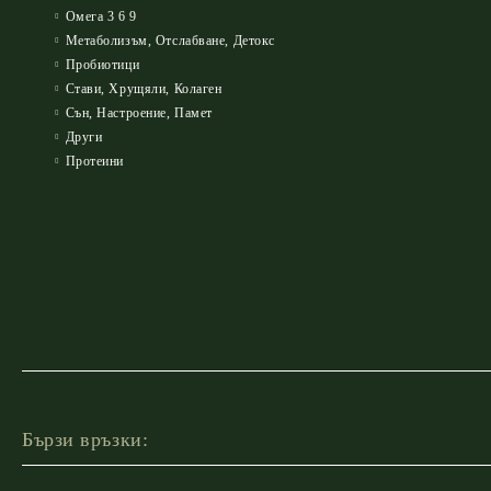
Омега 3 6 9
Метаболизъм, Отслабване, Детокс
Пробиотици
Стави, Хрущяли, Колаген
Сън, Настроение, Памет
Други
Протеини
Бързи връзки: