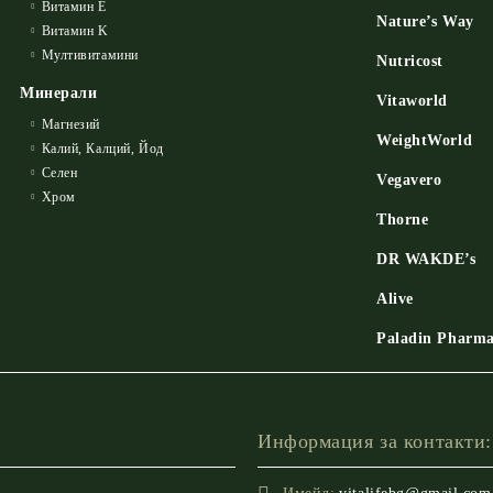
Витамин E
Nature’s Way
Витамин K
Мултивитамини
Nutricost
Минерали
Vitaworld
Магнезий
WeightWorld
Калий, Калций, Йод
Селен
Vegavero
Хром
Thorne
DR WAKDE’s
Alive
Paladin Pharm
Информация за контакти: