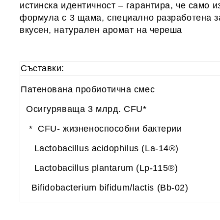
истинска идентичност – гарантира, че само 
формула с 3 щама, специално разработена за
вкусен, натурален аромат на череша
Съставки:
Патенована пробиотична сме
Осигуряваща 3 млрд. CFU*
* CFU- жизненоспособни бактерии
Lactobacillus
acidophilus
(La
-14
®
)
Lactobacillus plantarum (Lp-115
®)
Bifidobacterium bifidum/lactis (Bb-02)