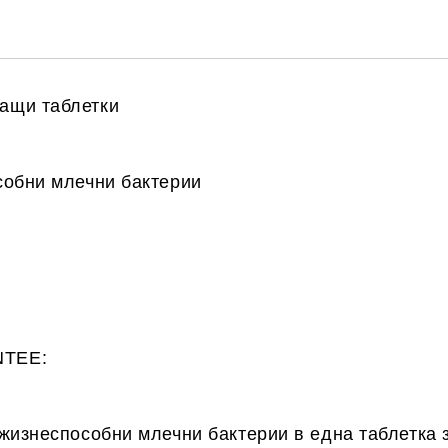
ащи таблетки
собни млечни бактерии
NTEE:
жизнеспособни млечни бактерии в една таблетка з