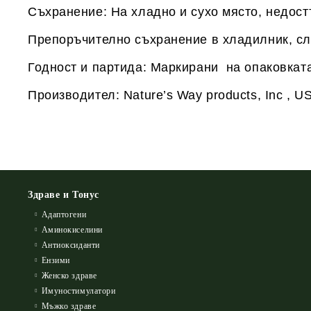
Съхранение: На хладно и сухо място, недост
Препоръчително съхранение в хладилник, сл
Годност и партида: Маркирани на опаковката
Производител: Nature’s Way products, Inc , U
Здраве и Тонус
Адаптогени
Аминокиселини
Антиоксиданти
Ензими
Женско здраве
Имуностимулатори
Мъжко здраве