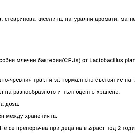
, стеаринова киселина, натурални аромати, магн
собни млечни бактерии(CFUs) от
Lactobacillus pl
но-чревния тракт и за нормалното състояние на
ел на разнообразното и пълноценно хранене.
а доза.
ен между храненията.
 Не се препоръчва при деца на възраст под 2 год