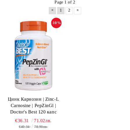
Page 1 of 2
«
»
1
2
-10%
Цинк Карнозин | Zinc-L
Carnosine | PepZinGl |
Doctor's Best 120 капс
€36.31
71.02лв.
€40.34
78.90лв.