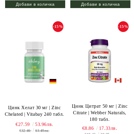
-15%
-15%
Цинк Цитрат 50 мг | Zinc
Цинк Хелат 30 мг | Zinc
Citrate | Webber Naturals,
Chelated | Vitabay 240 табл.
180 табл.
€27.59
53.96лв.
€8.86
17.33лв.
€32.46
63.49лв.