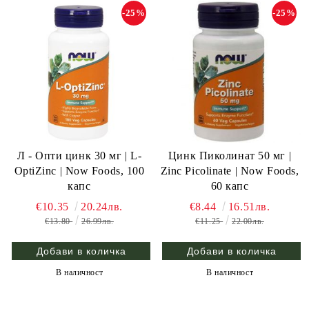
-25%
-25%
Л - Опти цинк 30 мг | L-
Цинк Пиколинат 50 мг |
OptiZinc | Now Foods, 100
Zinc Picolinate | Now Foods,
капс
60 капс
€10.35
20.24лв.
€8.44
16.51лв.
€13.80
26.99лв.
€11.25
22.00лв.
В наличност
В наличност