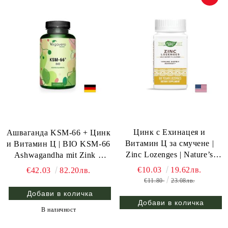
Цинк с Ехинацея и
Ашваганда KSM-66 + Цинк
Витамин Ц за смучене |
и Витамин Ц | BIO KSM-66
Zinc Lozenges | Nature’s
Ashwagandha mit Zink +
Way, 60 табл.
Vitamin C | Vegavero, 90
€10.03
19.62лв.
€42.03
82.20лв.
капс.
€11.80
23.08лв.
В наличност