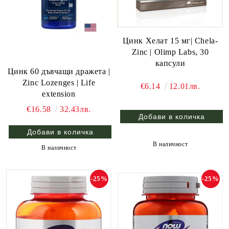
Цинк Хелат 15 мг| Chela-
Zinc | Olimp Labs, 30
капсули
Цинк 60 дъвчащи дражета |
Zinc Lozenges | Life
€6.14
12.01лв.
extension
€16.58
32.43лв.
В наличност
В наличност
-25%
-25%