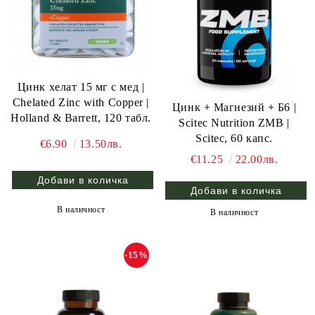
Цинк хелат 15 мг с мед |
Chelated Zinc with Copper |
Цинк + Магнезий + Б6 |
Holland & Barrett, 120 табл.
Ѕсіtес Nutrіtіоn ZМВ |
Scitec, 60 капс.
€6.90
13.50лв.
€11.25
22.00лв.
В наличност
В наличност
-15%