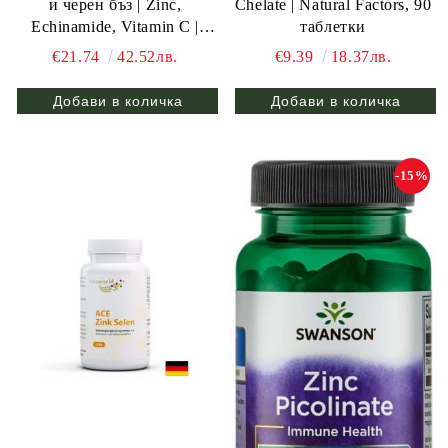
и черен бъз | Zinc,
Chelate | Natural Factors, 90
Echinamide, Vitamin C |
таблетки
Natural Factors, 60 табл. за
€21.74
42.52лв.
€9.39
18.37лв.
смучене
-15%