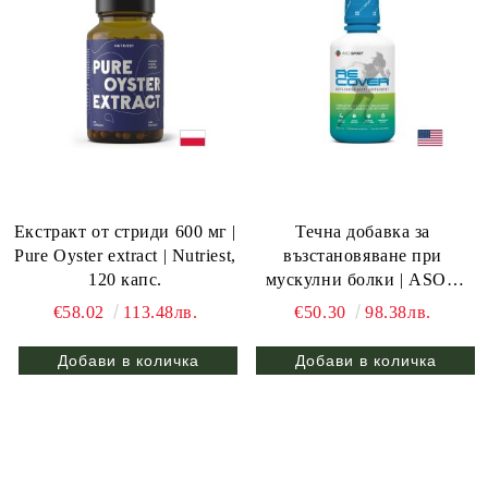
Eкстракт от стриди 600 мг |
Течна добавка за
Pure Oyster extract | Nutriest,
възстановяване при
120 капс.
мускулни болки | ASO®
Sport Recover | Oxigenesis,
€58.02
113.48лв.
€50.30
98.38лв.
473 мл.