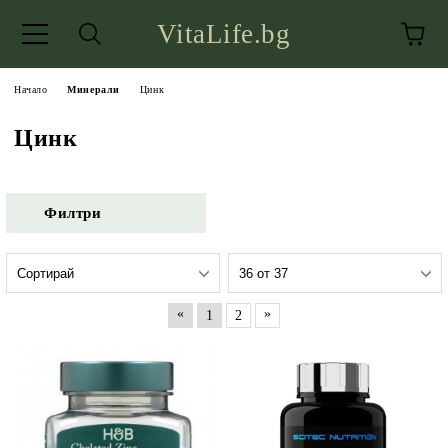
VitaLife.bg
Начало
Минерали
Цинк
Цинк
Филтри
«
»
1
2