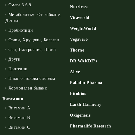
Омега 3 6 9
Nutricost
Метаболизъм, Отслабване,
Vitaworld
Детокс
WeightWorld
Пробиотици
Vegavero
Стави, Хрущяли, Колаген
Сън, Настроение, Памет
Thorne
Други
DR WAKDE’s
Протеини
Alive
Пикочо-полова система
Paladin Pharma
Хормонален баланс
Fitobios
Витамини
Earth Harmony
Витамин А
Oxigenesis
Витамин B
Pharmalife Research
Витамин C