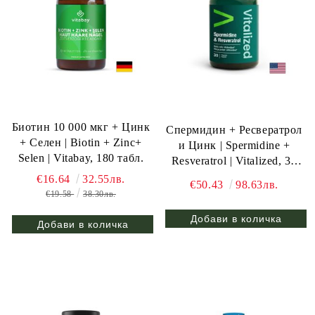
Биотин 10 000 мкг + Цинк
Спермидин + Ресвератрол
+ Селен | Biotin + Zinc+
и Цинк | Spermidine +
Selen | Vitabay, 180 табл.
Resveratrol | Vitalized, 30
капс.
€16.64
32.55лв.
€50.43
98.63лв.
€19.58
38.30лв.