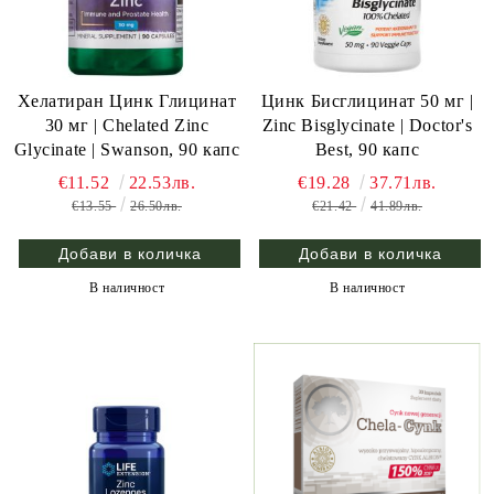
Хелатиран Цинк Глицинат
Цинк Бисглицинат 50 мг |
30 мг | Chelated Zinc
Zinc Bisglycinate | Doctor's
Glycinate | Swanson, 90 капс
Best, 90 капс
€11.52
22.53лв.
€19.28
37.71лв.
€13.55
26.50лв.
€21.42
41.89лв.
В наличност
В наличност