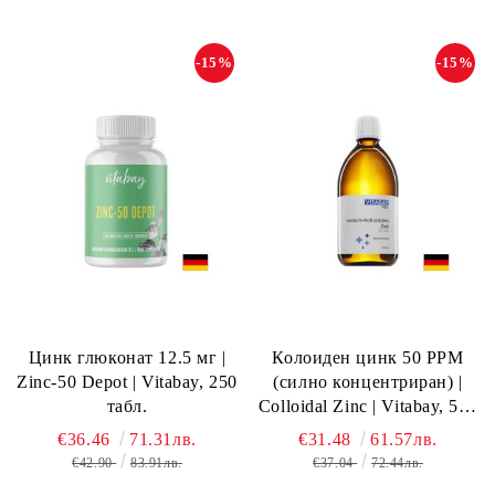
-15%
-15%
Цинк глюконат 12.5 мг |
Колоиден цинк 50 РРМ
Zinc-50 Depot | Vitabay, 250
(силно концентриран) |
табл.
Colloidal Zinc | Vitabay, 500
мл
€36.46
71.31лв.
€31.48
61.57лв.
€42.90
83.91лв.
€37.04
72.44лв.