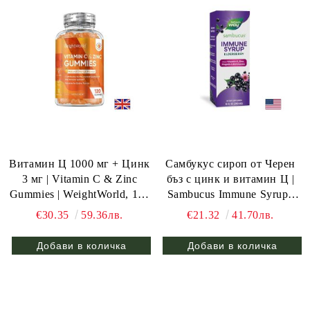
Витамин Ц 1000 мг + Цинк
Самбукус сироп от Черен
3 мг | Vitamin C & Zinc
бъз с цинк и витамин Ц |
Gummies | WeightWorld, 120
Sambucus Immune Syrup |
желирани табл.
Nature’s Way, 240 мл.
€30.35
59.36лв.
€21.32
41.70лв.