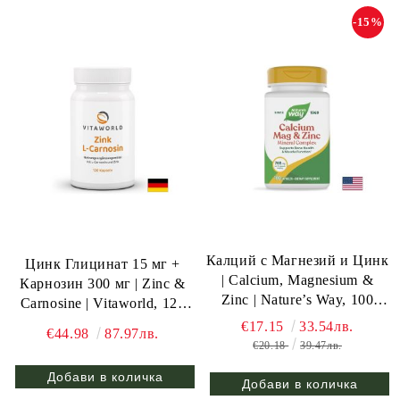
-15%
Калций с Магнезий и Цинк
Цинк Глицинат 15 мг +
| Calcium, Magnesium &
Карнозин 300 мг | Zinc &
Zinc | Nature’s Way, 100
Carnosine | Vitaworld, 120
капс.
капс.
€17.15
33.54лв.
€44.98
87.97лв.
€20.18
39.47лв.