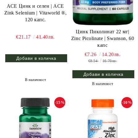
АСЕ Цинк и селен | ACE
Zink Selenium | Vitaworld ®,
120 капс.
Цинк Пиколинат 22 мг|
€21.17
41.40лв.
Zinc Picolinate | Swanson, 60
капс
€7.26
14.20лв.
€8.54
16.70лв.
В наличност
В наличност
-15%
-10%