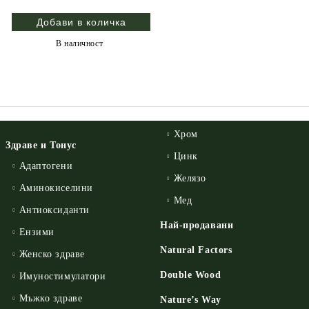
В наличност
Хром
Здраве и Тонус
Цинк
Адаптогени
Желязо
Аминокиселини
Мед
Антиоксиданти
Най-продавани
Ензими
Natural Factors
Женско здраве
Double Wood
Имуностимулатори
Мъжко здраве
Nature’s Way