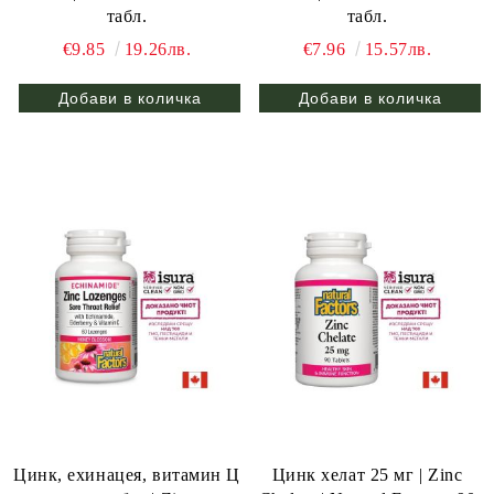
табл.
табл.
€9.85
19.26лв.
€7.96
15.57лв.
Цинк, ехинацея, витамин Ц
Цинк хелат 25 мг | Zinc