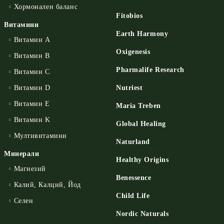
Хормонален баланс
Fitobios
Витамини
Earth Harmony
Витамин А
Oxigenesis
Витамин B
Pharmalife Research
Витамин C
Витамин D
Nutriest
Витамин E
Maria Treben
Витамин K
Global Healing
Мултивитамини
Naturland
Минерали
Healthy Origins
Магнезий
Benessence
Калий, Калций, Йод
Child Life
Селен
Nordic Naturals