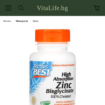
VitaLife.bg
Начало
Минерали
Цинк