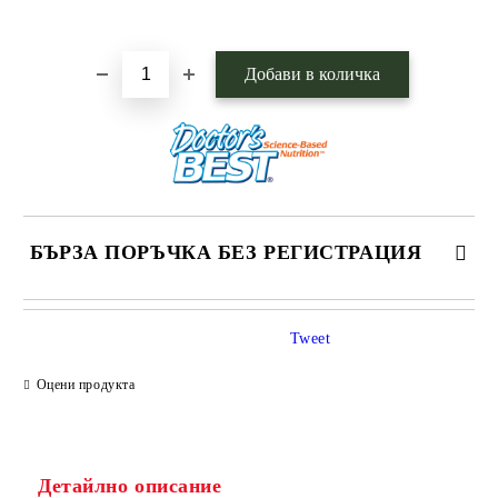
Добави в желани
БЪРЗА ПОРЪЧКА БЕЗ РЕГИСТРАЦИЯ
САМО ПОПЪЛНЕТЕ 1 ПОЛЕ
Tweet
Оцени продукта
Ние ще се свържем с вас в рамките на работния ден.
Детайлно описание