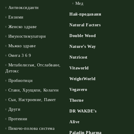
Мед
Антиоксиданти
Най-продавани
Ензими
Natural Factors
Женско здраве
Double Wood
Имуностимулатори
Мъжко здраве
Nature’s Way
Омега 3 6 9
Nutricost
Метаболизъм, Отслабване,
Vitaworld
Детокс
WeightWorld
Пробиотици
Vegavero
Стави, Хрущяли, Колаген
Сън, Настроение, Памет
Thorne
Други
DR WAKDE’s
Протеини
Alive
Пикочо-полова система
Paladin Pharma