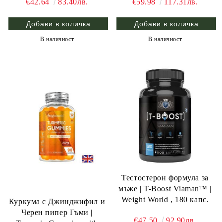
€42.64
83.40лв.
€59.98
117.31лв.
В наличност
В наличност
Тестостерон формула за
мъже | T-Boost Viaman™ |
Weight World , 180 капс.
Куркума с Джинджифил и
Черен пипер Гъми |
€47.50
92.90лв.