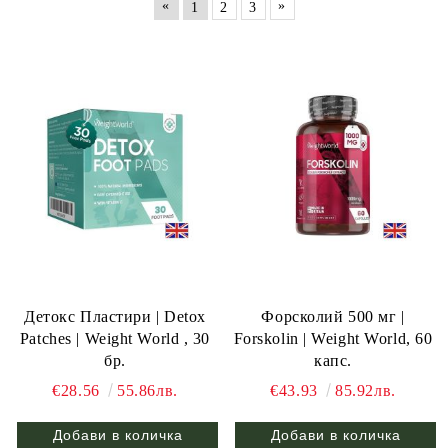
«
»
1
2
3
Детокс Пластири | Detox
Форсколий 500 мг |
Patches | Weight World , 30
Forskolin | Weight World, 60
бр.
капс.
€28.56
55.86лв.
€43.93
85.92лв.