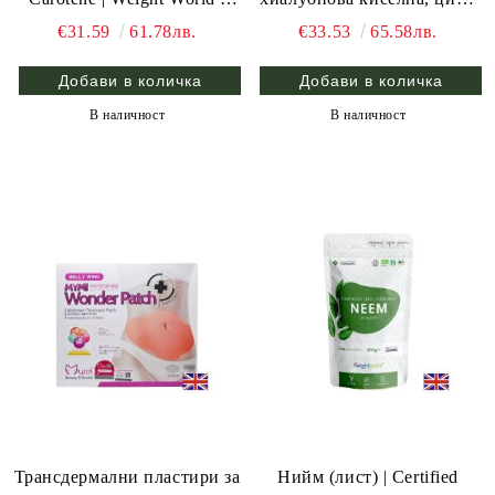
120 табл.
и коензим Q10 | Marine
€31.59
61.78лв.
€33.53
65.58лв.
Collagen Advanced | Weight
World , 120 капс.
В наличност
В наличност
Трансдермални пластири за
Нийм (лист) | Certified