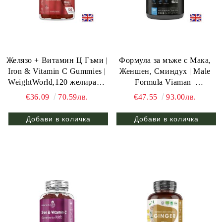
Желязо + Витамин Ц Гъми |
Формула за мъже с Мака,
Iron & Vitamin C Gummies |
Женшен, Сминдух | Male
WeightWorld,120 желирани
Formula Viaman |
табл.
WeightWorld, 90 капс.
€36.09
70.59лв.
€47.55
93.00лв.