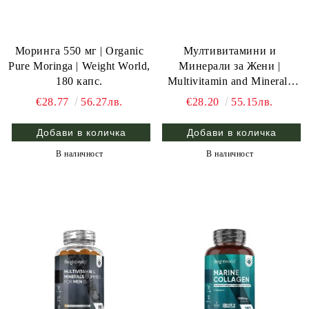
Моринга 550 мг | Organic
Мултивитамини и
Pure Moringa | Weight World,
Минерали за Жени |
180 капс.
Multivitamin and Minerals
Gummies for Women |
€28.77
56.27лв.
€28.20
55.15лв.
Weight World , 90 жел. табл.
В наличност
В наличност