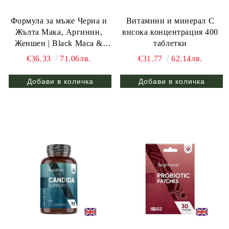
Формула за мъже Черна и
Витамини и минерал С
Жълта Мака, Аргинин,
висока концентрация 400
Женшен | Black Maca &
таблетки
Arginine Complex |
€36.33
71.06лв.
€31.77
62.14лв.
WeighWorld, 180 капс.