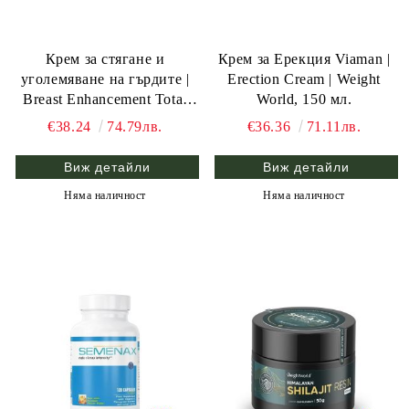
Крем за стягане и
Крем за Ерекция Viaman |
уголемяване на гърдите |
Erection Cream | Weight
Breast Enhancement Total
World, 150 мл.
Curve | Weight World, 100 ml
€38.24
74.79лв.
€36.36
71.11лв.
Виж детайли
Виж детайли
Няма наличност
Няма наличност