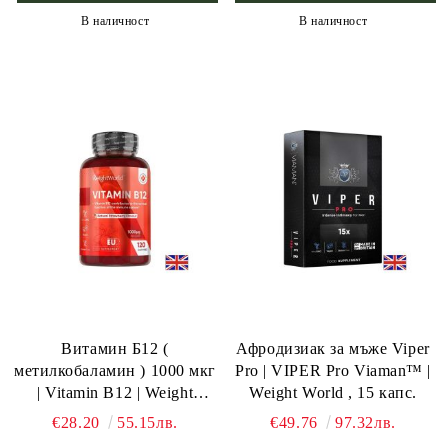
В наличност
В наличност
Витамин Б12 (
Афродизиак за мъже Viper
метилкобаламин ) 1000 мкг
Pro | VIPER Pro Viaman™ |
| Vitamin B12 | Weight
Weight World , 15 капс.
World, 120 жел. табл.
€28.20
55.15лв.
€49.76
97.32лв.