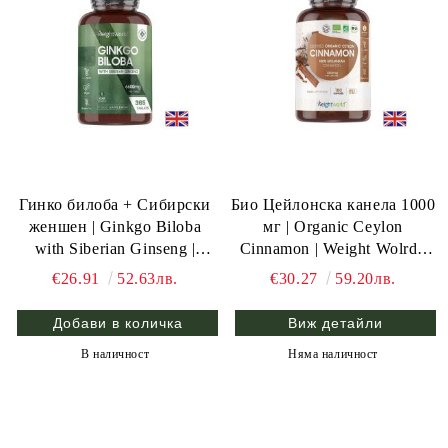
Гинко билоба + Сибирски
Био Цейлонска канела 1000
женшен | Ginkgo Biloba
мг | Organic Ceylon
with Siberian Ginseng |
Cinnamon | Weight Wolrd ,
Weight World , 365 табл.
180 капс.
€26.91
52.63лв.
€30.27
59.20лв.
Виж детайли
В наличност
Няма наличност