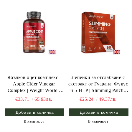
Ябълков оцет комплекс |
Лепенки за отслабване с
Apple Cider Vinegar
екстракт от Гуарана, Фукус
Complex | Weight World ,
и 5-HTP | Slimming Patch |
180 капс.
Weight World , 60 пластира
€33.71
65.93лв.
€25.24
49.37лв.
В наличност
В наличност