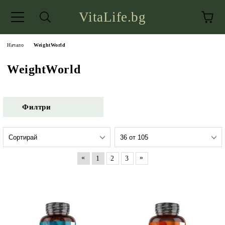
VitaLife.bg
Начало
WeightWorld
WeightWorld
Филтри
«
»
1
2
3