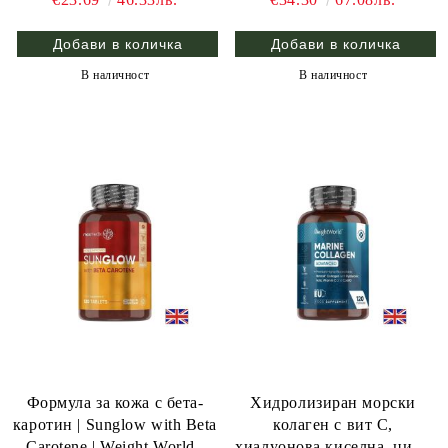
В наличност
В наличност
Формула за кожа с бета-
Хидролизиран морски
каротин | Sunglow with Beta
колаген с вит С,
Carotene | Weight World ,
хиалуонова киселна, цинк