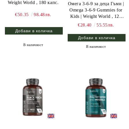
Weight World , 180 капс.
Омега 3-6-9 за деца Гъми |
Omega 3-6-9 Gummies for
€50.35
98.48лв.
Kids | Weight World , 120
жел. табл.
€28.40
55.55лв.
В наличност
В наличност