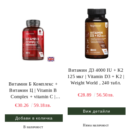
Витамин Д3 4000 IU + K2
125 мкг | Vitamin D3 + K2 |
Weight World , 240 табл.
Витамин Б Комплекс +
Витамин Ц | Vitamin B
€28.89
56.50лв.
Complex + vitamin C |
Weight World , 365 табл.
€30.26
59.18лв.
Виж детайли
Няма наличност
В наличност