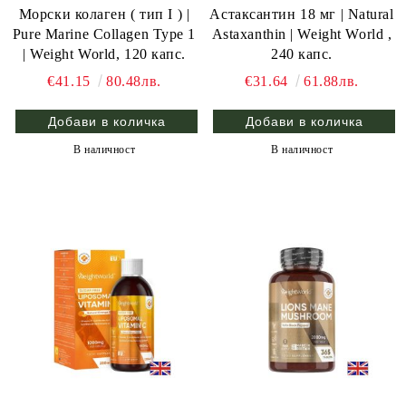
Морски колаген ( тип I ) |
Астаксантин 18 мг | Natural
Pure Marine Collagen Type 1
Astaxanthin | Weight World ,
| Weight World, 120 капс.
240 капс.
€41.15
80.48лв.
€31.64
61.88лв.
В наличност
В наличност