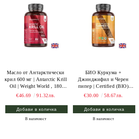
Масло от Антарктически
БИО Куркума +
крил 600 мг | Antarctic Krill
Джинджифил и Черен
Oil | Weight World , 180
пипер | Certified (BIO)
капс.
Organic Turmeric with
€46.69
91.32лв.
€30.00
58.67лв.
Organic Ginger and Black
peppеr | Weight World , 180
капс.
В наличност
В наличност