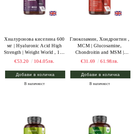
Хиалуронова киселина 600
Глюкозамин, Хондроитин ,
мг | Hyaluronic Acid High
МСМ | Glucosamine,
Strength | Weight World , 120
Chondroitin and MSM |
капс.
Weight World , 180 капс.
€53.20
104.05лв.
€31.69
61.98лв.
В наличност
В наличност