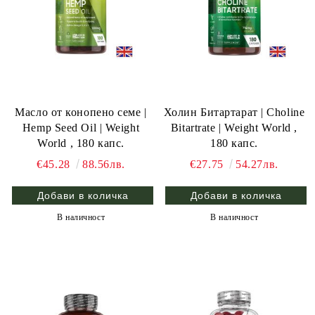
Масло от конопено семе |
Холин Битартарат | Choline
Hemp Seed Oil | Weight
Bitartrate | Weight World ,
World , 180 капс.
180 капс.
€45.28
88.56лв.
€27.75
54.27лв.
В наличност
В наличност