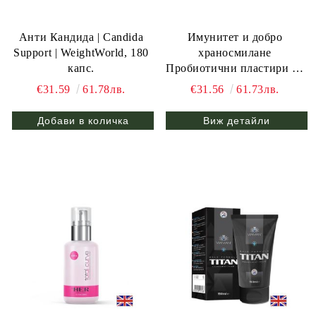
Анти Кандида | Candida
Имунитет и добро
Support | WeightWorld, 180
храносмилане
капс.
Пробиотични пластири 30
бр
€31.59
61.78лв.
€31.56
61.73лв.
Виж детайли