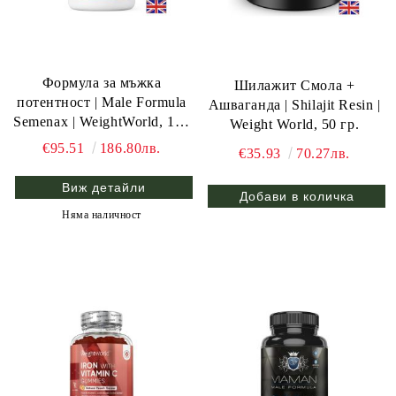
Формула за мъжка
Шилажит Смола +
потентност | Male Formula
Ашваганда | Shilajit Resin |
Semenax | WeightWorld, 120
Weight World, 50 гр.
капс.
€95.51
186.80лв.
€35.93
70.27лв.
Виж детайли
Няма наличност