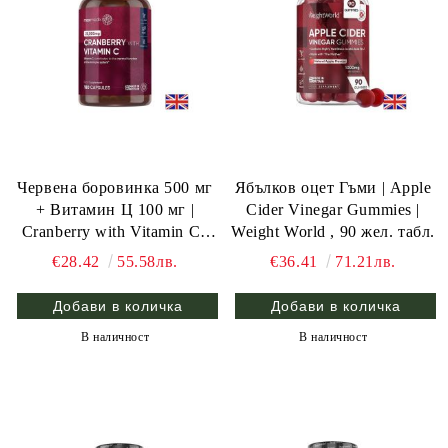
Червена боровинка 500 мг
Ябълков оцет Гъми | Apple
+ Витамин Ц 100 мг |
Cider Vinegar Gummies |
Cranberry with Vitamin C |
Weight World , 90 жел. табл.
Weight World , 180 капс.
€28.42
55.58лв.
€36.41
71.21лв.
В наличност
В наличност