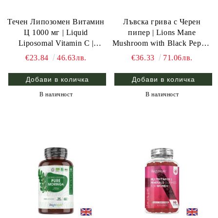
Течен Липозомен Витамин
Лъвска грива с Черен
Ц 1000 мг | Liquid
пипер | Lions Mane
Liposomal Vitamin C |
Mushroom with Black Pepper
Weight World, 250 мл.
| Weight World , 365 табл.
€23.84
46.63лв.
€36.33
71.06лв.
В наличност
В наличност