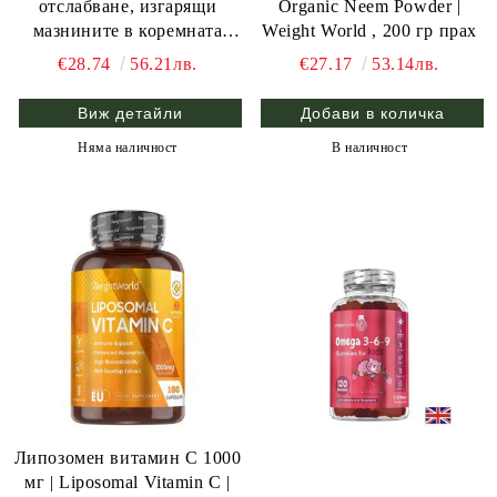
отслабване, изгарящи
Organic Neem Powder |
мазнините в коремната
Weight World , 200 гр прах
област | Belly Wing Mymi
€28.74
56.21лв.
€27.17
53.14лв.
Wonder Wonder Patch |
Weight World , 5 бр.
Виж детайли
Няма наличност
В наличност
Липозомен витамин С 1000
мг | Liposomal Vitamin C |