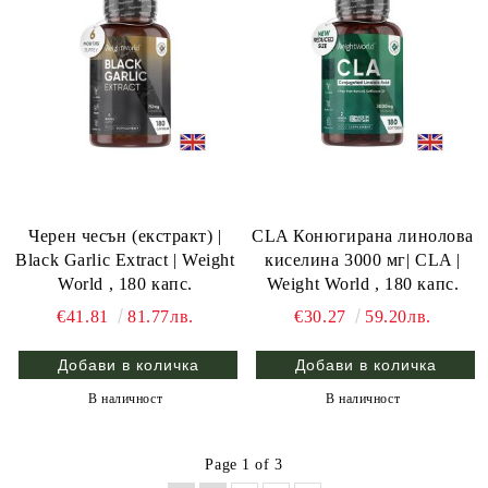
Черен чесън (екстракт) |
CLA Конюгирана линолова
Black Garlic Extract | Weight
киселина 3000 мг| CLA |
World , 180 капс.
Weight World , 180 капс.
€41.81
81.77лв.
€30.27
59.20лв.
В наличност
В наличност
Page 1 of 3