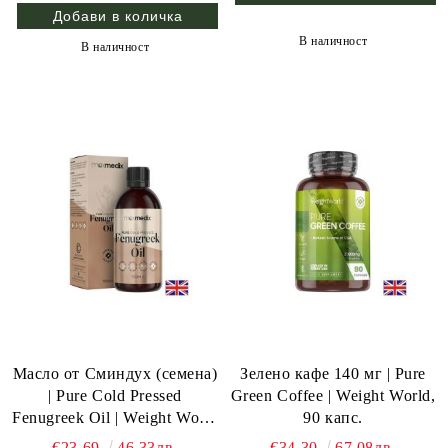
В наличност
В наличност
Масло от Сминдух (семена)
Зелено кафе 140 мг | Pure
| Pure Cold Pressed
Green Coffee | Weight World,
Fenugreek Oil | Weight World
90 капс.
, 100 мл
€23.69
46.33лв.
€34.30
67.08лв.