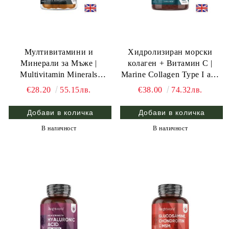
Мултивитамини и
Хидролизиран морски
Минерали за Мъже |
колаген + Витамин С |
Multivitamin Minerals
Marine Collagen Type I and
Gummies for Men | Weight
III + Vitamin C | Weight
€28.20
55.15лв.
€38.00
74.32лв.
World , 90 жел. табл.
World , 180 табл.
В наличност
В наличност