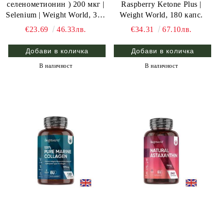
селенометионин ) 200 мкг |
Raspberry Ketone Plus |
Selenium | Weight World, 365
Weight World, 180 капс.
табл.
€23.69
46.33лв.
€34.31
67.10лв.
В наличност
В наличност