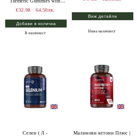
Turmeric Gummies with
Ginger and Black Pepper |
€32.98
64.50лв.
Weight World, 90 жел. табл.
Виж детайли
Няма наличност
В наличност
Селен ( Л -
Малинови кетони Плюс |