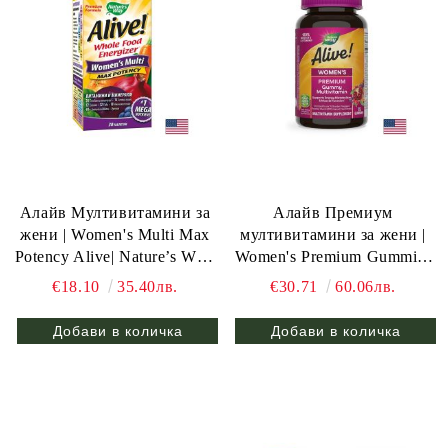
Алайв Мултивитамини за
Алайв Премиум
жени | Women's Multi Max
мултивитамини за жени |
Potency Alive| Nature’s Way,
Women's Premium Gummies
30 табл.
Multivitamin Alive | Nature’s
€18.10
35.40лв.
€30.71
60.06лв.
Way, 75 желирани табл.