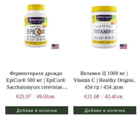
Ферментирали дрожди
Витамин Ц 1000 мг |
EpiCor® 500 мг | EpiCor®
Vitamin C | Healthy Origins,
Saccharomyces cerevisiae |
454 гр / 454 дози
Healthy Origins, 30 вег.капс.
€25.07
49.03лв.
€21.68
42.40лв.