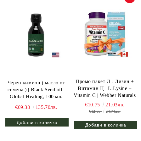
Промо пакет Л - Лизин +
Черен кимион ( масло от
Витамин Ц | L-Lysine +
семена ) | Black Seed oil |
Vitamin C | Webber Naturals
Global Healing, 100 мл.
€10.75
21.03лв.
€69.38
135.70лв.
€12.65
24.74лв.