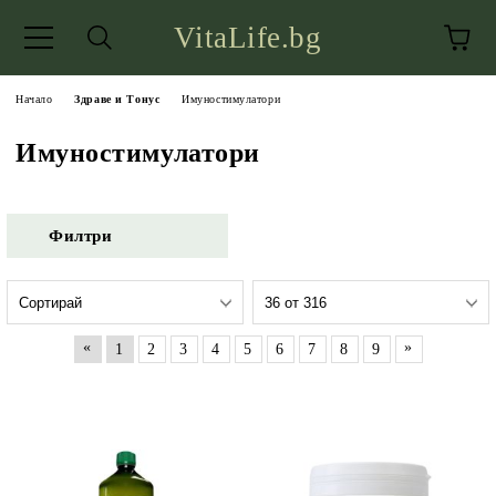
VitaLife.bg
Начало
Здраве и Тонус
Имуностимулатори
Имуностимулатори
Филтри
«
»
1
2
3
4
5
6
7
8
9