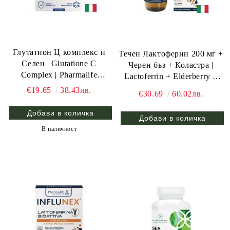
Глутатион Ц комплекс и
Течен Лактоферин 200 мг +
Селен | Glutatione C
Черен бъз + Коластра |
Complex | Pharmalife
Lactoferrin + Elderberry +
research, 30 капс.
Colostrum | Pharmalife
€19.65
38.43лв.
€30.69
60.02лв.
Research, 200 мл.
В наличност