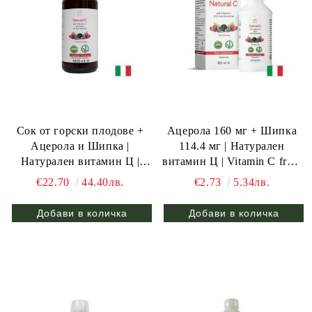
Сок от горски плодове +
Ацерола 160 мг + Шипка
Ацерола и Шипка |
114.4 мг | Натурален
Натурален витамин Ц |
витамин Ц | Vitamin C from
Vitamin C from natural
natural sources | Benessence,
€22.70
44.40лв.
€2.73
5.34лв.
sources | Benessence, 1л /20
120 мл
дози