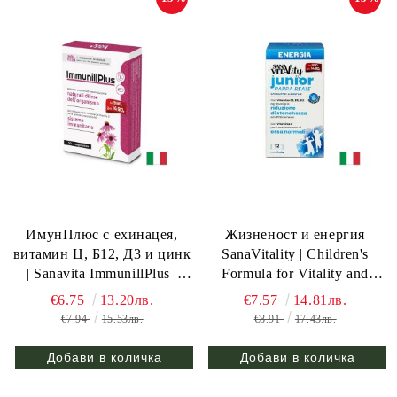
ИмунПлюс с ехинацея,
Жизненост и енергия
витамин Ц, Б12, Д3 и цинк
SanaVitality | Children's
| Sanavita ImmunillPlus |
Formula for Vitality and
Paladin Pharma, 30 табл.
Energy | Paladin Pharma, 12
€6.75
13.20лв.
€7.57
14.81лв.
сашета х 10 мл с вкус на
€7.94
15.53лв.
€8.91
17.43лв.
кока-кола