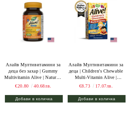
Алайв Мултивитамини за
Алайв Мултивитамини за
деца без захар | Gummy
деца | Children's Chewable
Multivitamin Alive | Nature’s
Multi-Vitamin Alive |
Way, 40 желирани табл.
Nature’s Way, 30 дъвч.табл.
€20.80
40.68лв.
€8.73
17.07лв.