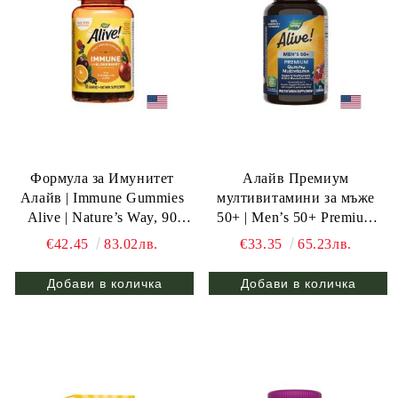
Формула за Имунитет
Алайв Премиум
Алайв | Immune Gummies
мултивитамини за мъже
Alive | Nature’s Way, 90
50+ | Men’s 50+ Premium
желирани табл.
Gummies Multivitamin Alive
€42.45
83.02лв.
€33.35
65.23лв.
| Nature’s Way, 75 желирани
табл.