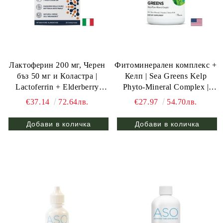
Лактоферин 200 мг, Черен
Фитоминерален комплекс +
бъз 50 мг и Коластра |
Келп | Sea Greens Kelp
Lactoferrin + Elderberry
Phyto-Mineral Complex |
Influnex | Pharmalife
Oxigenesis, 60 капс.
€37.14
72.64лв.
€27.97
54.70лв.
Research, 30 табл.