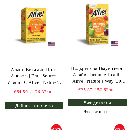
Подкрепа за Имунитета
Алайв Витамин Ц от
Алайв | Immune Health
Ацерола| Fruit Source
Alive | Nature’s Way, 30
Vitamin C Alive | Nature’s
драж.
Way, 120 гр пудра
€25.87
50.60лв.
€64.59
126.33лв.
Виж детайли
Няма наличност
-15%
-15%