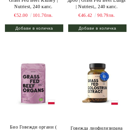
Grass Fed Beef Kidney |
дроб | Grass Fed Beef Lungs
Nutriest, 240 капс.
| Nutriest,, 240 капс.
€52.00
101.70лв.
€46.42
90.79лв.
Био Говежди органи (
Говежда лиофилизирана