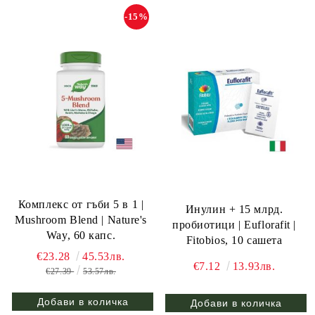
-15%
Комплекс от гъби 5 в 1 |
Инулин + 15 млрд.
Mushroom Blend | Nature's
пробиотици | Euflorafit |
Way, 60 капс.
Fitobios, 10 сашета
€23.28
45.53лв.
€7.12
13.93лв.
€27.39
53.57лв.