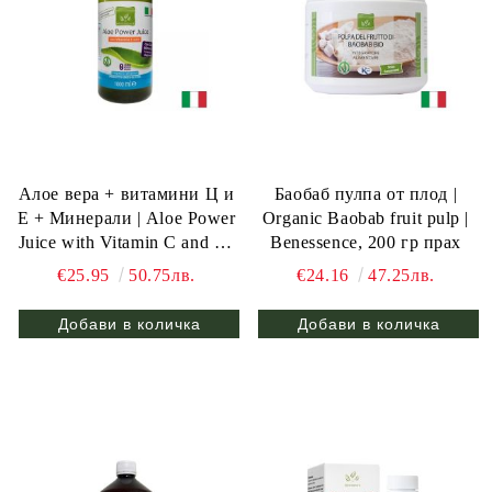
Алое вера + витамини Ц и
Баобаб пулпа от плод |
Е + Минерали | Aloe Power
Organic Baobab fruit pulp |
Juice with Vitamin C and E |
Benessence, 200 гр прах
Benessence,1л / 20 дози
€25.95
50.75лв.
€24.16
47.25лв.