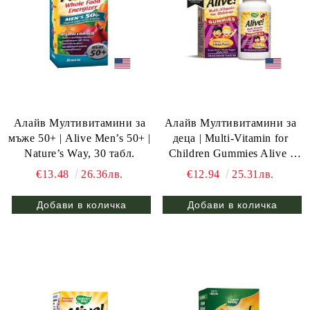
Aлайв Mултивитамини за
Алайв Мултивитамини за
мъже 50+ | Alive Men’s 50+ |
деца | Multi-Vitamin for
Nature’s Way, 30 табл.
Children Gummies Alive |
Nature’s Way, 30 желирани
€13.48
26.36лв.
€12.94
25.31лв.
табл.