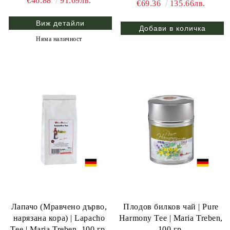
€46.88
91.69лв.
€69.36
135.66лв.
Виж детайли
Няма наличност
Лапачо (Мравчено дърво,
Плодов билков чай | Pure
нарязана кора) | Lapacho
Harmony Tee | Maria Treben,
Tee | Maria Treben, 100 гр.
100 гр.