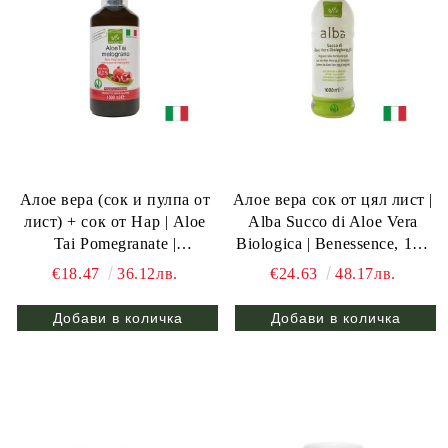
Алое вера (сок и пулпа от
Алое вера сок от цял лист |
лист) + сок от Нар | Aloe
Alba Succo di Aloe Vera
Tai Pomegranate |
Biologica | Benessence, 1л /
Benessence, 1л / 20 дози
20 дози
€18.47
36.12лв.
€24.63
48.17лв.