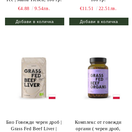
€4.88
9.54лв.
€11.51
22.51лв.
Био Говежди черен дроб |
Комплекс от говежди
Grass Fed Beef Liver |
органи ( черен дроб,