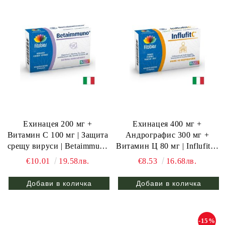
Ехинацея 200 мг +
Ехинацея 400 мг +
Витамин C 100 мг | Защита
Андрографис 300 мг +
срещу вируси | Betaimmuno
Витамин Ц 80 мг | Influfit C
| Fitobios, 20 табл.
| Fitobios, 12 табл.
€10.01
19.58лв.
€8.53
16.68лв.
-15%