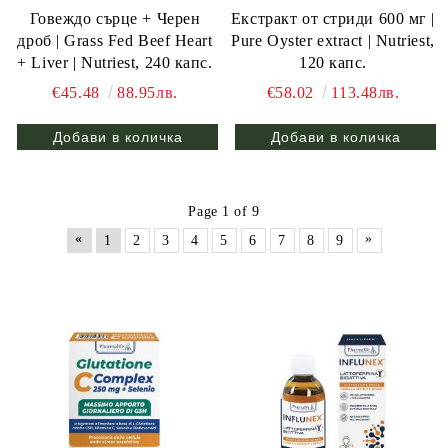
Говеждо сърце + Черен
Eкстракт от стриди 600 мг |
дроб | Grass Fed Beef Heart
Pure Oyster extract | Nutriest,
+ Liver | Nutriest, 240 капс.
120 капс.
€45.48
88.95лв.
€58.02
113.48лв.
Page 1 of 9
«
»
1
2
3
4
5
6
7
8
9