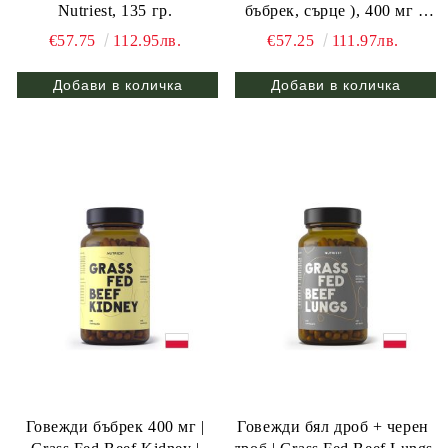
Nutriest, 135 гр.
бъбрек, сърце ), 400 мг |
Grass Fed Beef Organs |
€57.75
112.95лв.
€57.25
111.97лв.
Nutriest, 240 капс.
Говежди бъбрек 400 мг |
Говежди бял дроб + черен