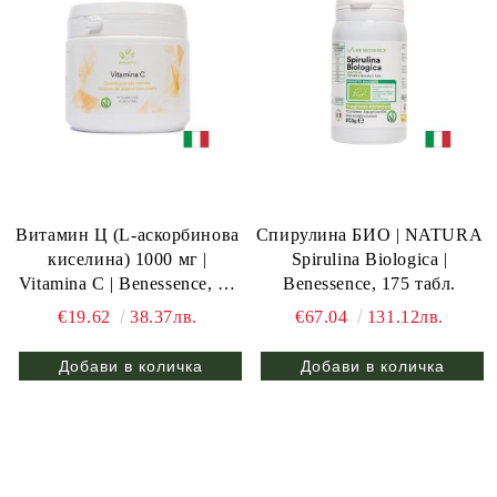
Витамин Ц (L-аскорбинова
Спирулина БИО | NATURA
киселина) 1000 мг |
Spirulina Biologica |
Vitamina C | Benessence, 50
Benessence, 175 табл.
гр прах
€19.62
38.37лв.
€67.04
131.12лв.