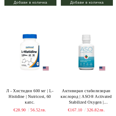
Л - Хистидин 600 мг | L-
Активиран стабилизиран
Histidine | Nutricost, 60
кислород | ASO® Activated
капс.
Stabilized Oxygen |
Oxigenesis, 473 мл.
€28.90
56.52лв.
€167.10
326.82лв.