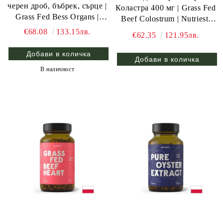
черен дроб, бъбрек, сърце |
Коластра 400 мг | Grass Fed
Grass Fed Bess Organs |
Beef Colostrum | Nutriest,
Nutriest, 135 гр.
240 капс.
€68.08
133.15лв.
€62.35
121.95лв.
В наличност