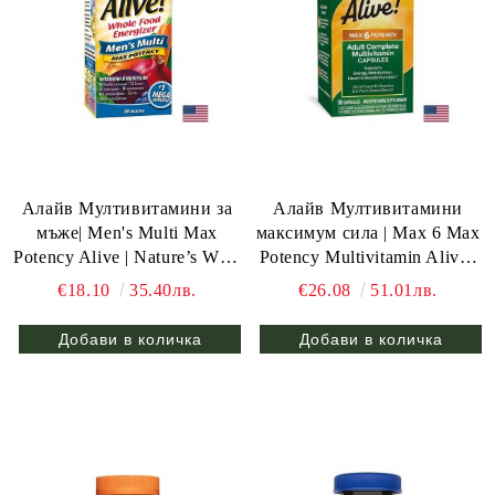
Алайв Мултивитамини за
Алайв Мултивитамини
мъже| Men's Multi Max
максимум сила | Max 6 Max
Potency Alive | Nature’s Way,
Potency Multivitamin Alive |
30 табл.
Nature’s Way, 90 капс.
€18.10
35.40лв.
€26.08
51.01лв.