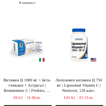
В наличност
Витамин Ц 1000 мг + Бета-
Липозомен витамин Ц 750
глюкани + Астрагал |
мг | Liposomal Vitamin C |
Betaimmuno C | Fitobios, 14
Nutricost, 120 капс.
сашета
€8.62
16.86лв.
€43.62
85.31лв.