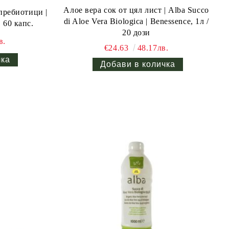
Алое вера сок от цял лист | Alba Succo
пребиотици |
di Aloe Vera Biologica | Benessence, 1л /
, 60 капс.
20 дози
в.
€24.63
48.17лв.