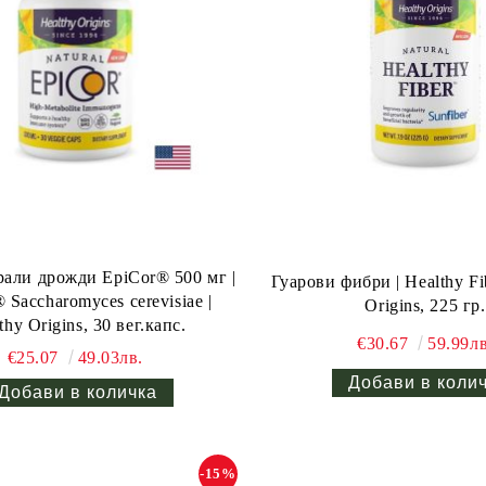
и дрожди EpiCor® 500 мг |
Гуарови фибри | Healthy Fib
 Saccharomyces cerevisiae |
Origins, 225 гр.
thy Origins, 30 вег.капс.
€30.67
59.99лв
€25.07
49.03лв.
-15%