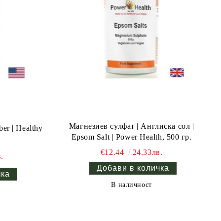
Магнезиев сулфат | Англиска сол |
er | Healthy
Epsom Salt | Power Health, 500 гр.
€12.44
24.33лв.
.
В наличност