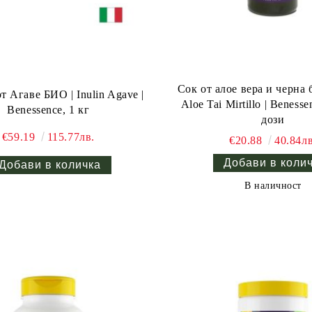
Сок от алое вера и черна 
т Агаве БИО | Inulin Agave |
Aloe Tai Mirtillo | Benesse
Benessence, 1 кг
дози
€59.19
115.77лв.
€20.88
40.84лв
В наличност