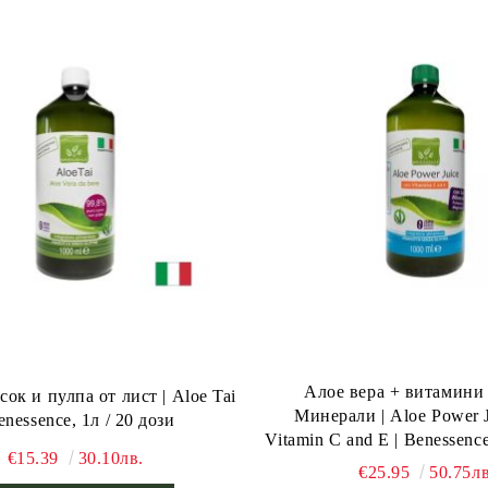
Алое вера + витамини
сок и пулпа от лист | Aloe Tai
Минерали | Aloe Power J
enessence, 1л / 20 дози
Vitamin C and E | Benessence
€15.39
30.10лв.
€25.95
50.75лв