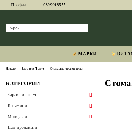
Профил
0899918555
МАРКИ
ВИТА
Начало
Здраве и Тонус
Стомашно-чревен тракт
Стома
КАТЕГОРИИ
Здраве и Тонус
Адаптогени
Витамини
Аминокиселини
Витамин А
Минерали
Антиоксиданти
Витамин B
Магнезий
Най-продавани