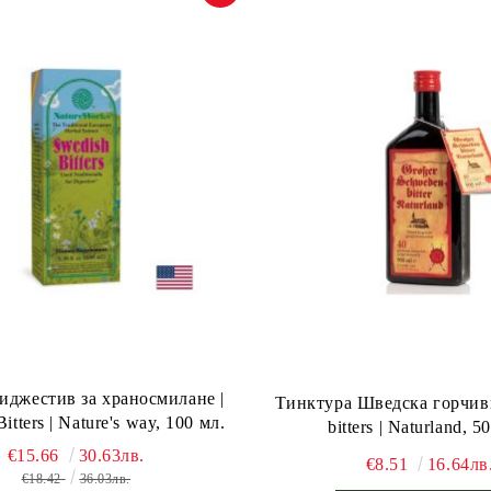
иджестив за храносмилане |
Тинктура Шведска горчивк
itters | Nature's way, 100 мл.
bitters | Naturland, 5
€15.66
30.63лв.
€8.51
16.64лв
€18.42
36.03лв.