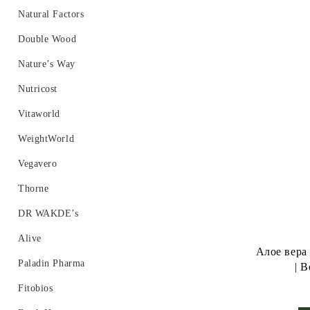
Ензими
Витамин C
Калий, Калций, Йод
Natural Factors
Женско здраве
Витамин D
Селен
Double Wood
Имуностимулатори
Витамин E
Хром
Nature’s Way
Мъжко здраве
Витамин K
Цинк
Nutricost
Омега 3 6 9
Мултивитамини
Желязо
Vitaworld
Метаболизъм, Отслабване, Детокс
Мед
WeightWorld
Пробиотици
Vegavero
Стави, Хрущяли, Колаген
Thorne
Сън, Настроение, Памет
DR WAKDE’s
Други
Alive
Алое вера 
Протеини
Paladin Pharma
| B
Пикочо-полова система
Fitobios