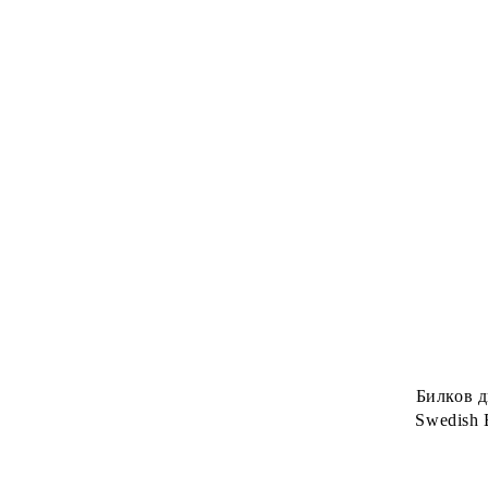
Билков д
Swedish B