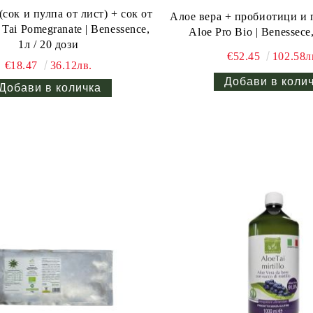
(сок и пулпа от лист) + сок от
Алое вера + пробиотици и 
 Tai Pomegranate | Benessence,
Aloe Pro Bio | Benessece
1л / 20 дози
€52.45
102.58л
€18.47
36.12лв.