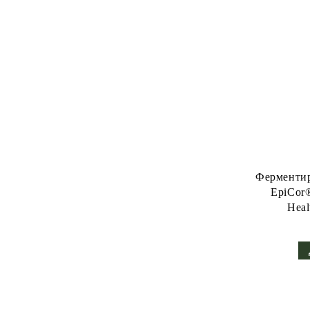
Ферментирал
EpiCor®
Heal