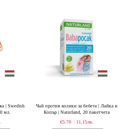
а | Swedish
Чай против колики за бебета | Лайка и
00 мл.
Копър | Naturland, 20 пакетчета
.
€5.70
11.15лв.