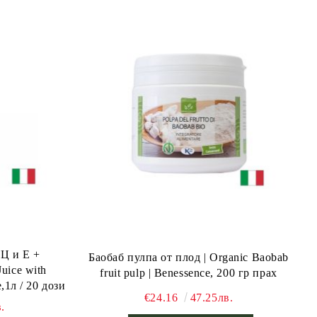
 Ц и Е +
Баобаб пулпа от плод | Organic Baobab
uice with
fruit pulp | Benessence, 200 гр прах
,1л / 20 дози
€24.16
47.25лв.
.