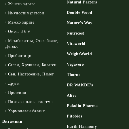
Natural Factors
Женско здраве
Double Wood
Имуностимулатори
Мъжко здраве
Nature’s Way
Омега 3 6 9
Nutricost
Метаболизъм, Отслабване,
Vitaworld
Детокс
WeightWorld
Пробиотици
Vegavero
Стави, Хрущяли, Колаген
Сън, Настроение, Памет
Thorne
Други
DR WAKDE’s
Протеини
Alive
Пикочо-полова система
Paladin Pharma
Хормонален баланс
Fitobios
Витамини
Earth Harmony