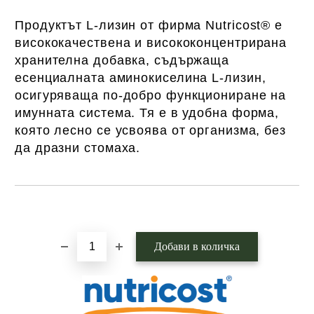
Продуктът L-лизин от фирма Nutricost® е
висококачествена и висококонцентрирана
хранителна добавка, съдържаща
есенциалната аминокиселина L-лизин,
осигуряваща по-добро функциониране на
имунната система. Тя е в удобна форма,
която лесно се усвоява от организма, без
да дразни стомаха.
Добави в желани