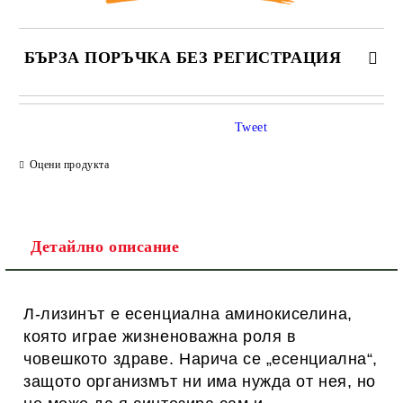
БЪРЗА ПОРЪЧКА БЕЗ РЕГИСТРАЦИЯ
САМО ПОПЪЛНЕТЕ 1 ПОЛЕ
Tweet
Оцени продукта
Ние ще се свържем с вас в рамките на работния ден.
Детайлно описание
Л-лизинът е есенциална аминокиселина,
която играе жизненоважна роля в
човешкото здраве. Нарича се „есенциална“,
защото организмът ни има нужда от нея, но