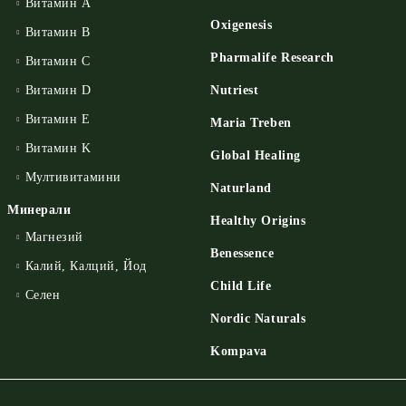
Витамин А
Oxigenesis
Витамин B
Pharmalife Research
Витамин C
Витамин D
Nutriest
Витамин E
Maria Treben
Витамин K
Global Healing
Мултивитамини
Naturland
Минерали
Healthy Origins
Магнезий
Benessence
Калий, Калций, Йод
Child Life
Селен
Nordic Naturals
Kompava