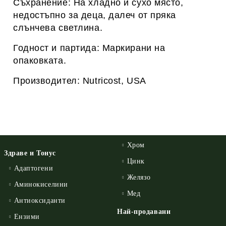
Съхранение: На хладно и сухо място,
недостъпно за деца, далеч от пряка
слънчева светлина.
Годност и партида: Маркирани на
опаковката.
Производител: Nutricost, USA
Хром
Здраве и Тонус
Цинк
Адаптогени
Желязо
Аминокиселини
Мед
Антиоксиданти
Най-продавани
Ензими