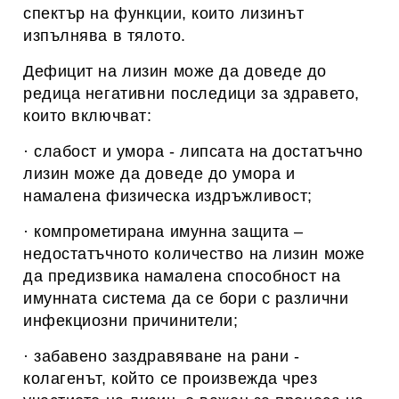
спектър на функции, които лизинът
изпълнява в тялото.
Дефицит на лизин може да доведе до
редица негативни последици за здравето,
които включват:
· слабост и умора - липсата на достатъчно
лизин може да доведе до умора и
намалена физическа издръжливост;
· компрометирана имунна защита –
недостатъчното количество на лизин може
да предизвика намалена способност на
имунната система да се бори с различни
инфекциозни причинители;
· забавено заздравяване на рани -
колагенът, който се произвежда чрез