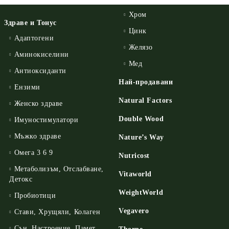
Хром
Здраве и Тонус
Цинк
Адаптогени
Желязо
Аминокиселини
Мед
Антиоксиданти
Най-продавани
Ензими
Natural Factors
Женско здраве
Double Wood
Имуностимулатори
Мъжко здраве
Nature’s Way
Омега 3 6 9
Nutricost
Метаболизъм, Отслабване,
Vitaworld
Детокс
WeightWorld
Пробиотици
Vegavero
Стави, Хрущяли, Колаген
Сън, Настроение, Памет