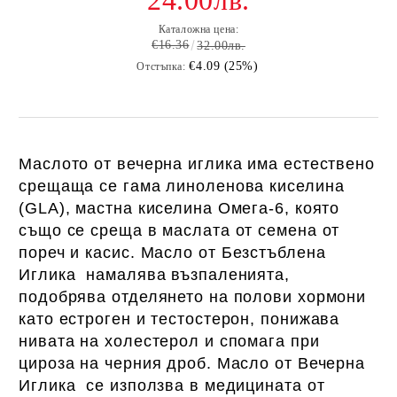
24.00лв.
Каталожна цена:
€16.36
32.00лв.
€4.09 (25%)
Отстъпка:
Маслото от вечерна иглика има естествено
срещаща се гама линоленова киселина
(GLA), мастна киселина Омега-6, която
също се среща в маслата от семена от
пореч и касис.
Масло от Безстъблена
Иглика намалява възпаленията,
подобрява отделянето на полови хормони
като естроген и тестостерон, понижава
нивата на холестерол и спомага при
цироза на черния дроб. Масло от Вечерна
Иглика се използва в медицината от