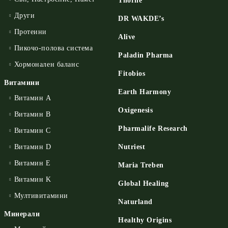
Thorne
Други
DR WAKDE’s
Протеини
Alive
Пикочо-полова система
Paladin Pharma
Хормонален баланс
Fitobios
Витамини
Earth Harmony
Витамин А
Oxigenesis
Витамин B
Pharmalife Research
Витамин C
Витамин D
Nutriest
Витамин E
Maria Treben
Витамин K
Global Healing
Мултивитамини
Naturland
Минерали
Healthy Origins