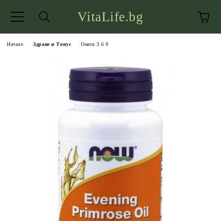
VitaLife.bg
Начало
Здраве и Тонус
Омега 3 6 9