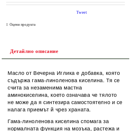
САМО ПОПЪЛНЕТЕ 1 ПОЛЕ
Tweet
Оцени продукта
Ние ще се свържем с вас в рамките на работния ден.
Детайлно описание
Масло от Вечерна Иглика е добавка, която
съдържа гама-линоленова киселина. Тя се
счита за незаменима мастна
аминокиселина, което означава че тялото
не може да я синтезира самостоятелно и се
налага приемът й чрез храната.
Гама-линоленова киселина спомага за
нормалната функция на мозъка, растежа и