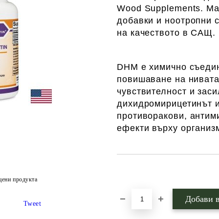
Wood Supplements. Ма
добавки и ноотропни 
на качеството в САЩ.
DHM e химично съедин
повишаване на нивата
чувствителност и зас
дихидромирицетинът и
противоракови, антим
ефекти върху организ
Добави в желани
цени продукта
Tweet