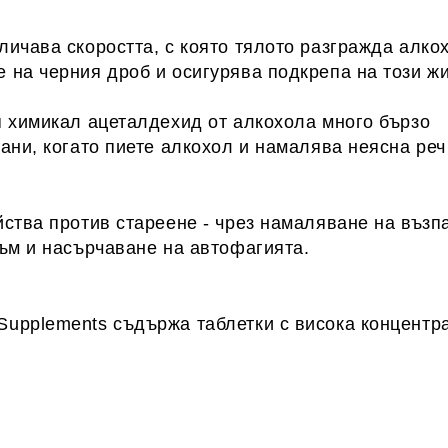
ичава скоростта, с която тялото разгражда алко
 на черния дроб и осигурява подкрепа на този ж
я химикал ацеталдехид от алкохола много бързо
ани, когато пиете алкохол и намалява неясна реч
ства против стареене - чрез намаляване на възп
ъм и насърчаване на автофагията.
upplements съдържа таблетки с висока концентра