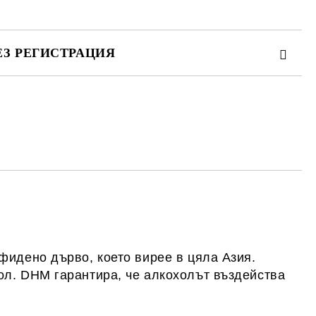
ЕЗ РЕГИСТРАЦИЯ
те на работния ден.
фидено дърво, което вирее в цяла Азия.
ол. DHM гарантира, че алкохолът въздейства