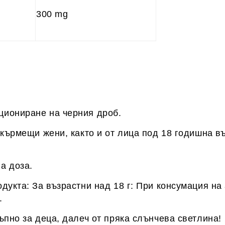
300 mg
циониране на черния дроб.
кърмещи жени, както и от лица под 18 годишна въ
а доза.
дукта: За възрастни над 18 г: При консумация на
.
ъпно за деца, далеч от пряка слънчева светлина!