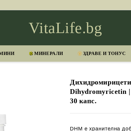
VitaLife.bg
МИНИ
МИНЕРАЛИ
ЗДРАВЕ И ТОНУС
Дихидромирицетин
Dihydromyricetin 
30 капс.
DHM e хранителна доб