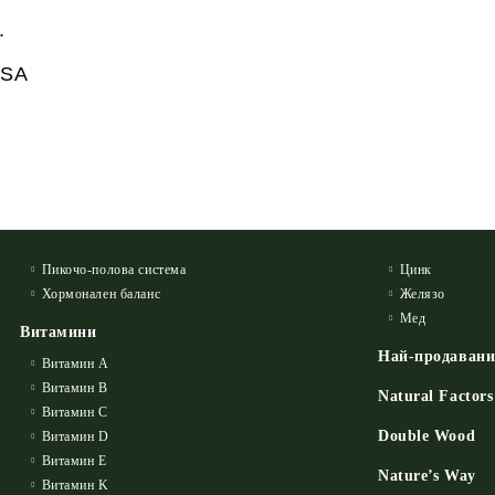
.
USA
Пикочо-полова система
Цинк
Хормонален баланс
Желязо
Мед
Витамини
Най-продаван
Витамин А
Витамин B
Natural Factors
Витамин C
Double Wood
Витамин D
Витамин E
Nature’s Way
Витамин K