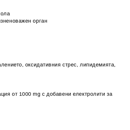
хола
изненоважен орган
алението, оксидативния стрес, липидемията,
ция от 1000 mg с добавени електролити за