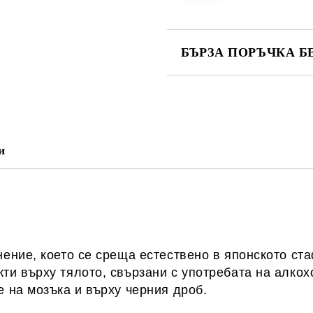
БЪРЗА ПОРЪЧКА Б
САМО ПОПЪЛНЕТЕ 1 ПОЛЕ
Ние ще се свържем с вас в рамки
и
ние, което се среща естествено в японското ста
и върху тялото, свързани с употребата на алкох
 на мозъка и върху черния дроб.