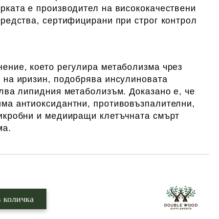
рката е производител на висококачествени
средства, сертифицирани при строг контрол
ение, което регулира метаболизма чрез
 на иризин, подобрява инсулиновата
илва липидния метаболизъм. Доказано е, че
ма антиоксидантни, противовъзпалителни,
икробни и медииращи клетъчната смърт
ма.