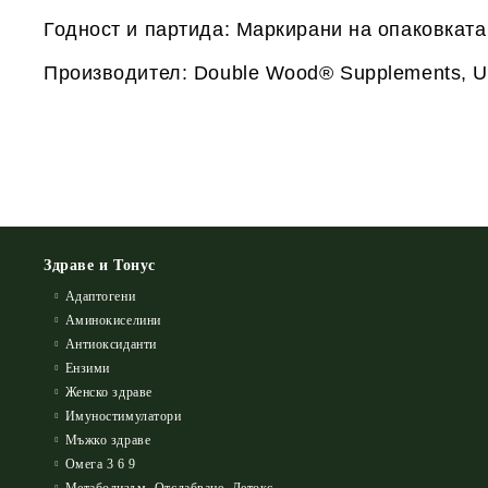
Годност и партида: Маркирани на опаковката
Производител: Double Wood® Supplements, 
Здраве и Тонус
Адаптогени
Аминокиселини
Антиоксиданти
Ензими
Женско здраве
Имуностимулатори
Мъжко здраве
Омега 3 6 9
Метаболизъм, Отслабване, Детокс