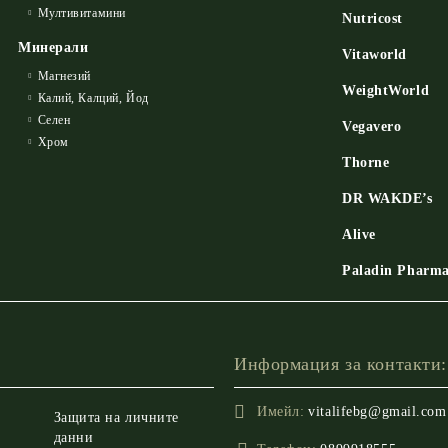
Мултивитамини
Nutricost
Минерали
Vitaworld
Магнезий
WeightWorld
Калий, Калций, Йод
Селен
Vegavero
Хром
Thorne
DR WAKDE’s
Alive
Paladin Pharm
Информация за контакти:
Имейл:
vitalifebg@gmail.com
Защита на личните
данни