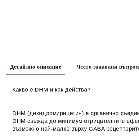
Детайлно описание
Често задавани въпрос
Какво е DHM и как действа?
DHM (дихидромирицетин) е органично съедине
DHM свежда до минимум отрицателните ефект
възможно най-малко върху GABA рецепторите