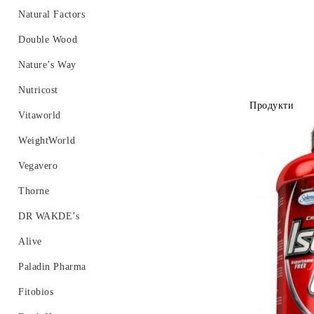
Ензими
Витамин C
Калий, Калций, Йод
Natural Factors
Женско здраве
Витамин D
Селен
Double Wood
Имуностимулатори
Витамин E
Хром
Nature’s Way
Мъжко здраве
Витамин K
Цинк
Nutricost
Продукти
Омега 3 6 9
Мултивитамини
Желязо
Vitaworld
Метаболизъм, Отслабване, Детокс
Мед
WeightWorld
Пробиотици
Vegavero
Стави, Хрущяли, Колаген
Thorne
Сън, Настроение, Памет
DR WAKDE’s
Други
Alive
Протеини
Paladin Pharma
Пикочо-полова система
Fitobios