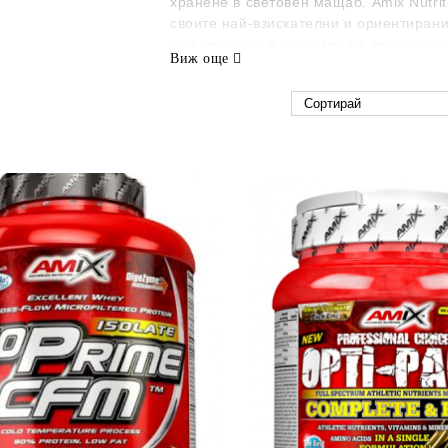
хранене в световен мащаб. Amix Nutri
своите най-взискателни и ориентиран
се превръща в създател на тенденции 
Виж още