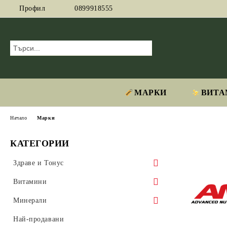
Профил
0899918555
МАРКИ
ВИТА
Начало
Марки
КАТЕГОРИИ
Здраве и Тонус
Адаптогени
Витамини
Аминокиселини
Витамин А
Минерали
Антиоксиданти
Витамин B
Магнезий
Най-продавани