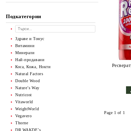
Подкатегории
Здраве и Тонус
Витамини
Минерали
Най-продавани
Ресвератр
Коса, Кожа, Нокти
Natural Factors
Double Wood
Nature’s Way
Nutricost
Vitaworld
WeightWorld
Page 1 of 1
Vegavero
Thorne
DR WAKDE’s