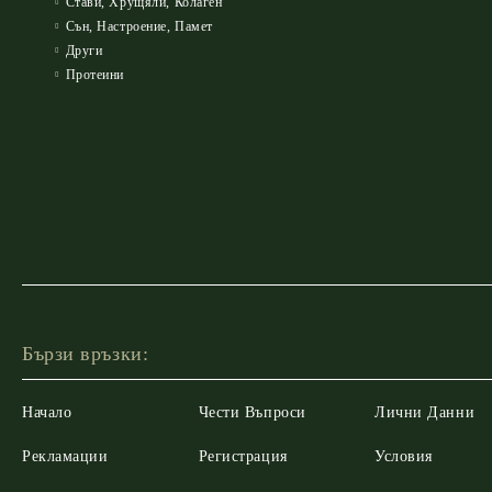
Стави, Хрущяли, Колаген
Сън, Настроение, Памет
Други
Протеини
Бързи връзки:
Начало
Чести Въпроси
Лични Данни
Рекламации
Регистрация
Условия