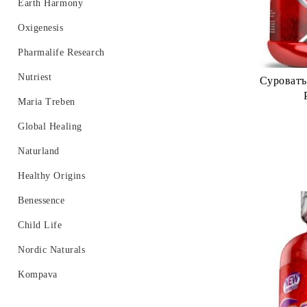
Хормонален баланс
Earth Harmony
Oxigenesis
Pharmalife Research
Nutriest
Суроватъ
Maria Treben
Global Healing
Naturland
Healthy Origins
Benessence
Child Life
Nordic Naturals
Kompava