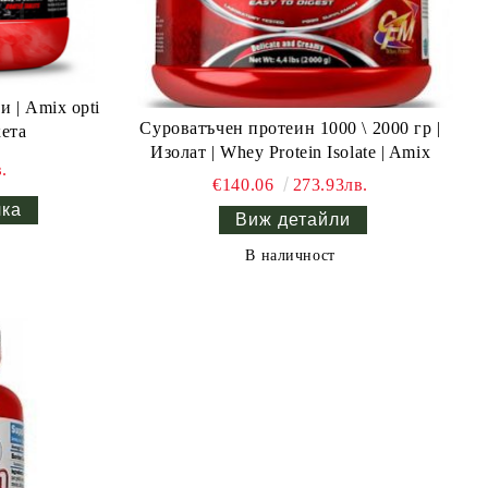
 | Amix opti
Суроватъчен протеин 1000 \ 2000 гр |
кета
Изолат | Whey Protein Isolate | Amix
.
€140.06
273.93лв.
Виж детайли
В наличност