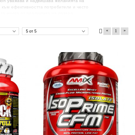
tion уважава и надвишава желанията на
и към ефективността потребители и често
за много от продуктита на пазара.
«
»
1