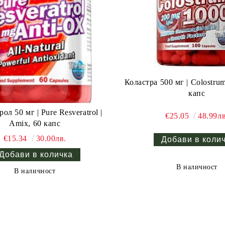
Коластра 500 мг | Colostrum | Amix, 
капс
ол 50 мг | Pure Resveratrol |
€25.05
48.99лв
Amix, 60 капс
€15.34
30.00лв.
В наличност
В наличност