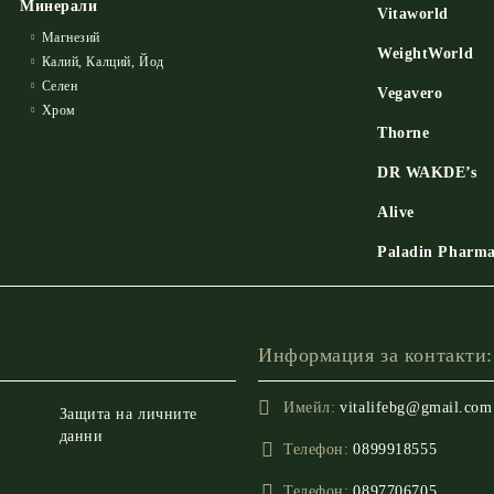
Минерали
Vitaworld
Магнезий
WeightWorld
Калий, Калций, Йод
Селен
Vegavero
Хром
Thorne
DR WAKDE’s
Alive
Paladin Pharm
Информация за контакти:
Имейл:
vitalifebg@gmail.com
Защита на личните
данни
Телефон:
0899918555
Телефон:
0897706705