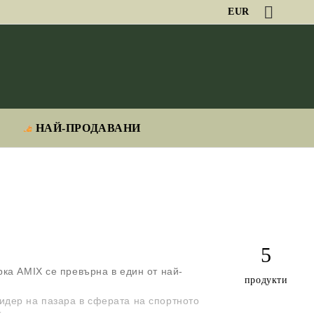
EUR
НАЙ-ПРОДАВАНИ
5
рка AMIX се превърна в един от най-
продукти
идер на пазара в сферата на спортното