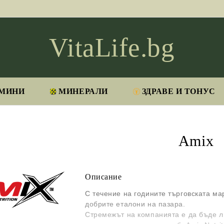
VitaLife.bg
МИНИ
МИНЕРАЛИ
ЗДРАВЕ И ТОНУС
Amix
Описание
С течение на годините търговската ма
добрите еталони на пазара.
Стремежът на компанията е да бъде л