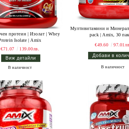
Мултивитамини и Минерали
чен протеин | Изолат | Whey
pack | Amix, 30 па
Protein Isolate | Amix
€49.60
97.01лв
€71.07
139.00лв.
Виж детайли
В наличност
В наличност