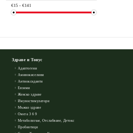
€15 - €141
Здраве и Тонус
Адаптогени
Аминокиселини
Антиоксиданти
Ензими
Женско здраве
Имуностимулатори
Мъжко здраве
Омега 3 6 9
Метаболизъм, Отслабване, Детокс
Пробиотици