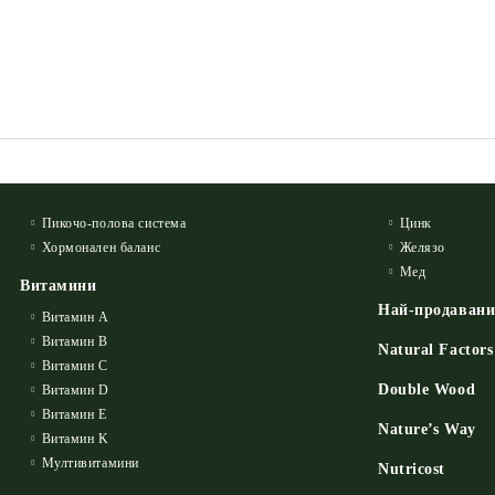
Пикочо-полова система
Цинк
Хормонален баланс
Желязо
Мед
Витамини
Най-продаван
Витамин А
Витамин B
Natural Factors
Витамин C
Double Wood
Витамин D
Витамин E
Nature’s Way
Витамин K
Мултивитамини
Nutricost