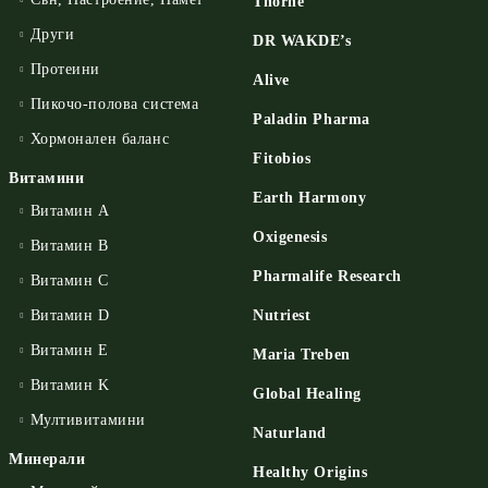
Thorne
Други
DR WAKDE’s
Протеини
Alive
Пикочо-полова система
Paladin Pharma
Хормонален баланс
Fitobios
Витамини
Earth Harmony
Витамин А
Oxigenesis
Витамин B
Pharmalife Research
Витамин C
Витамин D
Nutriest
Витамин E
Maria Treben
Витамин K
Global Healing
Мултивитамини
Naturland
Минерали
Healthy Origins