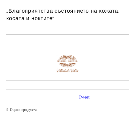
„Благоприятства състоянието на кожата,
косата и ноктите“
Добави в желани
Tweet
Оцени продукта