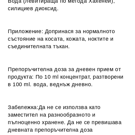
Вода (левитираща по метода Хахеней
)
,
силициев диоксид.
Приложение:
Допринася за нормалното
състояние на косата, кожата, ноктите и
съединителната тъкан.
Препоръчителна доза за дневен прием от
продукта:
По 10
ml
концентрат, разтворени
в 100 ml. вода, веднъж дневно.
Забележка:
Да не се използва като
заместител на разнообразното и
пълноценно хранене. Да не се превишава
дневната препоръчителна доза