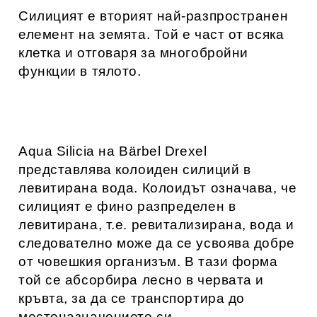
Силицият е вторият най-разпространен
елемент на земята. Той е част от всяка
клетка и отговаря за многобройни
функции в тялото.
Aqua Silicia на
Bärbel Drexel
представлява колоиден силиций в
левитирана вода. Колоидът означава, че
силицият е фино разпределен в
левитирана, т.е. ревитализирана, вода и
следователно може да се усвоява добре
от човешкия организъм. В тази форма
той се абсорбира лесно в червата и
кръвта, за да се транспортира до
местоназначението си.