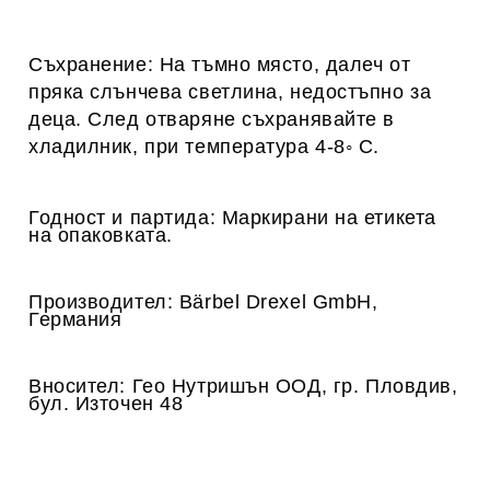
Съхранение:
На тъмно място, далеч от
пряка слънчева светлина, недостъпно за
деца
.
След отваряне съхранявайте в
хладилник, при температура 4-8
◦ C.
Годност и партида:
Маркирани на етикета
на опаковката.
Производител:
Bärbel Drexel GmbH,
Германия
Вносител:
Гео Нутришън
ООД, гр.
Пловдив,
бул.
Източен 48