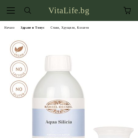
VitaLife.bg
Начало
Здраве и Тонус
Стави, Хрущяли, Колаген