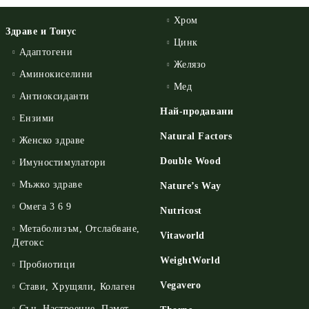
Хром
Здраве и Тонус
Цинк
Адаптогени
Желязо
Аминокиселини
Мед
Антиоксиданти
Най-продавани
Ензими
Natural Factors
Женско здраве
Double Wood
Имуностимулатори
Мъжко здраве
Nature’s Way
Омега 3 6 9
Nutricost
Метаболизъм, Отслабване,
Vitaworld
Детокс
WeightWorld
Пробиотици
Vegavero
Стави, Хрущяли, Колаген
Сън, Настроение, Памет