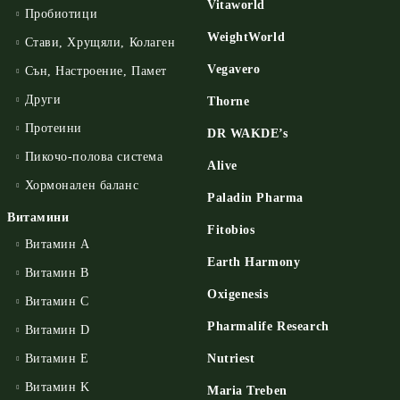
Vitaworld
Пробиотици
WeightWorld
Стави, Хрущяли, Колаген
Vegavero
Сън, Настроение, Памет
Други
Thorne
Протеини
DR WAKDE’s
Пикочо-полова система
Alive
Хормонален баланс
Paladin Pharma
Витамини
Fitobios
Витамин А
Earth Harmony
Витамин B
Oxigenesis
Витамин C
Pharmalife Research
Витамин D
Витамин E
Nutriest
Витамин K
Maria Treben