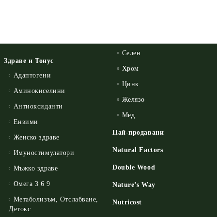
Селен
Здраве и Тонус
Хром
Адаптогени
Цинк
Аминокиселини
Желязо
Антиоксиданти
Мед
Ензими
Най-продавани
Женско здраве
Natural Factors
Имуностимулатори
Double Wood
Мъжко здраве
Омега 3 6 9
Nature’s Way
Метаболизъм, Отслабване,
Nutricost
Детокс