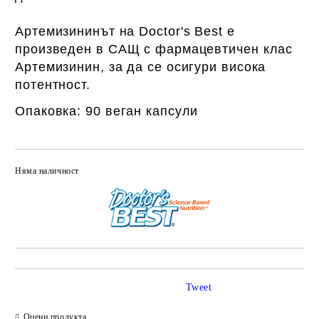
Артемизининът на Doctor's Best е
произведен в САЩ с фармацевтичен клас
Артемизинин, за да се осигури висока
потентност.
Опаковка: 90 веган капсули
Няма наличност
Добави в желани
Tweet
Оцени продукта