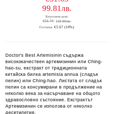
99.81лв.
Каталожна цена:
€56.70
110.90лв.
€5.67 (10%)
Отстъпка:
Doctor's Best Artemisinin съдържа
висококачествен артемизинин или Ching-
hao-su, екстракт от традиционната
китайска билка artemisia annua (сладък
пелин) или Ching-hao.
Листата от сладък
пелин са консумирани в продължение на
няколко века за насърчаване на общото
здравословно състояние.
Екстрактът
Артемизинин се използва от няколко
десетилетия.