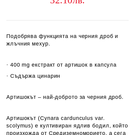
32.10лв.
Подобрява функцията на черния дроб и
жлъчния мехур.
· 400 mg екстракт от артишок в капсула
· Съдържа цинарин
Артишокът – най-доброто за черния дроб.
Артишокът (Cynara cardunculus var.
scolymus) е култивиран ядлив бодил, който
произхожда от Средиземноморието, а сега