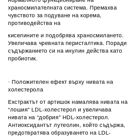
нормалното функциониране на
храносмилателната система. Премахва
чувството за подуване на корема,
противодейства на
киселините и подобрява храносмилането.
Увеличава чревната перисталтика. Поради
съдържанието си на инулин действа като
пробиотик.
· Положителен ефект върху нивата на
холестерола
Екстрактът от артишок намалява нивата на
“лошия” LDL-холестерол и увеличава
нивата на “добрия” HDL-холестерол.
Антиоксидантът лутеолин, който съдържа,
предотвратява образуването на LDL-