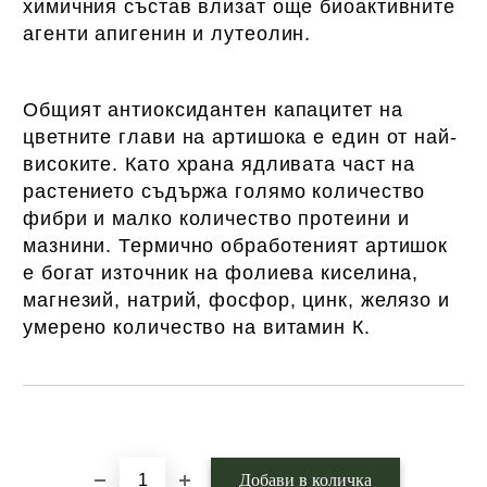
химичния състав влизат още биоактивните
агенти апигенин и лутеолин.
Общият антиоксидантен капацитет на
цветните глави на артишока е един от най-
високите. Като храна ядливата част на
растението съдържа голямо количество
фибри и малко количество протеини и
мазнини. Термично обработеният артишок
е богат източник на фолиева киселина,
магнезий, натрий, фосфор, цинк, желязо и
умерено количество на витамин К.
Добави в желани