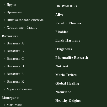
Други
DR WAKDE’s
Протеини
Alive
Пикочо-полова система
Paladin Pharma
Хормонален баланс
Fitobios
Витамини
Earth Harmony
Витамин А
Oxigenesis
Витамин B
Pharmalife Research
Витамин C
Витамин D
Nutriest
Витамин E
Maria Treben
Витамин K
Global Healing
Мултивитамини
Naturland
Минерали
Healthy Origins
Магнезий