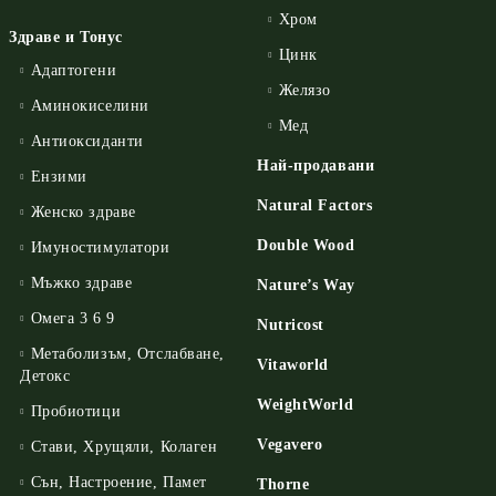
Хром
Здраве и Тонус
Цинк
Адаптогени
Желязо
Аминокиселини
Мед
Антиоксиданти
Най-продавани
Ензими
Natural Factors
Женско здраве
Double Wood
Имуностимулатори
Мъжко здраве
Nature’s Way
Омега 3 6 9
Nutricost
Метаболизъм, Отслабване,
Vitaworld
Детокс
WeightWorld
Пробиотици
Vegavero
Стави, Хрущяли, Колаген
Сън, Настроение, Памет
Thorne