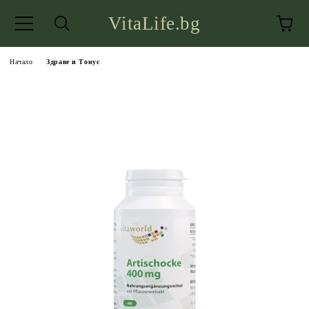
VitaLife.bg
Начало
Здраве и Тонус