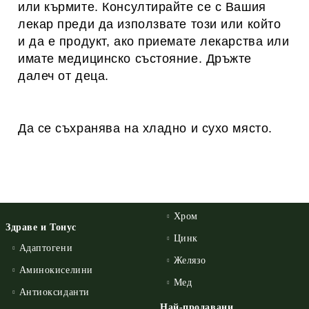
или кърмите. Консултирайте се с Вашия
лекар преди да използвате този или който
и да е продукт, ако приемате лекарства или
имате медицинско състояние. Дръжте
далеч от деца.
Да се съхранява на хладно и сухо място.
Хром
Здраве и Тонус
Цинк
Адаптогени
Желязо
Аминокиселини
Мед
Антиоксиданти
Най-продавани