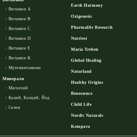
Earth Harmony
Витамин А
Oxigenesis
Витамин B
Pharmalife Research
Витамин C
Витамин D
Nutriest
Витамин E
Maria Treben
Витамин K
Global Healing
Мултивитамини
Naturland
Минерали
Healthy Origins
Магнезий
Benessence
Калий, Калций, Йод
Child Life
Селен
Nordic Naturals
Kompava