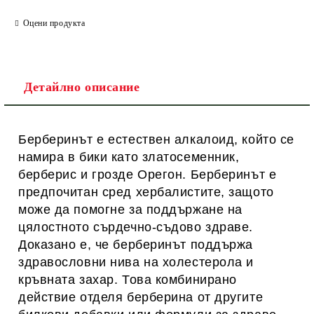
Оцени продукта
Ние ще се свържем с вас в рамките на работния ден.
Детайлно описание
Берберинът е естествен алкалоид, който се
намира в бики като златосеменник,
берберис и грозде Орегон. Берберинът е
предпочитан сред хербалистите, защото
може да помогне за поддържане на
цялостното сърдечно-съдово здраве.
Доказано е, че берберинът поддържа
здравословни нива на холестерола и
кръвната захар. Това комбинирано
действие отделя берберина от другите