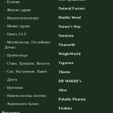
Ензими
Natural Factors
Женско здраве
Double Wood
Имуностимулатори
Мъжко здраве
Nature’s Way
Омега 3 6 9
Nutricost
Метаболизъм, Отслабване,
Vitaworld
Детокс
WeightWorld
Пробиотици
Vegavero
Стави, Хрущяли, Колаген
Сън, Настроение, Памет
Thorne
Други
DR WAKDE’s
Протеини
Alive
Пикочо-полова система
Paladin Pharma
Хормонален баланс
Fitobios
Витамини