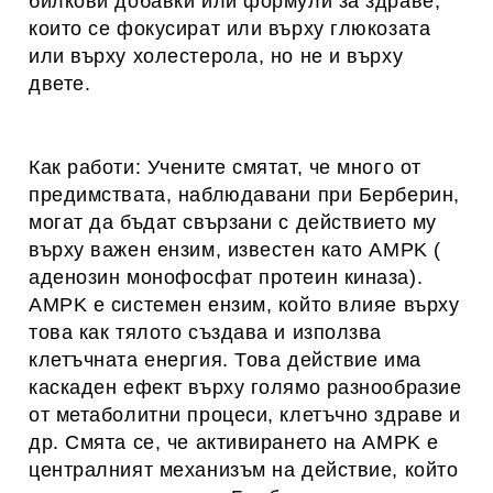
билкови добавки или формули за здраве,
които се фокусират или върху глюкозата
или върху холестерола, но не и върху
двете.
Как работи: Учените смятат, че много от
предимствата, наблюдавани при Берберин,
могат да бъдат свързани с действието му
върху важен ензим, известен като AMPK (
аденозин монофосфат протеин киназа).
AMPK е системен ензим, който влияе върху
това как тялото създава и използва
клетъчната енергия. Това действие има
каскаден ефект върху голямо разнообразие
от метаболитни процеси, клетъчно здраве и
др. Смята се, че активирането на AMPK е
централният механизъм на действие, който