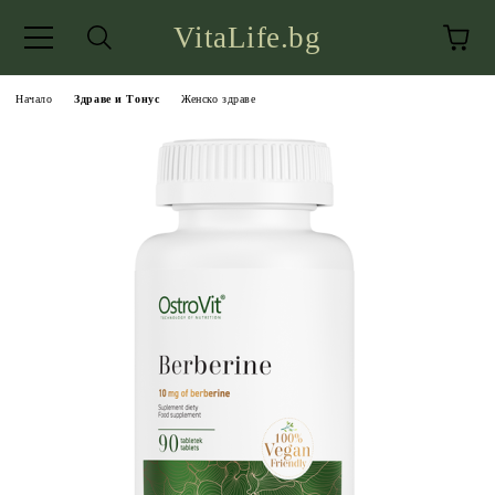
VitaLife.bg
Начало
Здраве и Тонус
Женско здраве