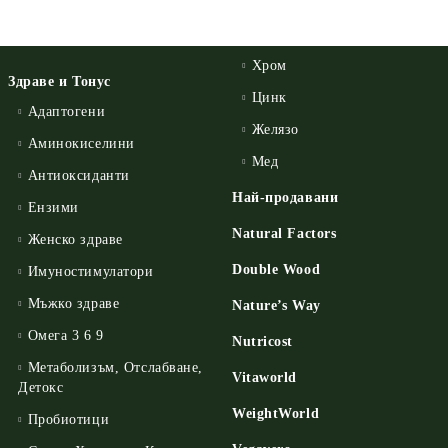
Хром
Здраве и Тонус
Цинк
Адаптогени
Желязо
Аминокиселини
Мед
Антиоксиданти
Най-продавани
Ензими
Natural Factors
Женско здраве
Double Wood
Имуностимулатори
Мъжко здраве
Nature’s Way
Омега 3 6 9
Nutricost
Метаболизъм, Отслабване,
Vitaworld
Детокс
WeightWorld
Пробиотици