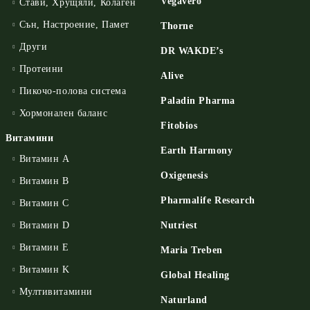
Vegavero
Стави, Хрущяли, Колаген
Сън, Настроение, Памет
Thorne
Други
DR WAKDE’s
Протеини
Alive
Пикочо-полова система
Paladin Pharma
Хормонален баланс
Fitobios
Витамини
Earth Harmony
Витамин А
Oxigenesis
Витамин B
Pharmalife Research
Витамин C
Витамин D
Nutriest
Витамин E
Maria Treben
Витамин K
Global Healing
Мултивитамини
Naturland