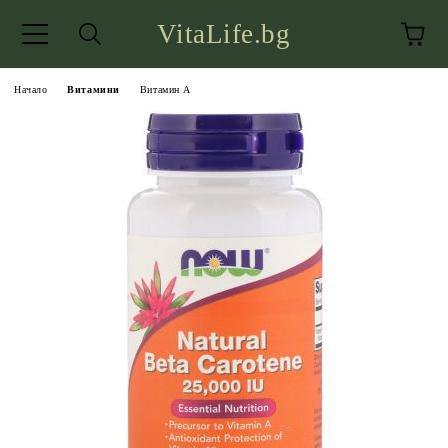
VitaLife.bg
Начало
Витамини
Витамин А