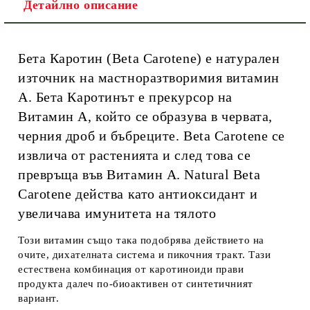
Детайлно описание
Бета Каротин (Beta Carotene) е натурален
източник на мастноразтворимия витамин
А. Бета Каротинът е прекурсор на
Витамин А, който се образува в червата,
черния дроб и бъбреците. Beta Carotene се
извлича от растенията и след това се
превръща във Витамин А. Natural Beta
Carotene действа като антиоксидант и
увеличава имунитета на тялото
Този витамин също така подобрява действието на
очите, дихателната система и пикочния тракт. Тази
естествена комбинация от каротиноиди прави
продукта далеч по-биоактивен от синтетичният
вариант.