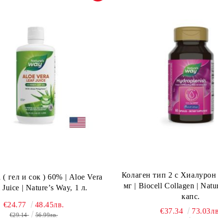
Колаген тип 2 с Хиалуро
 ( гел и сок ) 60% | Aloe Vera
мг | Biocell Collagen | Natu
 Juice | Nature’s Way, 1 л.
капс.
€24.77
48.45лв.
€37.34
73.03лв
€29.14
56.99лв.