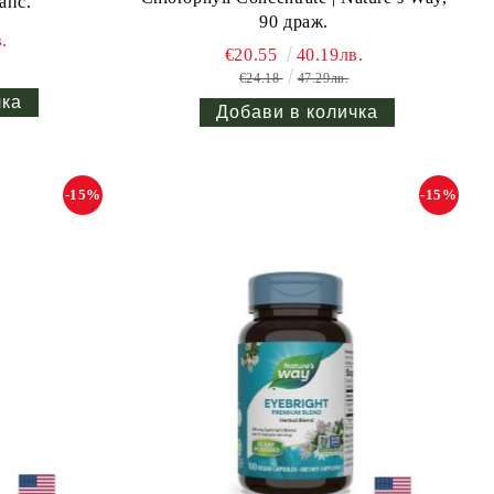
апс.
90 драж.
.
€20.55
40.19лв.
€24.18
47.29лв.
-15%
-15%