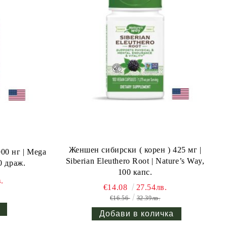
Женшен сибирски ( корен ) 425 мг |
00 нг | Mega
Siberian Eleuthero Root | Nature’s Way,
0 драж.
100 капс.
.
€14.08
27.54лв.
€16.56
32.39лв.