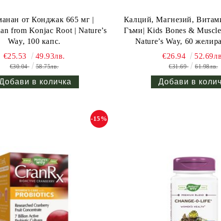
 Конджак 665 мг |
Калций, Магнезий, Витам
n from Konjac Root | Nature’s
Гъми| Kids Bones & Muscle
Way, 100 капс.
Nature’s Way, 60 желир
€25.53
49.93лв.
€26.94
52.69лв
€30.04
58.75лв.
€31.69
61.98лв.
-15%