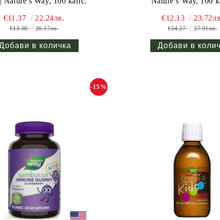
| Nature’s Way, 100 капс.
Nature’s Way, 100 к
€11.37
22.24лв.
€12.13
23.72лв
€13.38
26.17лв.
€14.27
27.91лв.
-15%