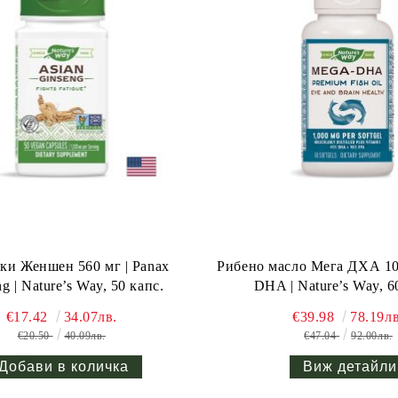
ки Женшен 560 мг | Panax
Рибено масло Мега ДХА 10
g | Nature’s Way, 50 капс.
DHA | Nature’s Way, 6
€17.42
34.07лв.
€39.98
78.19лв
€20.50
40.09лв.
€47.04
92.00лв.
Виж детайли