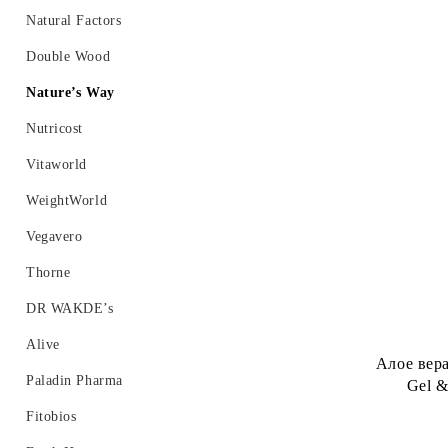
Ензими
Витамин C
Калий, Калций, Йод
Natural Factors
Женско здраве
Витамин D
Селен
Double Wood
Имуностимулатори
Витамин E
Хром
Nature’s Way
Мъжко здраве
Витамин K
Цинк
Nutricost
Омега 3 6 9
Мултивитамини
Желязо
Vitaworld
Метаболизъм, Отслабване, Детокс
Мед
WeightWorld
Пробиотици
Vegavero
Стави, Хрущяли, Колаген
Thorne
Сън, Настроение, Памет
DR WAKDE’s
Други
Alive
Алое вера
Протеини
Paladin Pharma
Gel &
Пикочо-полова система
Fitobios