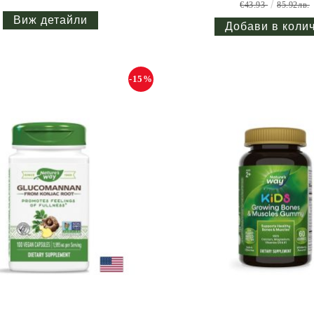
€43.93
85.92лв.
Виж детайли
-15%