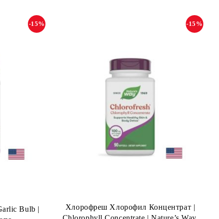
-15%
-15%
Хлорофреш Хлорофил Концентрат |
rlic Bulb |
Chlorophyll Concentrate | Nature’s Way,