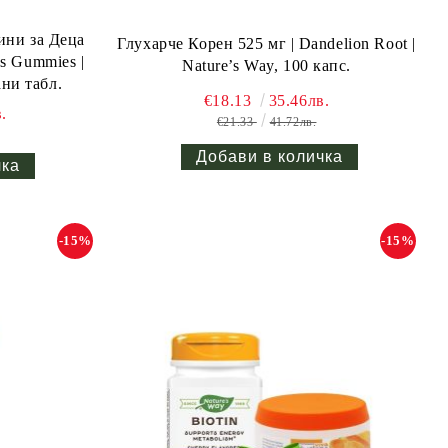
ини за Деца
Глухарче Корен 525 мг | Dandelion Root |
s Gummies |
Nature’s Way, 100 капс.
ани табл.
€18.13
35.46лв.
.
€21.33
41.72лв.
-15%
-15%