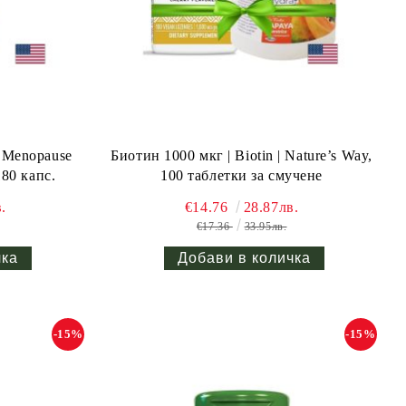
 Menopause
Биотин 1000 мкг | Biotin | Nature’s Way,
180 капс.
100 таблетки за смучене
.
€14.76
28.87лв.
€17.36
33.95лв.
-15%
-15%