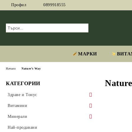
Профил
0899918555
МАРКИ
ВИТА
Начало
Nature’s Way
Nature
КАТЕГОРИИ
Здраве и Тонус
Адаптогени
Витамини
Аминокиселини
Витамин А
Минерали
Антиоксиданти
Витамин B
Магнезий
Най-продавани