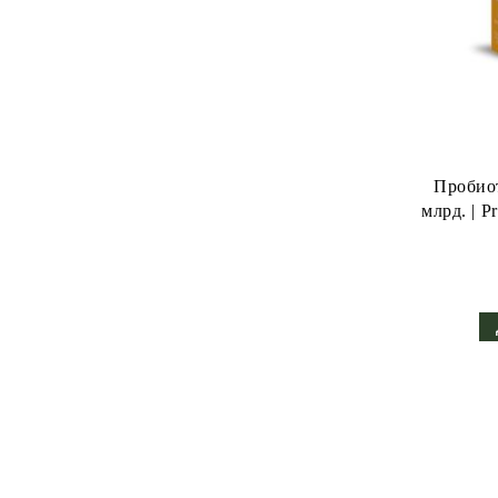
Пробиот
млрд. | P