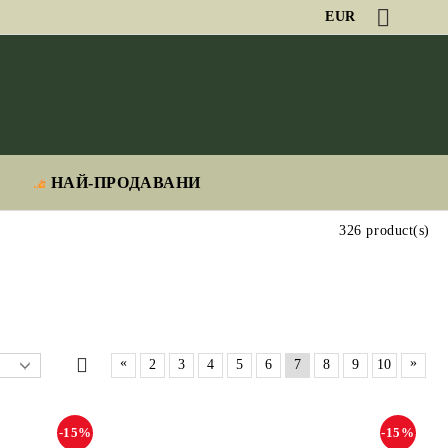
EUR
НАЙ-ПРОДАВАНИ
326 product(s)
«
»
2
3
4
5
6
7
8
9
10
-15%
-15%