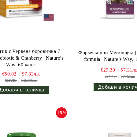
ик с Червена боровинка 7
Формула при Менопауза |
robiotic & Cranberry | Nature’s
formula | Nature’s Way, 
Way, 60 капс.
€29.30
57.31лв
€50.02
97.83лв.
€34.47
67.42лв.
€58.85
115.10лв.
-15%