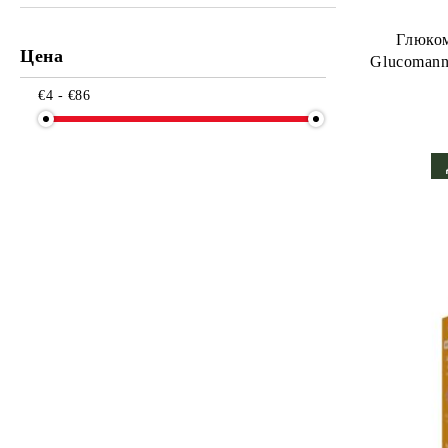
Глюкоманан от
Цена
Glucomanna
€4 - €86