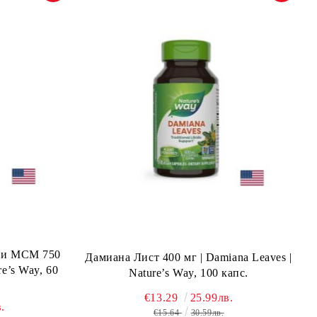
н и МСМ 750
Дамиана Лист 400 мг | Damiana Leaves |
re’s Way, 60
Nature’s Way, 100 капс.
€13.29
25.99лв.
.
€15.64
30.59лв.