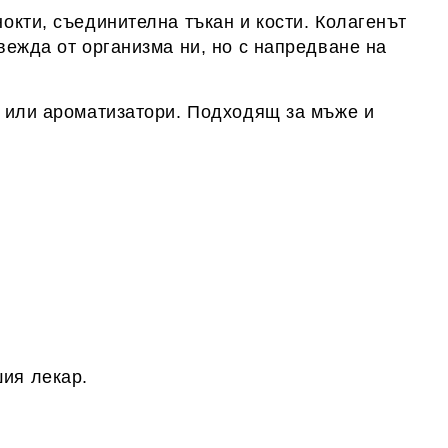
нокти, съединителна тъкан и кости. Колагенът
звежда от организма ни, но с напредване на
 или ароматизатори.
Подходящ за мъже и
шия лекар.