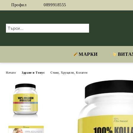
Профил
0899918555
МАРКИ
ВИТА
Начало
Здраве и Тонус
Стави, Хрущяли, Колаген