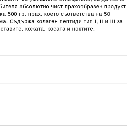
бителя абсолютно чист прахообразен продукт.
а 500 гр. прах, което съответства на 50
ма.
Съдържа колаген пептиди тип I, II и III за
ставите, кожата, косата и ноктите.
Добави в желани