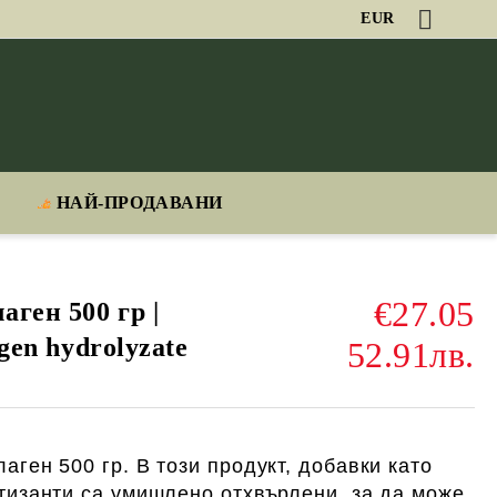
EUR
НАЙ-ПРОДАВАНИ
€27.05
ген 500 гр |
agen hydrolyzate
52.91лв.
лаген 500 гр.
В този продукт, добавки като
тизанти са умишлено отхвърлени, за да може