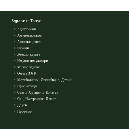
Здраве и Тонус
Адаптогени
Аминокиселини
Антиоксиданти
Ензими
Женско здраве
Имуностимулатори
Мъжко здраве
Омега 3 6 9
Метаболизъм, Отслабване, Детокс
Пробиотици
Стави, Хрущяли, Колаген
Сън, Настроение, Памет
Други
Протеини