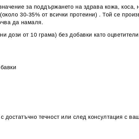
значение за поддържането на здрава кожа, коса, 
(около 30-35% от всички протеини) . Той се прои
очва да намаля.
ни дози от 10 грама)
без добавки като оцветители
обавки
с достатъчно течност
или след консултация с ва