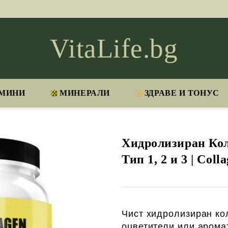
VitaLife.bg
МИНИ
МИНЕРАЛИ
ЗДРАВЕ И ТОНУС
Хидролизиран Кола
Тип 1, 2 и 3 | Coll
Чист хидролизиран ко
оцветители или арома