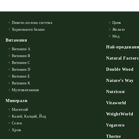
Пикочо-полова система
Цинк
Хормонален баланс
Желязо
Мед
Витамини
Най-продаван
Витамин А
Витамин B
Natural Factors
Витамин C
Double Wood
Витамин D
Витамин E
Nature’s Way
Витамин K
Мултивитамини
Nutricost
Минерали
Vitaworld
Магнезий
WeightWorld
Калий, Калций, Йод
Селен
Vegavero
Хром
Thorne