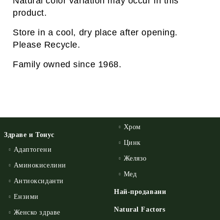
Natural color variation may occur in this
product.
Store in a cool, dry place after opening.
Please Recycle.
Family owned since 1968.
Хром
Здраве и Тонус
Цинк
Адаптогени
Желязо
Аминокиселини
Мед
Антиоксиданти
Най-продавани
Ензими
Natural Factors
Женско здраве