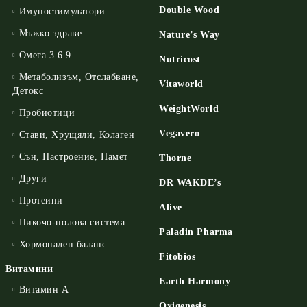
Double Wood
Имуностимулатори
Мъжко здраве
Nature’s Way
Омега 3 6 9
Nutricost
Метаболизъм, Отслабване,
Vitaworld
Детокс
WeightWorld
Пробиотици
Vegavero
Стави, Хрущяли, Колаген
Сън, Настроение, Памет
Thorne
Други
DR WAKDE’s
Протеини
Alive
Пикочо-полова система
Paladin Pharma
Хормонален баланс
Fitobios
Витамини
Earth Harmony
Витамин А
Oxigenesis