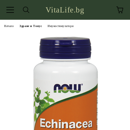
VitaLife.bg
Начало
Здраве и Тонус
Имуностимулатори