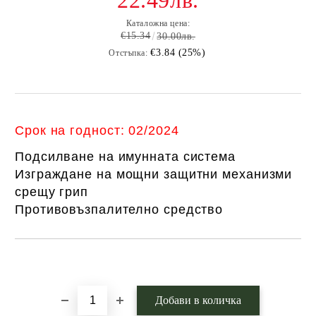
22.49лв.
Каталожна цена:
€15.34
30.00лв.
€3.84 (25%)
Отстъпка:
Срок на годност: 02/2024
Подсилване на имунната система
Изграждане на мощни защитни механизми
срещу грип
Противовъзпалително средство
Добави в желани