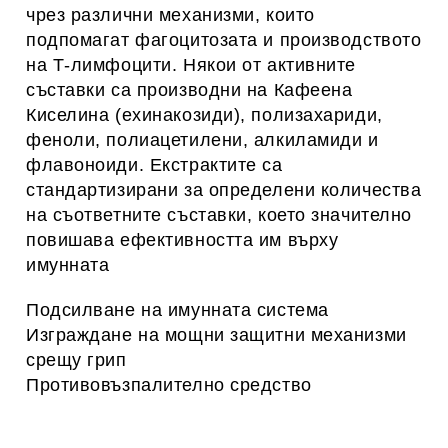
чрез различни механизми, които
подпомагат фагоцитозата и производството
на Т-лимфоцити. Някои от активните
съставки са производни на Кафеена
Киселина (ехинакозиди), полизахариди,
феноли, полиацетилени, алкиламиди и
флавоноиди. Екстрактите са
стандартизирани за определени количества
на съответните съставки, което значително
повишава ефективността им върху
имунната
Подсилване на имунната система
Изграждане на мощни защитни механизми
срещу грип
Противовъзпалително средство