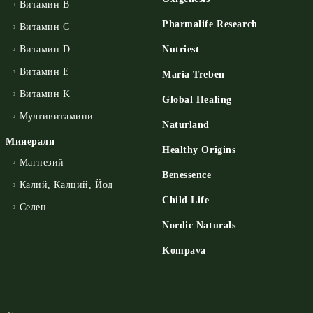
Витамин B
Pharmalife Research
Витамин C
Витамин D
Nutriest
Витамин E
Maria Treben
Витамин K
Global Healing
Мултивитамини
Naturland
Минерали
Healthy Origins
Магнезий
Benessence
Калий, Калций, Йод
Child Life
Селен
Nordic Naturals
Kompava