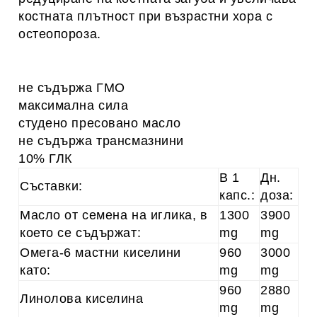
костната плътност при възрастни хора с
остеопороза.
не съдържа ГМО
максимална сила
студено пресовано масло
не съдържа трансмазнини
10% ГЛК
В 1
Дн.
Съставки:
капс.:
доза:
Масло от семена на иглика, в
1300
3900
което се съдържат:
mg
mg
Омега-6 мастни киселини
960
3000
като:
mg
mg
960
2880
Линолова киселина
mg
mg