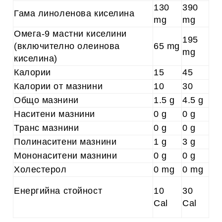
130
390
Гама линоленова киселина
mg
mg
Омега-9 мастни киселини
195
(включително олеинова
65 mg
mg
киселина)
Калории
15
45
Калории от мазнини
10
30
Общо мазнини
1.5 g
4.5 g
Наситени мазнини
0 g
0 g
Транс мазнини
0 g
0 g
Полинаситени мазнини
1 g
3 g
Мононаситени мазнини
0 g
0 g
Холестерол
0 mg
0 mg
Енергийна стойност
10
30
Cal
Cal