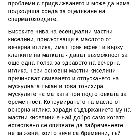
проблеми с придвижването и може да няма
подходяща среда за оцеляване на
сперматозоидите.
Високите нива на есенциални мастни
киселини, присъстващи в маслото от
вечерна иглика, имат пряк ефект и върху
клетките на матката - дават възможност за
още една полза за здравето на вечерна
иглика. Тези основни мастни киселини
причиняват свиването и отпускането на
мускулната тъкан и това тонизира
мускулите на матката при подготовката за
бременност. Консумирането на масло от
вечерна иглика заради съдържанието му на
мастни киселини е най-добро само когато
естествено се опитвате да забременеете -
не за жени, които вече са бременни, тъй