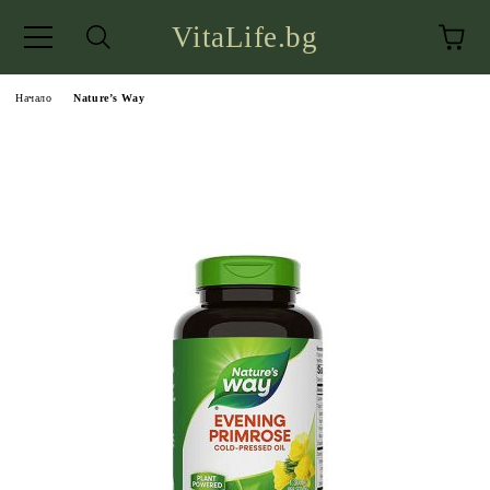
VitaLife.bg
Начало
Nature’s Way