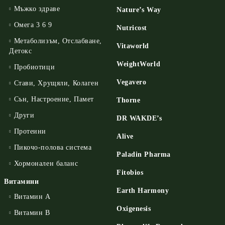
Мъжко здраве
Nature’s Way
Омега 3 6 9
Nutricost
Метаболизъм, Отслабване,
Vitaworld
Детокс
WeightWorld
Пробиотици
Vegavero
Стави, Хрущяли, Колаген
Сън, Настроение, Памет
Thorne
Други
DR WAKDE’s
Протеини
Alive
Пикочо-полова система
Paladin Pharma
Хормонален баланс
Fitobios
Витамини
Earth Harmony
Витамин А
Oxigenesis
Витамин B