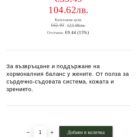
104.62лв.
Каталожна цена:
€62.93
123.08лв.
€9.44 (15%)
Отстъпка:
За възвръщане и поддържане на
хормоналния баланс у жените. От полза за
сърдечно-съдовата система, кожата и
зрението.
Добави в желани