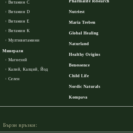
Pharmalife Research
Витамин C
Витамин D
Nutriest
Витамин E
Maria Treben
Витамин K
Global Healing
Мултивитамини
Naturland
Минерали
Healthy Origins
Магнезий
Benessence
Калий, Калций, Йод
Child Life
Селен
Nordic Naturals
Kompava
Бързи връзки: