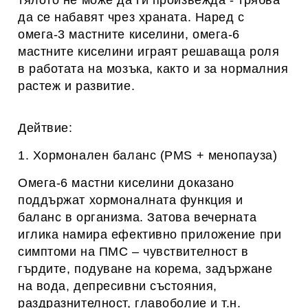
тялото не може да ги произвежда - трябва
да се набавят чрез храната. Наред с
омега-3 мастните киселини, омега-6
мастните киселини играят решаваща роля
в работата на мозъка, както и за нормалния
растеж и развитие.
Дейтвие:
1. Хормонален баланс (PMS + менопауза)
Омега-6 мастни киселини доказано
поддържат хормоналната функция и
баланс в организма. Затова вечерната
иглика намира ефективно приложение при
симптоми на ПМС – чувствителност в
гърдите, подуване на корема, задържане
на вода, депресивни състояния,
раздразнителност, главоболие и т.н.