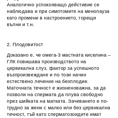
Аналогично успокояващо дейстивие се
наблюдава и при симптомите на менопауза
като промени в настроението, горещи
вълни и т.н.
2. Плодовитост
Доказано е, че омега-3 мастната киселина –
ГЛК повишава производството на
цервикална слуз, фактор за успешното
възпроизвеждане и по този начин
естествено лечение на безплодие.
Маточната течност е жизненоважна, за да
позволи на спермата да плува свободно
през шийката на матката. Зачеването е по-
трудно за жени с малко или без цервикална
течност, тъй като сперматозоидите имат