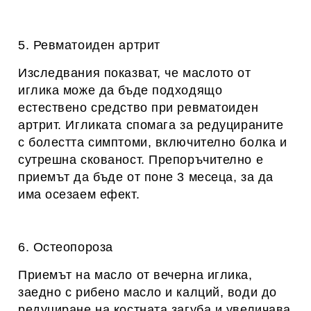
5. Ревматоиден артрит
Изследвания показват, че маслото от
иглика може да бъде подходящо
естествено средство при ревматоиден
артрит. Игликата спомага за редуцираните
с болестта симптоми, включително болка и
сутрешна скованост. Препоръчително е
приемът да бъде от поне 3 месеца, за да
има осезаем ефект.
6. Остеопороза
Приемът на масло от вечерна иглика,
заедно с рибено масло и калций, води до
редуциране на костната загуба и увеличава