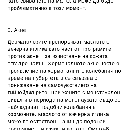
като свиването на матката може да бъде
проблематично в този момент.
3.
Акне
Дерматолозите препоръчват маслото от
вечерна иглика като част от програмите
против акне – за изчистване на кожата
отвътре навън. Хормоналното акне често е
проявление на хормоналните колебания по
време на пубертета и се свързва с
понижаване на самочувствието на
тийнейджърите. При жените с менструален
цикъл и в периода на менопаузата също се
наблюдават подобни колебания в
хормоните. Маслото от вечерна иглика
може по естествен начин да подобри
състоянието и изчисти кожата. Омега-6