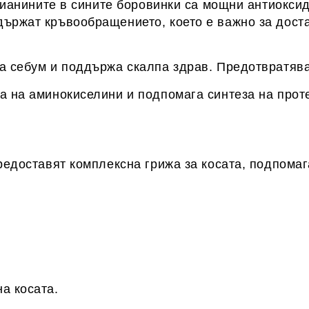
оцианините в сините боровинки са мощни антиоксид
държат кръвообращението, което е важно за дост
а себум и поддържа скалпа здрав. Предотвратява
а на аминокиселини и подпомага синтеза на прот
предоставят комплексна грижа за косата, подпома
а косата.