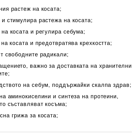
ния растеж на косата;
 и стимулира растежа на косата;
на косата и регулира себума;
 на косата и предотвратява крехкостта;
от свободните радикали;
щението, важно за доставката на хранителни
ите;
дството на себум, поддържайки скалпа здрав;
на аминокиселини и синтеза на протеини,
то съставляват косъма;
на грижа за косата;