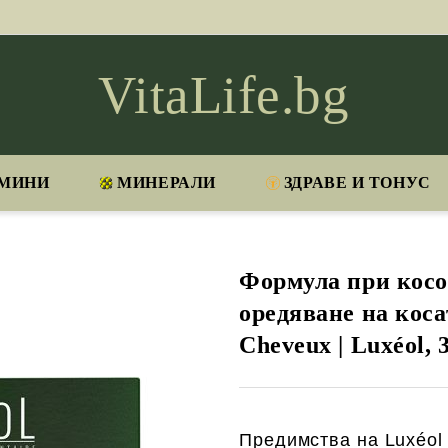
VitaLife.bg
МИНИ
МИНЕРАЛИ
ЗДРАВЕ И ТОНУС
Формула при косо
оредяване на косат
Cheveux | Luxéol, 
Предимства на Luxéol