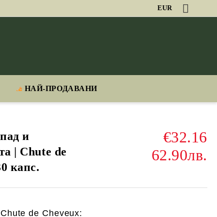
EUR
НАЙ-ПРОДАВАНИ
€32.16
пад и
а | Chute de
62.90лв.
30 капс.
 Chute de Cheveux: