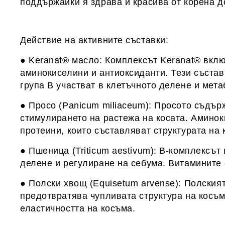
поддържайки я здрава и красива от корена д
Действие на активните съставки:
● Keranat® масло: Комплексът Keranat® вклю
аминокиселини и антиоксиданти. Тези състав
група B участват в клетъчното делене и мета
● Просо (Panicum miliaceum): Просото съдър
стимулирането на растежа на косата. Аминок
протеини, които съставляват структурата на 
● Пшеница (Triticum aestivum): B-комплексът
делене и регулиране на себума. Витамините 
● Полски хвощ (Equisetum arvense): Полският
предотвратява чупливата структура на косъм
еластичността на косъма.