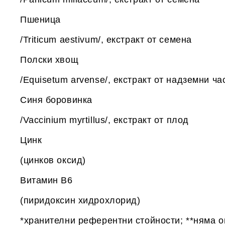
Пшеница 30
/Triticum aestivum/, екстракт от семена
Полски хвощ 6
/Equisetum arvense/, екстракт от надземни ча
Синя боровинка 
/Vaccinium myrtillus/, екстракт от плод
Цинк 5 m
(цинков оксид)
Витамин B6 0.
(пиридоксин хидрохлорид)
*хранителни референтни стойности; **няма 