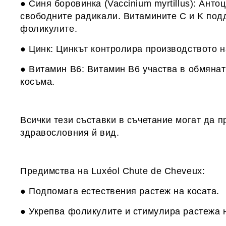
● Синя боровинка (Vaccinium myrtillus): Ант
свободните радикали. Витамините C и K под
фоликулите.
● Цинк: Цинкът контролира производството н
● Витамин B6: Витамин B6 участва в обмянат
косъма.
Всички тези съставки в съчетание могат да 
здравословния й вид.
Предимства на Luxéol Chute de Cheveux:
● Подпомага естествения растеж на косата.
● Укрепва фоликулите и стимулира растежа н