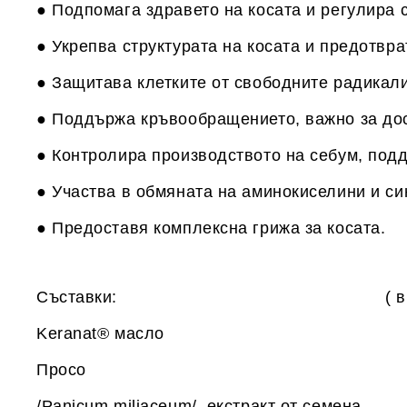
● Подпомага здравето на косата и регулира 
● Укрепва структурата на косата и предотвра
● Защитава клетките от свободните радикали
● Поддържа кръвообращението, важно за дос
● Контролира производството на себум, под
● Участва в обмяната на аминокиселини и си
● Предоставя комплексна грижа за косата.
Съставки: ( в 1 капс./дн
Keranat® масло 3
Просо 195 
/Panicum miliaceum/, екстракт от семена