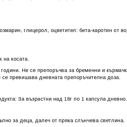
змарин, глицерол, оцветител: бета-каротин от водо
 на косата.
 години. Не се препоръчва за бременни и кърмачки
е се превишава дневната препоръчителна доза.
дукта: За възрастни над 18г по 1 капсула дневно
ъпно за деца, далеч от пряка слънчева светлина.