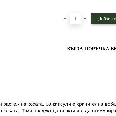
Добави в желани
БЪРЗА ПОРЪЧКА Б
САМО ПОПЪЛНЕТЕ 1 ПОЛЕ
Ние ще се свържем с вас в рамки
ен растеж на косата, 30 капсули е хранителна доба
 косата. Този продукт цели активно да стимулира