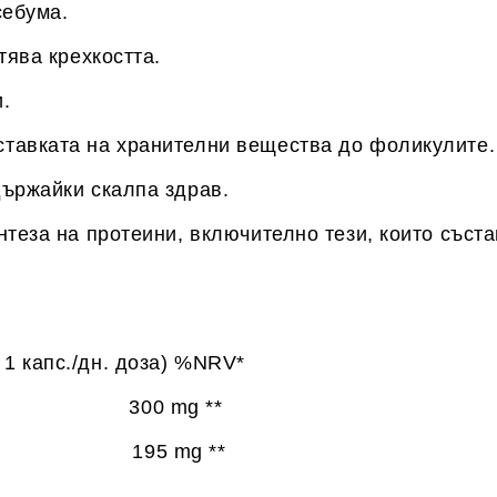
себума.
тява крехкостта.
.
тавката на хранителни вещества до фоликулите.
държайки скалпа здрав.
нтеза на протеини, включително тези, които съст
. доза) %NRV*
00 mg **
mg **