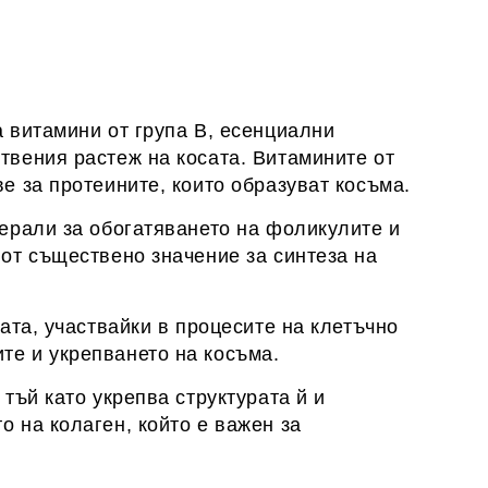
а витамини от група B, есенциални
твения растеж на косата. Витамините от
е за протеините, които образуват косъма.
нерали за обогатяването на фоликулите и
 от съществено значение за синтеза на
ата, участвайки в процесите на клетъчно
те и укрепването на косъма.
тъй като укрепва структурата й и
о на колаген, който е важен за