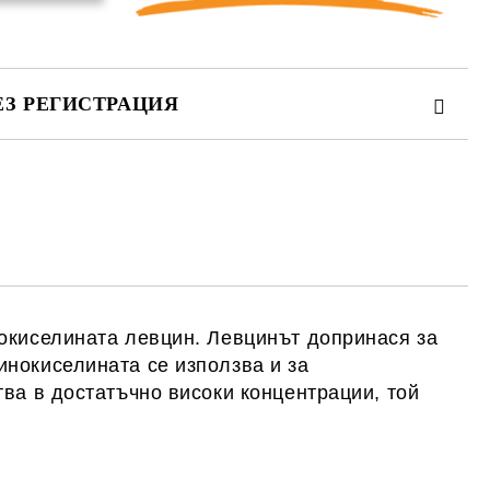
ЕЗ РЕГИСТРАЦИЯ
те на работния ден.
нокиселината левцин. Левцинът допринася за
инокиселината се използва и за
ва в достатъчно високи концентрации, той