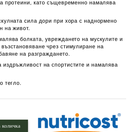
на протеини, като същевременно намалява
скулната сила дори при хора с наднормено
н на живот.
малява болката, увреждането на мускулите и
 възстановяване чрез стимулиране на
бавяне на разграждането.
 издръжливост на спортистите и намалява
.
о тегло.