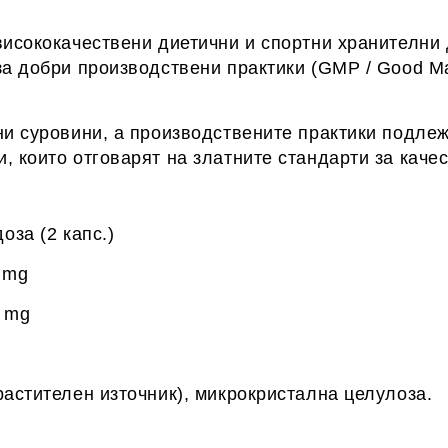
висококачествени диетични и спортни хранителни 
а добри производствени практики (GMP / Good Manu
ни суровини, а производствените практики подлежа
 които отговарят на златните стандарти за качес
(2 капс.)
mg
 mg
растителен източник), микрокристална целулоза.