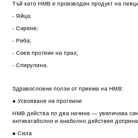
Тъй като HMB е производен продукт на левци
- Яйца;
- Сирене;
- Риба;
- Соев протеин на прах;
- Спирулина.
Здравословни ползи от приема на HMB:
● Усвояване на протеини
HMB действа по два начина — увеличава син
антикатаболно и анаболно действия допринас
● Сила