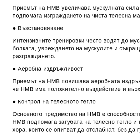
Приемът на HMB увеличава мускулната сила 
подпомага изграждането на чиста телесна ма
● Възстановяване
Интензивните тренировки често водят до му
болката, увреждането на мускулите и съкращ
разграждането.
● Аеробна издръжливост
Приемът на HMB повишава аеробната издръжл
че HMB има положително въздействие и върх
● Контрол на телесното тегло
Основното предимство на HMB е способностт
HMB подпомага загубата на телесно тегло и 
хора, които се опитват да отслабнат, без да 