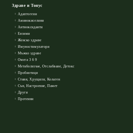
Здраве и Тонус
Адаптогени
Аминокиселини
Антиоксиданти
Ензими
Женско здраве
Имуностимулатори
Мъжко здраве
Омега 3 6 9
Метаболизъм, Отслабване, Детокс
Пробиотици
Стави, Хрущяли, Колаген
Сън, Настроение, Памет
Други
Протеини