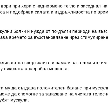
дори при хора с наднормено тегло и заседнал на
са и подобрява силата и издръжливостта по врем
скулни болки и нужда от по-дълги периоди на въ
ава времето за възстановяване чрез стимулиране
ивост на спортистите и намалява телесните им 
у пиковата анаеробна мощност.
а му да създава положителен баланс при мускул
може да спомогне за запазване на чистата телесн
губят мускули.