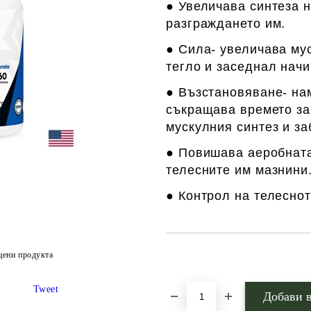
● Увеличава синтеза 
разграждането им.
● Сила- увеличава му
тегло и заседнал начи
● Възстановяване- на
съкращава времето за
мускулния синтез и за
● Повишава аеробната
телесните им мазнини
● Контрол на телеснот
Добави в желани
цени продукта
Tweet