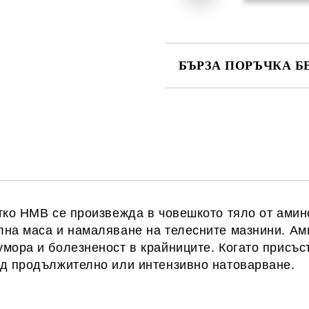
БЪРЗА ПОРЪЧКА Б
САМО ПОПЪЛНЕТЕ 1 ПОЛЕ
Ние ще се свържем с вас в рамки
атко HMB се произвежда в човешкото тяло от ами
лна маса и намаляване на телесните мазнини. Ам
мора и болезненост в крайниците. Когато присъст
ед продължително или интензивно натоварване.