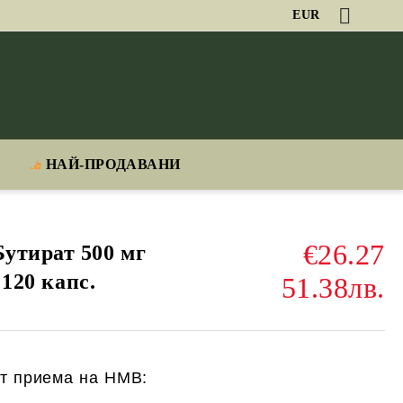
EUR
НАЙ-ПРОДАВАНИ
€26.27
утират 500 мг
 120 капс.
51.38лв.
т приема на HMB: