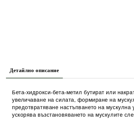
Детайлно описание
Бета-хидрокси-бета-метил бутират или накр
увеличаване на силата, формиране на муску
предотвратяване настъпването на мускулна у
ускорява възстановяването на мускулите сл