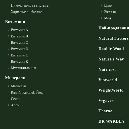
Пикочо-полова система
Цинк
Хормонален баланс
Желязо
Мед
Витамини
Най-продаван
Витамин А
Витамин B
Natural Factors
Витамин C
Double Wood
Витамин D
Витамин E
Nature’s Way
Витамин K
Мултивитамини
Nutricost
Минерали
Vitaworld
Магнезий
WeightWorld
Калий, Калций, Йод
Селен
Vegavero
Хром
Thorne
DR WAKDE’s