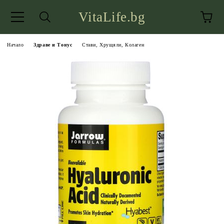
VitaLife.bg
Начало
Здраве и Тонус
Стави, Хрущяли, Колаген