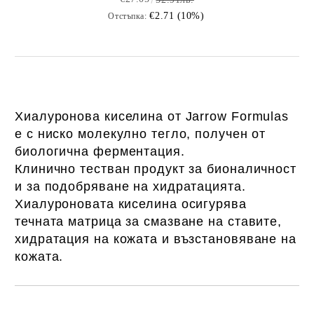
€2.71 (10%)
Отстъпка:
Хиалуронова киселина от Jarrow Formulas
е с ниско молекулно тегло, получен от
биологична ферментация.
Клинично тестван продукт за бионаличност
и за подобряване на хидратацията.
Хиалуроновата киселина осигурява
течната матрица за смазване на ставите,
хидратация на кожата и възстановяване на
кожата.
Добави в желани