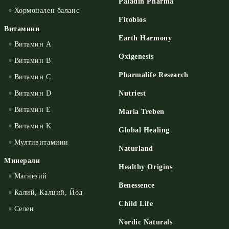
Paladin Pharma
Хормонален баланс
Fitobios
Витамини
Earth Harmony
Витамин А
Oxigenesis
Витамин B
Pharmalife Research
Витамин C
Витамин D
Nutriest
Витамин E
Maria Treben
Витамин K
Global Healing
Мултивитамини
Naturland
Минерали
Healthy Origins
Магнезий
Benessence
Калий, Калций, Йод
Child Life
Селен
Nordic Naturals