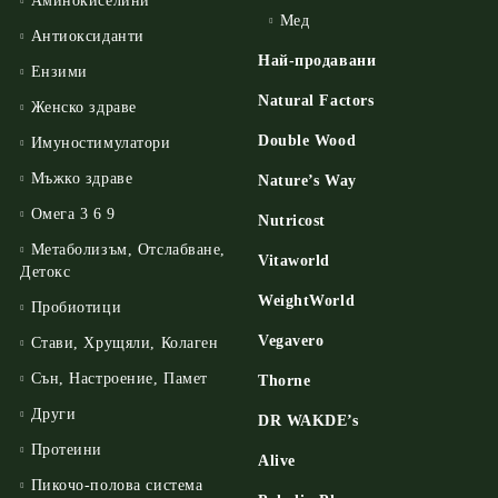
Аминокиселини
Мед
Антиоксиданти
Най-продавани
Ензими
Natural Factors
Женско здраве
Double Wood
Имуностимулатори
Мъжко здраве
Nature’s Way
Омега 3 6 9
Nutricost
Метаболизъм, Отслабване,
Vitaworld
Детокс
WeightWorld
Пробиотици
Vegavero
Стави, Хрущяли, Колаген
Сън, Настроение, Памет
Thorne
Други
DR WAKDE’s
Протеини
Alive
Пикочо-полова система