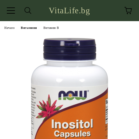
VitaLife.bg
Начало
Витамини
Витамин B