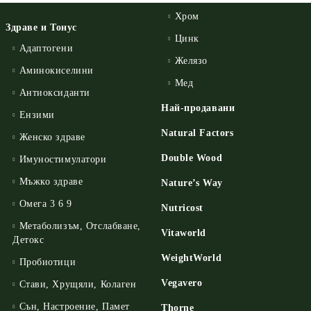
Хром
Здраве и Тонус
Цинк
Адаптогени
Желязо
Аминокиселини
Мед
Антиоксиданти
Най-продавани
Ензими
Natural Factors
Женско здраве
Double Wood
Имуностимулатори
Мъжко здраве
Nature’s Way
Омега 3 6 9
Nutricost
Метаболизъм, Отслабване,
Vitaworld
Детокс
WeightWorld
Пробиотици
Vegavero
Стави, Хрущяли, Колаген
Сън, Настроение, Памет
Thorne