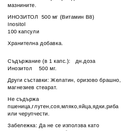
мазнините.
ИНОЗИТОЛ 500 мг (Витамин В8)
Inositol
100 капсули
Хранителна добавка.
Съдържание (в 1 капс.): дн.доза
Инозитол 500 мг.
Други съставки: Желатин, оризово брашно,
магнезиев стеарат.
Не съдържа
пшеница,глутен,соя,мляко,яйца,ядки,риба
или черупчести.
Забележка: Да не се използва като