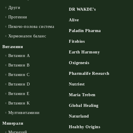
Други
DR WAKDE’s
Протеини
Alive
Пикочо-полова система
Paladin Pharma
Хормонален баланс
Fitobios
Витамини
Earth Harmony
Витамин А
Oxigenesis
Витамин B
Pharmalife Research
Витамин C
Витамин D
Nutriest
Витамин E
Maria Treben
Витамин K
Global Healing
Мултивитамини
Naturland
Минерали
Healthy Origins
Магнезий