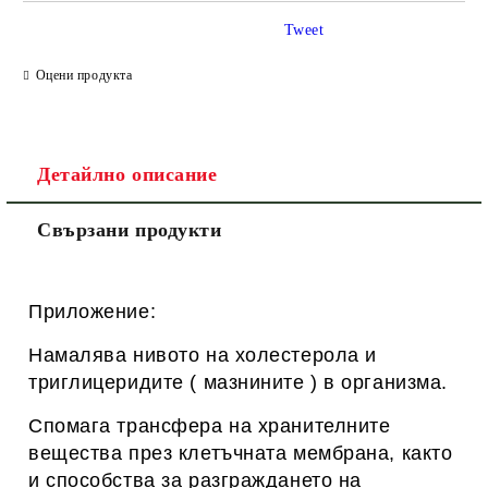
САМО ПОПЪЛНЕТЕ 1 ПОЛЕ
Tweet
Оцени продукта
Ние ще се свържем с вас в рамките на работния ден.
Детайлно описание
Свързани продукти
Приложение:
Намалява нивото на холестерола и
триглицеридите ( мазнините ) в организма.
Спомага трансфера на хранителните
вещества през клетъчната мембрана, както
и способства за разграждането на