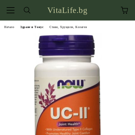
VitaLife.bg
Начало
Здраве и Тонус
Стави, Хрущяли, Колаген