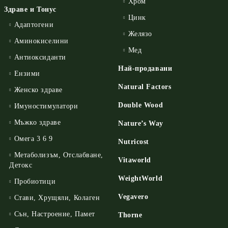
Хром
Здраве и Тонус
Цинк
Адаптогени
Желязо
Аминокиселини
Мед
Антиоксиданти
Най-продавани
Ензими
Natural Factors
Женско здраве
Double Wood
Имуностимулатори
Мъжко здраве
Nature’s Way
Омега 3 6 9
Nutricost
Метаболизъм, Отслабване,
Vitaworld
Детокс
WeightWorld
Пробиотици
Vegavero
Стави, Хрущяли, Колаген
Сън, Настроение, Памет
Thorne