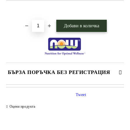
Добави в желани
БЪРЗА ПОРЪЧКА БЕЗ РЕГИСТРАЦИЯ
САМО ПОПЪЛНЕТЕ 1 ПОЛЕ
Tweet
Оцени продукта
Ние ще се свържем с вас в рамките на работния ден.