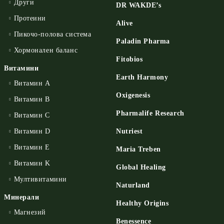
Други
DR WAKDE’s
Протеини
Alive
Пикочо-полова система
Paladin Pharma
Хормонален баланс
Fitobios
Витамини
Earth Harmony
Витамин А
Oxigenesis
Витамин B
Pharmalife Research
Витамин C
Витамин D
Nutriest
Витамин E
Maria Treben
Витамин K
Global Healing
Мултивитамини
Naturland
Минерали
Healthy Origins
Магнезий
Benessence