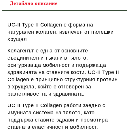
Детайлно описание
UC-II Type II Collagen е форма на
натурален колаген, извлечен от пилешки
хрущял
Колагенът е една от основните
съединителни тъкани в тялото,
осигуряваща мобилност и подържаща
здравината на ставните кости. UC-II Type II
Collagen е принципно структурния протеин
в хрущяла, който е отговорен за
разтегливостта и здравината.
UC-II Type II Collagen работи заедно с
имунната система на тялото, като
поддържа ставите здрави и промотира
ставната еластичност и мобилност.