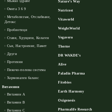
Мъжко здраве
Nature’s Way
Омега 3 6 9
Nutricost
Метаболизъм, Отслабване,
Vitaworld
Детокс
WeightWorld
Пробиотици
Vegavero
Стави, Хрущяли, Колаген
Сън, Настроение, Памет
Thorne
Други
DR WAKDE’s
Протеини
Alive
Пикочо-полова система
Paladin Pharma
Хормонален баланс
Fitobios
Витамини
Earth Harmony
Витамин А
Oxigenesis
Витамин B
Pharmalife Research
Витамин C