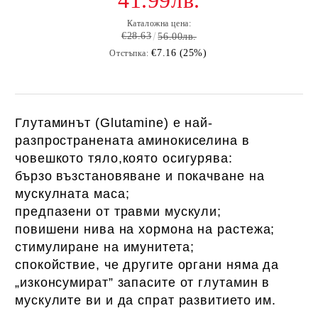
41.99лв.
Каталожна цена:
€28.63
56.00лв.
€7.16 (25%)
Отстъпка:
Глутаминът (Glutamine) е най-
разпространената аминокиселина в
човешкото тяло,която осигурява:
бързо възстановяване и покачване на
мускулната маса;
предпазени от травми мускули;
повишени нива на хормона на растежа;
стимулиране на имунитета;
спокойствие, че другите органи няма да
„изконсумират” запасите от глутамин в
мускулите ви и да спрат развитието им.