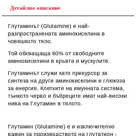
Детайлно описание
Глутаминът (Glutamine) е най-
разпространената аминокиселина в
човешкото тяло.
Той обхващаща 60% от свободните
аминокиселини в кръвта и мускулите.
Глутаминът служи като прекурсор за
синтеза на други аминокиселини и глюкоза
за енергия. Клетките на имунната система,
тънкото черво и бъбреците имат най-високи
нива на Глутамин в тялото.
Глутамин (Glutamine) е и изключително
важен за производството на глутатион -