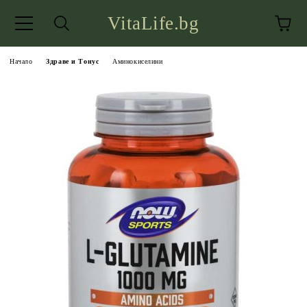
VitaLife.bg
Начало
Здраве и Тонус
Аминокиселини