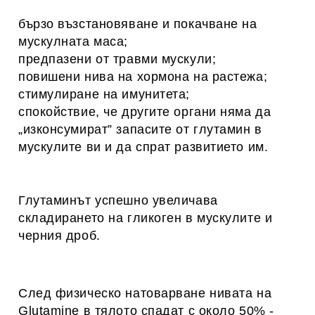
бързо възстановяване и покачване на
мускулната маса;
предпазени от травми мускули;
повишени нива на хормона на растежа;
стимулиране на имунитета;
спокойствие, че другите органи няма да
„изконсумират” запасите от глутамин в
мускулите ви и да спрат развитието им.
Глутаминът успешно увеличава
складирането на гликоген в мускулите и
черния дроб.
След физическо натоварване нивата на
Glutamine в тялото спадат с около 50% -