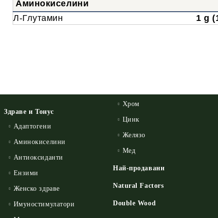
Аминокиселини
Л-Глутамин
1 g 
Хром
Здраве и Тонус
Цинк
Адаптогени
Желязо
Аминокиселини
Мед
Антиоксиданти
Най-продавани
Ензими
Natural Factors
Женско здраве
Double Wood
Имуностимулатори