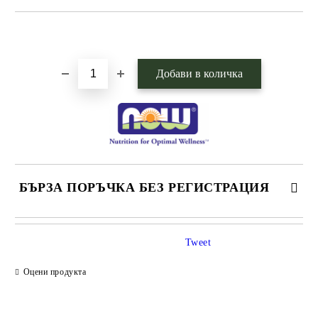
Добави в желани
БЪРЗА ПОРЪЧКА БЕЗ РЕГИСТРАЦИЯ
САМО ПОПЪЛНЕТЕ 1 ПОЛЕ
Tweet
Оцени продукта
Ние ще се свържем с вас в рамките на работния ден.