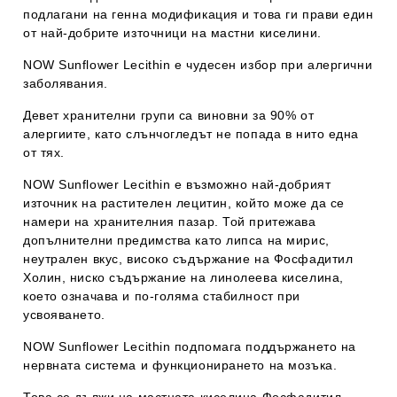
подлагани на генна модификация и това ги прави един
от най-добрите източници на мастни киселини.
NOW Sunflower Lecithin
е чудесен избор при алергични
заболявания.
Девет хранителни групи са виновни за 90% от
алергиите, като слънчогледът не попада в нито една
от тях.
NOW Sunflower Lecithin
е възможно най-добрият
източник на растителен лецитин, който може да се
намери на хранителния пазар. Той притежава
допълнителни предимства като липса на мирис,
неутрален вкус, високо съдържание на Фосфадитил
Холин, ниско съдържание на линолеева киселина,
което означава и по-голяма стабилност при
усвояването.
NOW Sunflower Lecithin
подпомага поддържането на
нервната система и функционирането на мозъка.