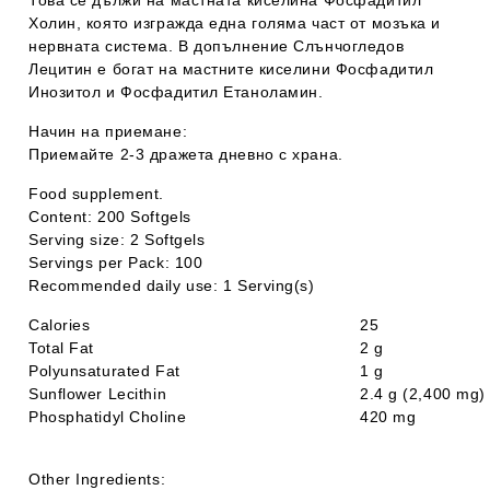
Това се дължи на мастната киселина Фосфадитил
Холин, която изгражда една голяма част от мозъка и
нервната система. В допълнение Слънчогледов
Лецитин е богат на мастните киселини Фосфадитил
Инозитол и Фосфадитил Етаноламин.
Начин на приемане:
Приемайте 2-3 дражета дневно с храна.
Food supplement.
Content:
200 Softgels
Serving size:
2 Softgels
Servings per Pack: 100
Recommended daily use: 1 Serving(s)
Calories
25
Total Fat
2 g
Polyunsaturated Fat
1 g
Sunflower Lecithin
2.4 g (2,400 mg
Phosphatidyl Choline
420 mg
Other Ingredients: