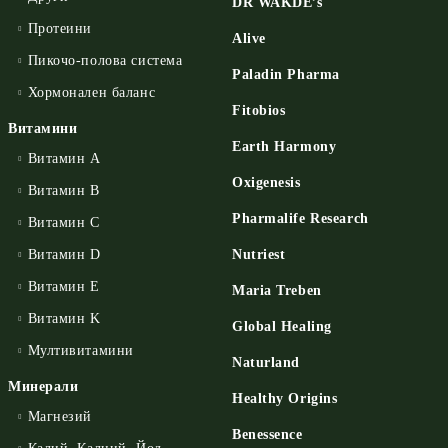
DR WAKDE’s
Протеини
Alive
Пикочо-полова система
Paladin Pharma
Хормонален баланс
Fitobios
Витамини
Earth Harmony
Витамин А
Oxigenesis
Витамин B
Pharmalife Research
Витамин C
Витамин D
Nutriest
Витамин E
Maria Treben
Витамин K
Global Healing
Мултивитамини
Naturland
Минерали
Healthy Origins
Магнезий
Benessence