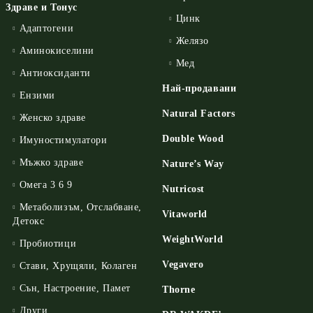
Здраве и Тонус
Цинк
Адаптогени
Желязо
Аминокиселини
Мед
Антиоксиданти
Най-продавани
Ензими
Natural Factors
Женско здраве
Double Wood
Имуностимулатори
Мъжко здраве
Nature’s Way
Омега 3 6 9
Nutricost
Метаболизъм, Отслабване,
Vitaworld
Детокс
WeightWorld
Пробиотици
Vegavero
Стави, Хрущяли, Колаген
Сън, Настроение, Памет
Thorne
Други