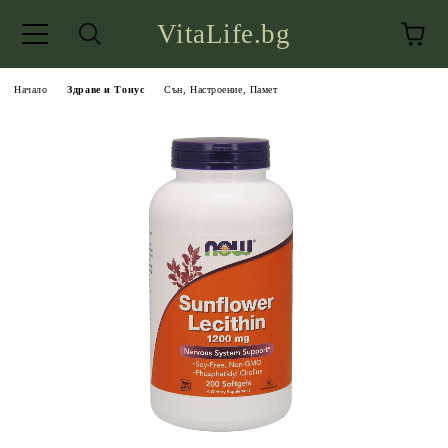
VitaLife.bg
Начало
Здраве и Тонус
Сън, Настроение, Памет