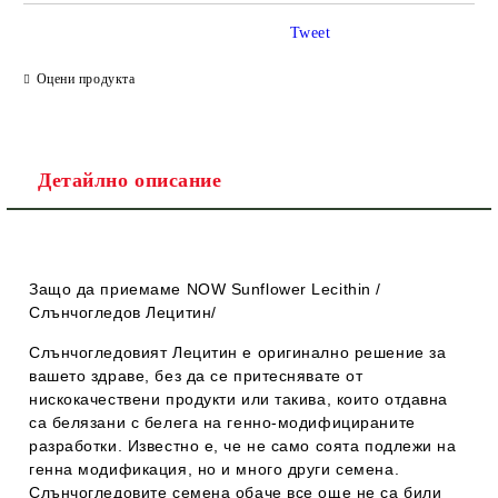
САМО ПОПЪЛНЕТЕ 1 ПОЛЕ
Tweet
Оцени продукта
Ние ще се свържем с вас в рамките на работния ден.
Детайлно описание
Защо да приемаме
NOW Sunflower Lecithin /
Слънчогледов Лецитин/
Слънчогледовият Лецитин е оригинално решение за
вашето здраве, без да се притеснявате от
нискокачествени продукти или такива, които отдавна
са белязани с белега на генно-модифицираните
разработки. Известно е, че не само соята подлежи на
генна модификация, но и много други семена.
Слънчогледовите семена обаче все още не са били