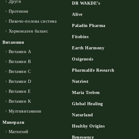
Други
DR WAKDE’s
Протеини
Alive
Пикочо-полова система
Paladin Pharma
Хормонален баланс
Fitobios
Витамини
Earth Harmony
Витамин А
Oxigenesis
Витамин B
Pharmalife Research
Витамин C
Витамин D
Nutriest
Витамин E
Maria Treben
Витамин K
Global Healing
Мултивитамини
Naturland
Минерали
Healthy Origins
Магнезий
Benessence