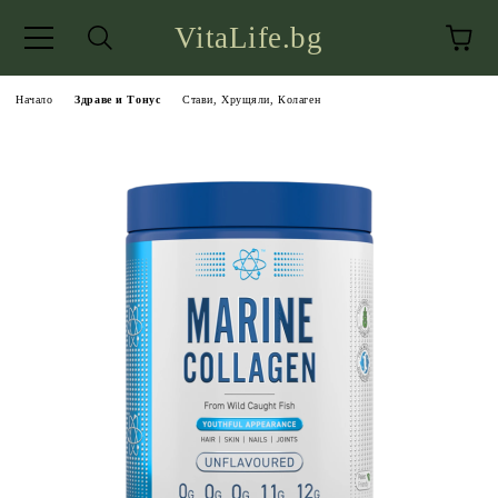
VitaLife.bg
Начало
Здраве и Тонус
Стави, Хрущяли, Колаген