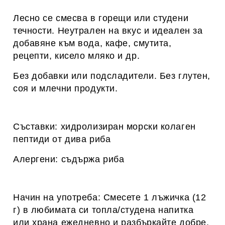
Лесно се смесва в горещи или студени
течности. Неутрален на вкус и идеален за
добавяне към вода, кафе, смутита,
рецепти, кисело мляко и др.
Без добавки или подсладители. Без глутен,
соя и млечни продукти.
Съставки: хидролизиран морски колаген
пептиди от дива риба
Алергени: съдържа риба
Начин на употреба: Смесете 1 лъжичка (12
г) в любимата си топла/студена напитка
или храна ежедневно и разбъркайте добре.