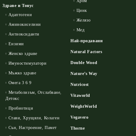
Хром
Здраве и Тонус
Цинк
Адаптогени
Желязо
Аминокиселини
Мед
Антиоксиданти
Най-продавани
Ензими
Natural Factors
Женско здраве
Double Wood
Имуностимулатори
Мъжко здраве
Nature’s Way
Омега 3 6 9
Nutricost
Метаболизъм, Отслабване,
Vitaworld
Детокс
WeightWorld
Пробиотици
Vegavero
Стави, Хрущяли, Колаген
Сън, Настроение, Памет
Thorne