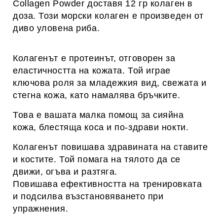
Collagen Powder доставя 12 гр колаген в
доза. Този морски колаген е произведен от
диво уловена риба.
Колагенът е протеинът, отговорен за
еластичността на кожата. Той играе
ключова роля за младежкия вид, свежата и
стегна кожа, като намалява бръчките.
Това е вашата малка помощ за сияйна
кожа, блестяща коса и по-здрави нокти.
Колагенът повишава здравината на ставите
и костите. Той помага на тялото да се
движи, огъва и разтяга.
Повишава ефективността на тренировката
и подсилва възстановяването при
упражнения.