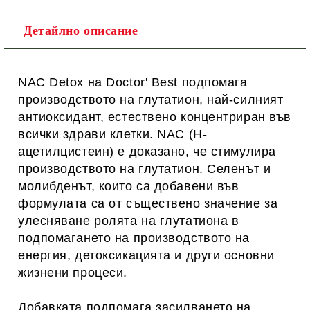
Детайлно описание
NAC Detox на Doctor' Best подпомага
производството на глутатион, най-силният
антиоксидант, естествено концентриран във
всички здрави клетки.
NAC (Н-
ацетилцистеин) е доказано, че стимулира
производството на глутатион.
Селенът и
молибденът, които са добавени във
формулата са от съществено значение за
улесняване ролята на глутатиона в
подпомагането на производството на
енергия, детоксикацията и други основни
жизнени процеси.
Добавката п
одпомага засилването на