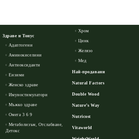
Хром
Здраве и Тонус
Цинк
Адаптогени
Желязо
Аминокиселини
Мед
Антиоксиданти
Най-продавани
Ензими
Natural Factors
Женско здраве
Double Wood
Имуностимулатори
Мъжко здраве
Nature’s Way
Омега 3 6 9
Nutricost
Метаболизъм, Отслабване,
Vitaworld
Детокс
WeightWorld