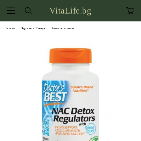
VitaLife.bg
Начало
Здраве и Тонус
Антиоксиданти