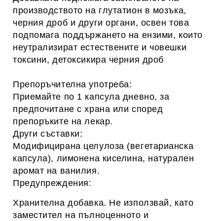
производството на глутатион в мозъка,
черния дроб и други органи
, освен това
п
одпомага поддържането на ензими, които
неутрализират естествените и човешки
токсини
, детоксикира
черния дроб
Препоръчителна употреба
:
Приемайте по 1 капсула дневно, за
предпочитане с храна
или според
препоръките на лекар.
Други съставки:
Модифицирана целулоза (вегетарианска
капсула), лимонена киселина, натурален
аромат на ванилия.
Предупреждения
:
Хранителна добавка. Не използвай, като
заместител на пълноценното и