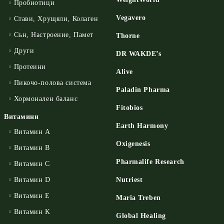
Пробиотици
Vegavero
Стави, Хрущяли, Колаген
Сън, Настроение, Памет
Thorne
Други
DR WAKDE’s
Протеини
Alive
Пикочо-полова система
Paladin Pharma
Хормонален баланс
Fitobios
Витамини
Earth Harmony
Витамин А
Oxigenesis
Витамин B
Pharmalife Research
Витамин C
Витамин D
Nutriest
Витамин E
Maria Treben
Витамин K
Global Healing