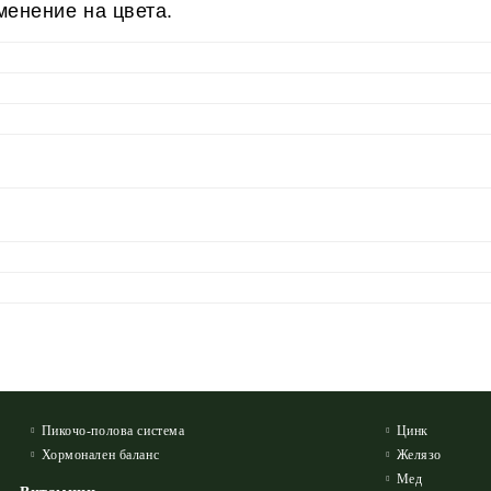
менение на цвета.
Пикочо-полова система
Цинк
Хормонален баланс
Желязо
Мед