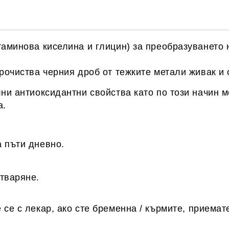
таминова киселина и глицин) за преобразуването 
прочиства черния дроб от тежките метали живак и 
лни антиоксидантни свойства като по този начин м
а.
 пъти дневно.
тваряне.
 се с лекар, ако сте бременна / кърмите, приема