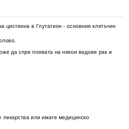
на цистеина в Глутатион - основния клетъчен
олово.
оже да спре появата на някои видове рак и
те лекарства или имате медицинско