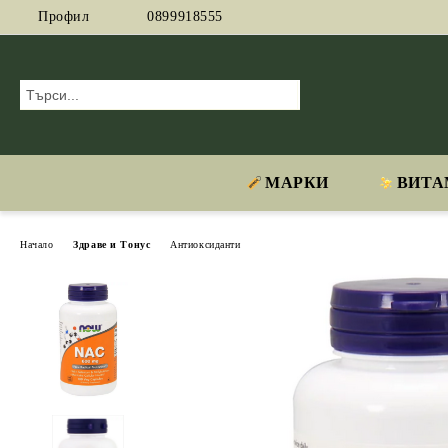
Профил
0899918555
МАРКИ
ВИТА
Начало
Здраве и Тонус
Антиоксиданти