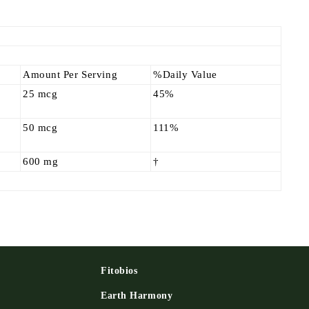
Amount Per Serving
%Daily Value
25 mcg
45%
50 mcg
111%
600 mg
†
Fitobios
Earth Harmony