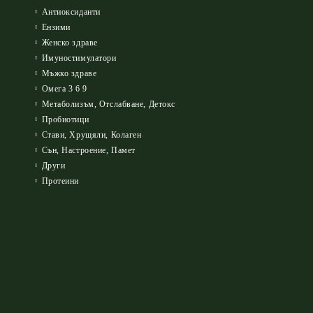
Антиоксиданти
Ензими
Женско здраве
Имуностимулатори
Мъжко здраве
Омега 3 6 9
Метаболизъм, Отслабване, Детокс
Пробиотици
Стави, Хрущяли, Колаген
Сън, Настроение, Памет
Други
Протеини