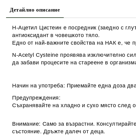
Детайлно описание
Н-Ацетил Цистеин е посредник (заедно с глу
антиоксидант в човешкото тяло.
Едно от най-важните свойства на НАК е, че 
N-Acetyl Cysteine проявява изключително си
да забави процесите на стареене в организм
Начин на употреба: Приемайте една доза два
Предупреждения
:
Съхранявайте на хладно и сухо място след о
Внимание:
Само за възрастни.
Консултирайте
състояние.
Дръжте далеч от деца.