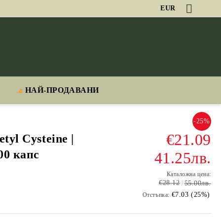
EUR
НАЙ-ПРОДАВАНИ
-25%
€21.09
tyl Cysteine |
00 капс
41.25лв.
Каталожна цена:
€28.12
55.00лв.
€7.03 (25%)
Отстъпка: