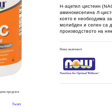
Н-ацетил цистеин (NA
аминокиселина Л-цист
която е необходима за
молибден и селен са 
производството на ня
Няма наличност
цени продукта
Tweet