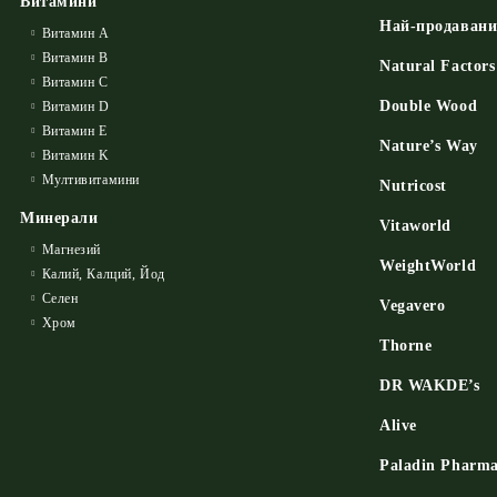
Витамини
Най-продаван
Витамин А
Витамин B
Natural Factors
Витамин C
Double Wood
Витамин D
Витамин E
Nature’s Way
Витамин K
Мултивитамини
Nutricost
Минерали
Vitaworld
Магнезий
WeightWorld
Калий, Калций, Йод
Селен
Vegavero
Хром
Thorne
DR WAKDE’s
Alive
Paladin Pharm