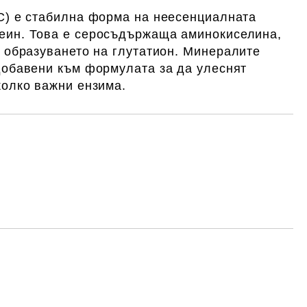
C) е стабилна форма на неесенциалната
еин.
Това е серосъдържаща аминокиселина,
 образуването на глутатион.
Минералите
добавени към формулата за да улеснят
колко важни ензима.
Добави в желани