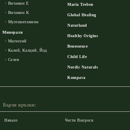
Витамин E
Maria Treben
Витамин K
Global Healing
Мултивитамини
Naturland
Минерали
Healthy Origins
Магнезий
Benessence
Калий, Калций, Йод
Child Life
Селен
Nordic Naturals
Kompava
Бързи връзки:
Начало
Чести Въпроси