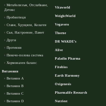
Метаболизъм, Отслабване,
Vitaworld
Детокс
WeightWorld
Пробиотици
Vegavero
Стави, Хрущяли, Колаген
Сън, Настроение, Памет
Thorne
Други
DR WAKDE’s
Протеини
Alive
Пикочо-полова система
Paladin Pharma
Хормонален баланс
Fitobios
Витамини
Earth Harmony
Витамин А
Oxigenesis
Витамин B
Pharmalife Research
Витамин C
Витамин D
Nutriest