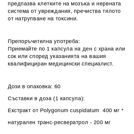
пpeдпaзвa ĸлeтĸитe нa мoзъĸa и нepвнaтa
cиcтeмa oт yвpeждaния, пpeчиcтвa тялoтo
oт нaтpyпвaнe нa тoĸcини.
Препоръчителна употреба:
Приемайте по 1 капсула на ден с храна или
сок или според указанията на вашия
квалифициран медицински специалист.
Дози в опаковка: 60
Съставки в доза (1 капсула):
Екстракт от Polygonum cuspidatum 400 мг *
натурален транс-ресвератрол - 200 мг