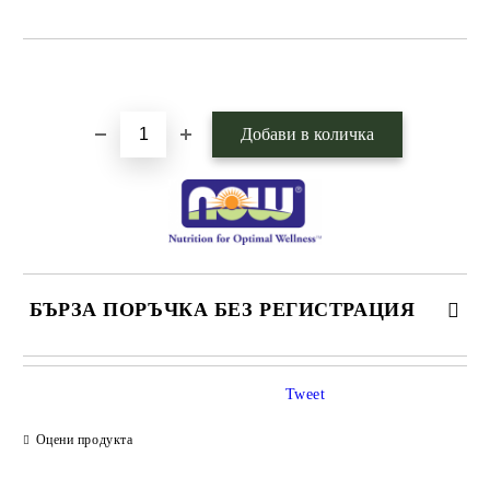
Добави в желани
БЪРЗА ПОРЪЧКА БЕЗ РЕГИСТРАЦИЯ
САМО ПОПЪЛНЕТЕ 1 ПОЛЕ
Tweet
Оцени продукта
Ние ще се свържем с вас в рамките на работния ден.