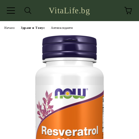
VitaLife.bg
Начало
Здраве и Тонус
Антиоксиданти