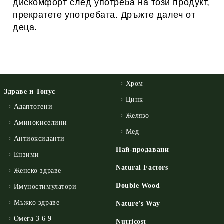
дискомфорт след употреба на този продукт,
прекратете употребата. Дръжте далеч от
деца.
Хром
Здраве и Тонус
Цинк
Адаптогени
Желязо
Аминокиселини
Мед
Антиоксиданти
Най-продавани
Ензими
Natural Factors
Женско здраве
Double Wood
Имуностимулатори
Мъжко здраве
Nature’s Way
Омега 3 6 9
Nutricost