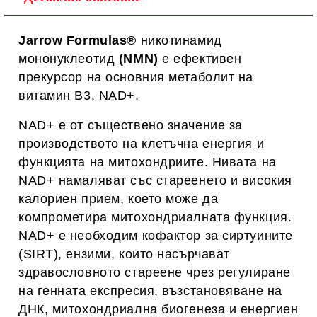
Jarrow Formulas®
никотинамид
мононуклеотид
(NMN)
е ефективен
прекурсор на основния метаболит на
витамин B3, NAD+.
NAD+ е от съществено значение за
производството на клетъчна енергия и
функцията на митохондриите. Нивата на
NAD+ намаляват със стареенето и високия
калориен прием, което може да
компрометира митохондриалната функция.
NAD+ е необходим кофактор за сиртуините
(SIRT), ензими, които насърчават
здравословното стареене чрез регулиране
на генната експресия, възстановяване на
ДНК, митохондриална биогенеза и енергиен