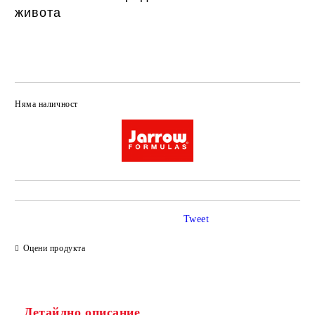
живoтa
Няма наличност
Добави в желани
Tweet
Оцени продукта
Детайлно описание