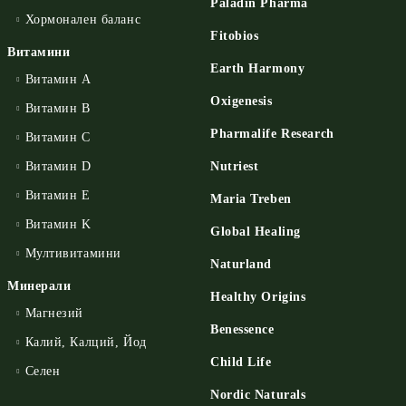
Paladin Pharma
Хормонален баланс
Fitobios
Витамини
Earth Harmony
Витамин А
Oxigenesis
Витамин B
Pharmalife Research
Витамин C
Витамин D
Nutriest
Витамин E
Maria Treben
Витамин K
Global Healing
Мултивитамини
Naturland
Минерали
Healthy Origins
Магнезий
Benessence
Калий, Калций, Йод
Child Life
Селен
Nordic Naturals