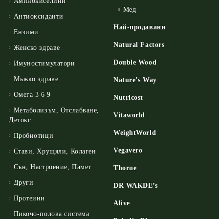
Аминокиселини
Мед
Антиоксиданти
Най-продавани
Ензими
Natural Factors
Женско здраве
Double Wood
Имуностимулатори
Мъжко здраве
Nature’s Way
Омега 3 6 9
Nutricost
Метаболизъм, Отслабване,
Vitaworld
Детокс
WeightWorld
Пробиотици
Vegavero
Стави, Хрущяли, Колаген
Сън, Настроение, Памет
Thorne
Други
DR WAKDE’s
Протеини
Alive
Пикочо-полова система