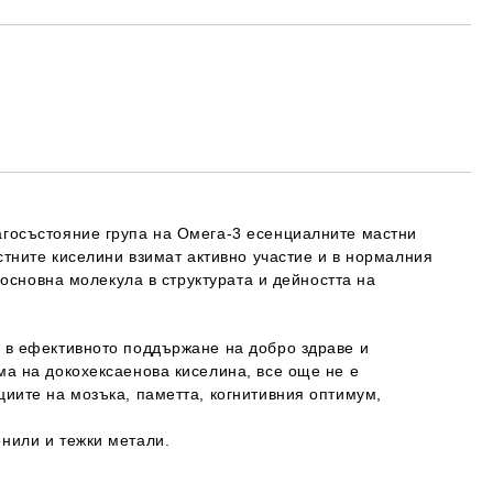
те на работния ден.
госъстояние група на Омега-3 есенциалните мастни
стните киселини взимат активно участие и в нормалния
 основна молекула в структурата и дейността на
 в ефективното поддържане на добро здраве и
а на докохексаенова киселина, все още не е
иите на мозъка, паметта, когнитивния оптимум,
нили и тежки метали.