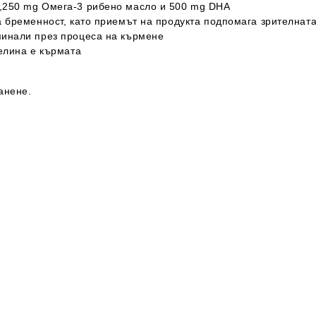
,250 mg Омега-3 рибено масло и 500 mg DHA
 бременност, като приемът на продукта подпомага зрителната
минали през процеса на кърмене
елина е кърмата
анене.