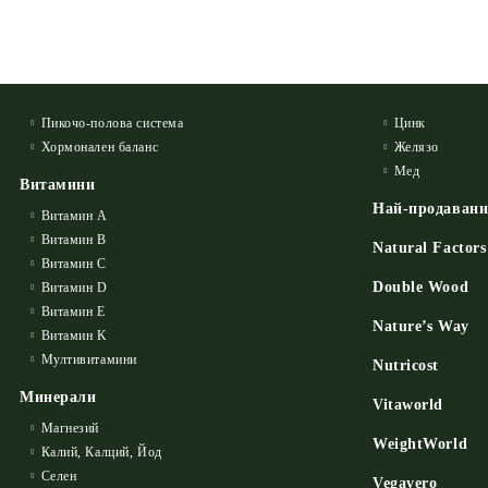
Пикочо-полова система
Цинк
Хормонален баланс
Желязо
Мед
Витамини
Най-продаван
Витамин А
Витамин B
Natural Factors
Витамин C
Double Wood
Витамин D
Витамин E
Nature’s Way
Витамин K
Мултивитамини
Nutricost
Минерали
Vitaworld
Магнезий
WeightWorld
Калий, Калций, Йод
Селен
Vegavero