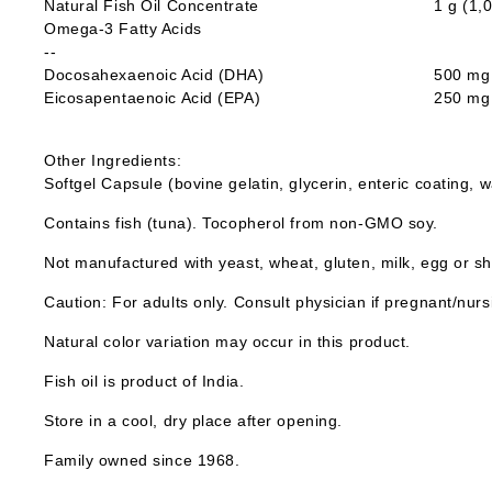
Natural Fish Oil Concentrate
1 g (1,
Omega-3 Fatty Acids
--
Docosahexaenoic Acid (DHA)
500 mg
Eicosapentaenoic Acid (EPA)
250 mg
Other Ingredients:
Softgel Capsule (bovine gelatin, glycerin, enteric coating, 
Contains fish (tuna). Tocopherol from non-GMO soy.
Not manufactured with yeast, wheat, gluten, milk, egg or she
Caution: For adults only. Consult physician if pregnant/nurs
Natural color variation may occur in this product.
Fish oil is product of India.
Store in a cool, dry place after opening.
Family owned since 1968.