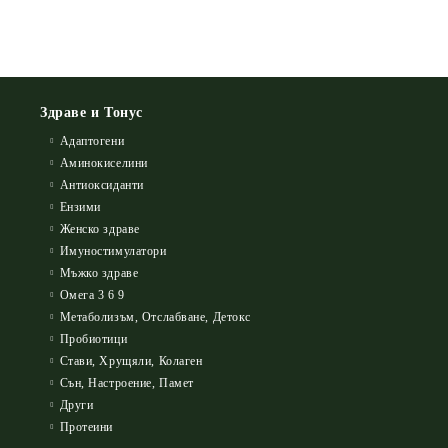
Здраве и Тонус
Адаптогени
Аминокиселини
Антиоксиданти
Ензими
Женско здраве
Имуностимулатори
Мъжко здраве
Омега 3 6 9
Метаболизъм, Отслабване, Детокс
Пробиотици
Стави, Хрущяли, Колаген
Сън, Настроение, Памет
Други
Протеини