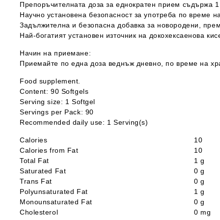
Препоръчителната доза за еднократен прием съдържа 1
Научно установена безопасност за употреба по време на
Задължителна и безопасна добавка за новородени, пре
Най-богатият установен източник на докохексаенова кис
Начин на приемане:
Приемайте по една доза веднъж дневно, по време на хр
Food supplement.
Content:
90 Softgels
Serving size:
1 Softgel
Servings per Pack: 90
Recommended daily use: 1 Serving(s)
Calories
10
Calories from Fat
10
Total Fat
1 g
Saturated Fat
0 g
Trans Fat
0 g
Polyunsaturated Fat
1 g
Monounsaturated Fat
0 g
Cholesterol
0 mg