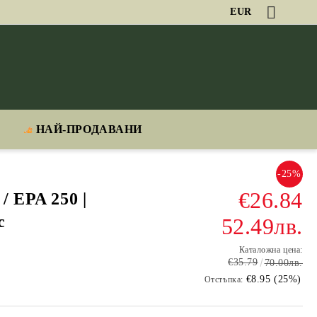
EUR
НАЙ-ПРОДАВАНИ
-25%
€26.84
/ EPA 250 |
с
52.49лв.
Каталожна цена:
€35.79
70.00лв.
€8.95 (25%)
Отстъпка: