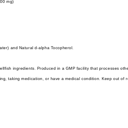
000 mg)
water) and Natural d-alpha Tocopherol.
llfish ingredients. Produced in a GMP facility that processes oth
ing, taking medication, or have a medical condition. Keep out of r