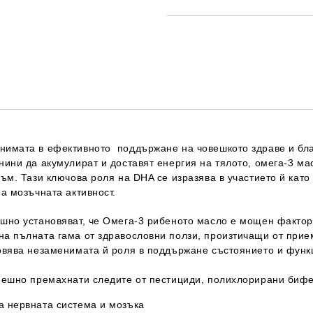
САМО ПОПЪЛНЕТЕ 1 ПОЛЕ
Ние ще се свържем с вас в рамки
нимата в ефективното поддържане на човешкото здраве и бла
ини да акумулират и доставят енергия на тялото, омега-3 ма
ъм. Тази ключова роля на DHA се изразява в участието й като
а мозъчната активност.
шно установяват, че Омега-3 рибеното масло е мощен фактор
а пълната гама от здравословни ползи, произтичащи от прием
овява незаменимата й роля в поддържане състоянието и функц
пешно премахнати следите от пестициди, полихлорирани бифе
а нервната система и мозъка