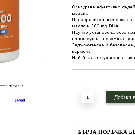
Осигурява ефективно съдей
мозъка
Препоръчителната доза за 
масло и 500 mg DHA
Научно установена безопас
на продукта подпомага зрит
Задължителна и безопасна 
кърмене
Най-богатият установен изт
Добави в желани
цени продукта
Tweet
БЪРЗА ПОРЪЧКА Б