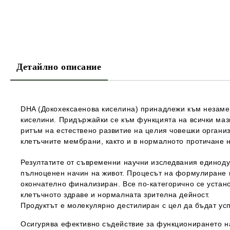
Детайлно описание
DHA (Докохексаенова киселина)
принадлежи към незаме
киселини. Придържайки се към функцията на всички мазн
ритъм на естествено развитие на целия човешки организ
клетъчните мембрани, както и в нормалното протичане н
Резултатите от съвременни научни изследвания единоду
пълноценен начин на живот. Процесът на формулиране н
окончателно финализиран. Все по-категорично се устан
клетъчното здраве и нормалната зрителна дейност.
Продуктът е молекулярно дестилиран с цел да бъдат ус
Осигурява ефективно съдействие за функционирането н