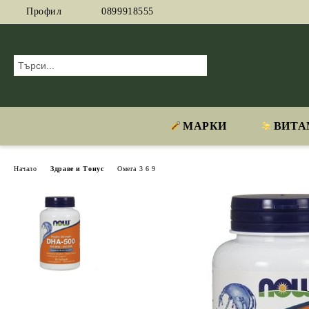
Профил
0899918555
МАРКИ
ВИТА
Начало
Здраве и Тонус
Омега 3 6 9