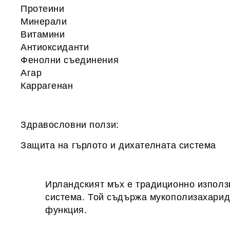
Протеини
Минерали
Витамини
Антиоксиданти
Фенолни съединения
Агар
Каррагенан
Здравословни ползи:
Защита на гърлото и дихателната система
Ирландският мъх е традиционно използв
система. Той съдържа мукополизахариди
функция.