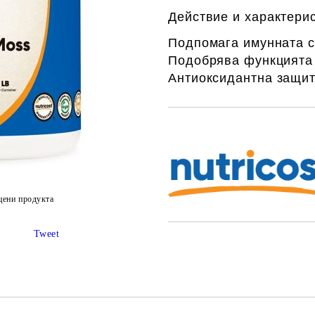
Действие и характерис
Подпомага имунната 
Подобрява функцията 
Антиоксидантна защи
Добави в желани
цени продукта
Tweet