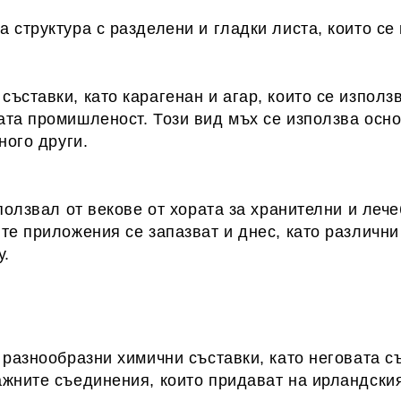
структура с разделени и гладки листа, които се 
ъставки, като карагенан и агар, които се използ
ата промишленост. Този вид мъх се използва осно
ного други.
ползвал от векове от хората за хранителни и леч
те приложения се запазват и днес, като различн
у.
 разнообразни химични съставки, като неговата с
жните съединения, които придават на ирландския