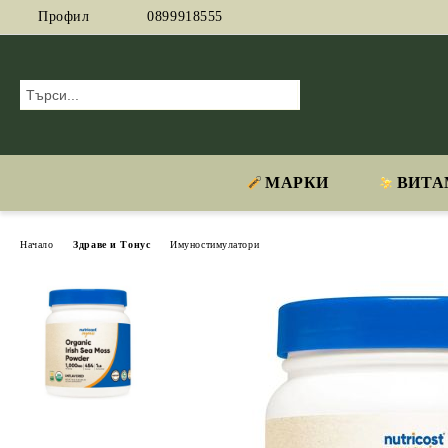
Профил
0899918555
МАРКИ
ВИТА
Начало
Здраве и Тонус
Имуностимулатори