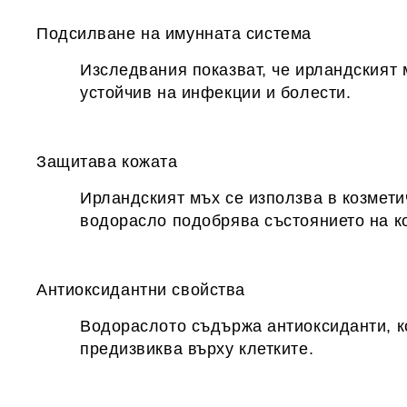
Подсилване на имунната система
Изследвания показват, че ирландският 
устойчив на инфекции и болести.
Защитава кожата
Ирландският мъх се използва в козмети
водорасло подобрява състоянието на ко
Антиоксидантни свойства
Водораслото съдържа антиоксиданти, ко
предизвиква върху клетките.