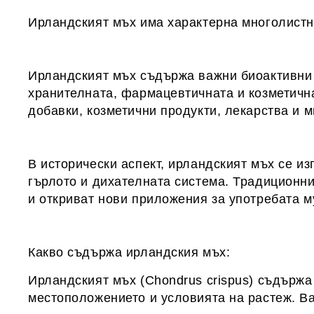
Ирландският мъх има характерна многолистна 
Ирландският мъх съдържа важни биоактивни с
хранителната, фармацевтичната и козметичн
добавки, козметични продукти, лекарства и м
В исторически аспект, ирландският мъх се из
гърлото и дихателната система. Традиционни
и откриват нови приложения за употребата м
Какво съдържа ирландския мъх:
Ирландският мъх (Chondrus crispus) съдържа
местоположението и условията на растеж. Ва