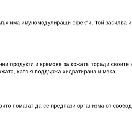
мъх има имуномодулиращи ефекти. Той засилва им
чни продукти и кремове за кожата поради своите
жата, като я поддържа хидратирана и мека.
ито помагат да се предпази организма от свобод