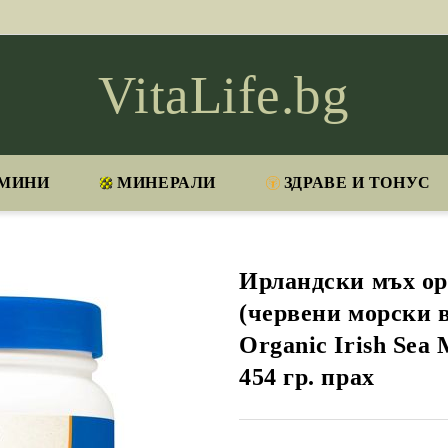
VitaLife.bg
МИНИ
МИНЕРАЛИ
ЗДРАВЕ И ТОНУС
Ирландски мъх о
(червени морски в
Organic Irish Sea M
454 гр. прах