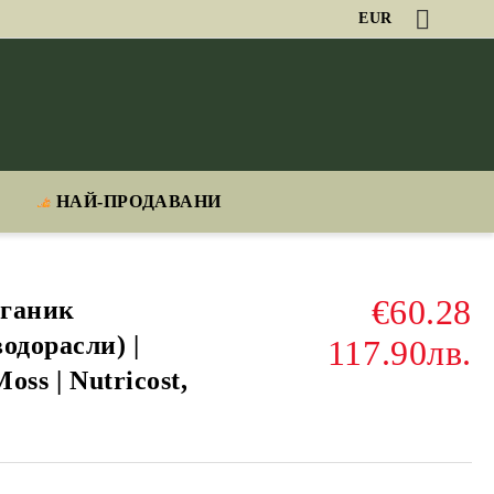
EUR
НАЙ-ПРОДАВАНИ
€60.28
рганик
одорасли) |
117.90лв.
oss | Nutricost,