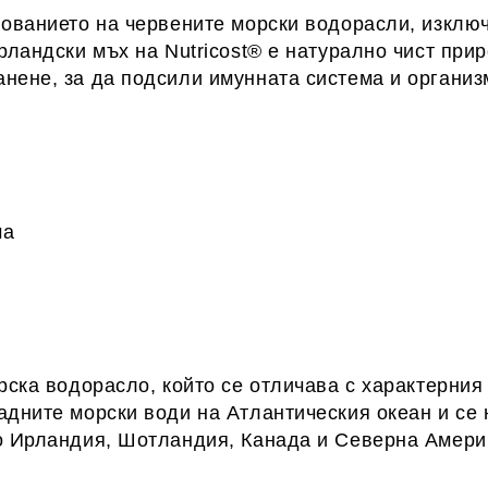
нованието на червените морски водорасли, изключ
рландски мъх на Nutricost® е натурално чист при
нене, за да подсили имунната система и организ
ма
рска водорасло, който се отличава с характерния
адните морски води на Атлантическия океан и се
но Ирландия, Шотландия, Канада и Северна Амери