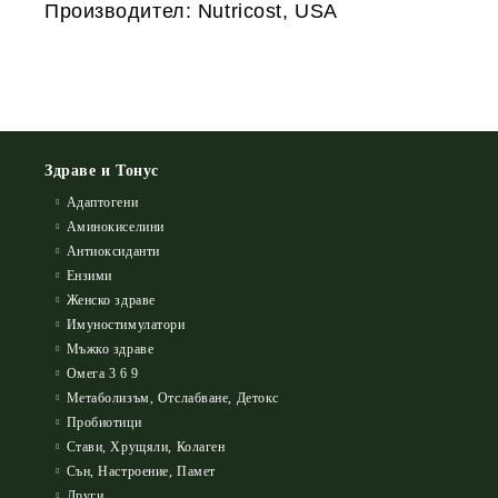
Производител: Nutricost, USA
Здраве и Тонус
Адаптогени
Аминокиселини
Антиоксиданти
Ензими
Женско здраве
Имуностимулатори
Мъжко здраве
Омега 3 6 9
Метаболизъм, Отслабване, Детокс
Пробиотици
Стави, Хрущяли, Колаген
Сън, Настроение, Памет
Други