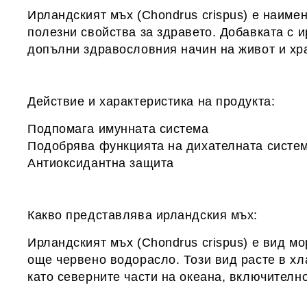
Ирландският мъх (Chondrus crispus) е наиме
полезни свойства за здравето. Добавката с и
допълни здравословния начин на живот и хра
Действие и характеристика на продукта:
Подпомага имунната система
Подобрява функцията на дихателната систе
Антиоксидантна защита
Какво представлява ирландския мъх:
Ирландският мъх (Chondrus crispus) е вид мо
още червено водорасло. Този вид расте в хл
като северните части на океана, включител