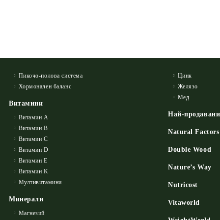
Пикочо-полова система
Цинк
Хормонален баланс
Желязо
Мед
Витамини
Най-продаван
Витамин А
Витамин B
Natural Factors
Витамин C
Double Wood
Витамин D
Витамин E
Nature’s Way
Витамин K
Мултивитамини
Nutricost
Минерали
Vitaworld
Магнезий