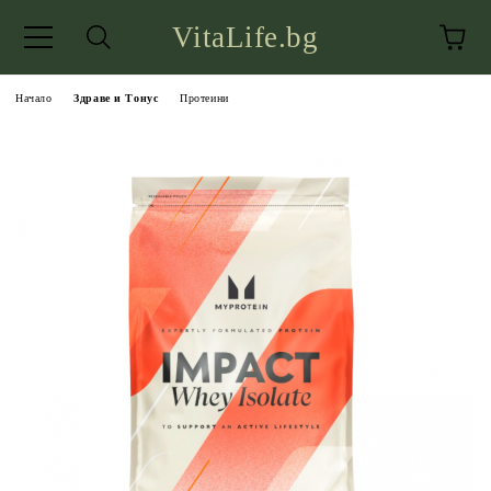
VitaLife.bg
Начало
Здраве и Тонус
Протеини