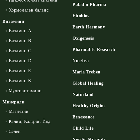
Пикочо-полова система
Paladin Pharma
Хормонален баланс
Fitobios
Витамини
Earth Harmony
Витамин А
Oxigenesis
Витамин B
Pharmalife Research
Витамин C
Витамин D
Nutriest
Витамин E
Maria Treben
Витамин K
Global Healing
Мултивитамини
Naturland
Минерали
Healthy Origins
Магнезий
Benessence
Калий, Калций, Йод
Child Life
Селен
Nordic Naturals