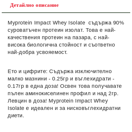
Детайлно описание
Myprotein Impact Whey Isolate
съдържа 90%
суроватъчен протеин изолат. Това е най-
качествения протеин на пазара, с най-
висока биологична стойност и съответно
най-добра усвояемост.
Ето и цифрите: Съдържа изключително
малко мазнини - 0.25гр и въглехидрати -
0.17гр в една доза! Освен това получавате
пълен аминокиселинен профил и над 2гр.
Левцин в доза! Мyprotein Impact Whey
Isolate е идеален и за нисковъглехидратни
диети.