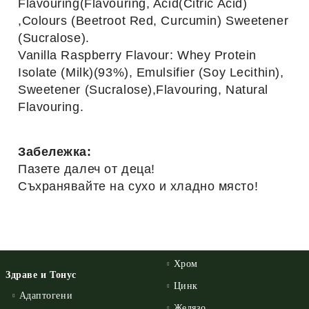
Flavouring(Flavouring, Acid(Citric Acid)
,Colours (Beetroot Red, Curcumin) Sweetener
(Sucralose).
Vanilla Raspberry Flavour: Whey Protein
Isolate (Milk)(93%), Emulsifier (Soy Lecithin),
Sweetener (Sucralose),Flavouring, Natural
Flavouring.
Забележка:
Пазете далеч от деца!
Съхранявайте на сухо и хладно място!
Хром
Здраве и Тонус
Цинк
Адаптогени
Желязо