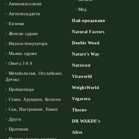
Аминокиселини
Мед
Антиоксиданти
Най-продавани
Ензими
Natural Factors
Женско здраве
Double Wood
Имуностимулатори
Мъжко здраве
Nature’s Way
Омега 3 6 9
Nutricost
Метаболизъм, Отслабване,
Vitaworld
Детокс
WeightWorld
Пробиотици
Vegavero
Стави, Хрущяли, Колаген
Сън, Настроение, Памет
Thorne
Други
DR WAKDE’s
Протеини
Alive