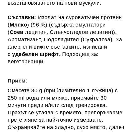
възстановяването на нови мускули.
Съставки:
Изолат на суроватъчен протеин
(
Мляко
) (96 %) (съдържа емулгатори
(
Соев
лецитин, Слънчогледов лецитин)),
Ароматизант, Подсладител (Сукралоза). За
алергени вижте съставките, изписани
с
удебелен шрифт
. Подходящ за:
вегетарианци.
Прием
:
Смесете 30 g (приблизително 1 лъжица) с
250 ml вода или мляко, приемайте 30
минути преди и/или след тренировка.
Прахът се утаява с времето, препоръчваме
претегляне за най-точно измерване.
Съхранявайте на хладно, сухо място, далеч