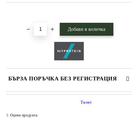
Добави в желани
БЪРЗА ПОРЪЧКА БЕЗ РЕГИСТРАЦИЯ
САМО ПОПЪЛНЕТЕ 1 ПОЛЕ
Tweet
Оцени продукта
Ние ще се свържем с вас в рамките на работния ден.