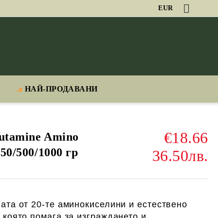
EUR
НАЙ-ПРОДАВАНИ
€18.66
lutamine Amino
250/500/1000 гр
36.50лв.
ата от 20-те аминокиселини и естествено
 която помага за изграждането и