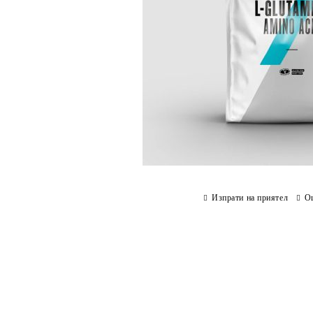
Изпрати на приятел
О