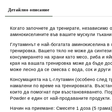
Детайлно описание
Когато започнете да тренирате, независимо 
аминокиселините във вашите мускули тъкани 
Глутаминът е най-богатата аминокиселина в 
тренировка. Вашето тяло не може да синтези
консумирането на храни като месо, риба и я
края на вашата тренировка може да бъде дос
може лесно да се смесва с вода, сок и други
Консумацията на L-глутамин (особено след т
намалени по време на тренировката. Възста
които да помогнат при възстановяването. Пор
Powder е един от най-продаваните продукти.
Начин на приемане: Смесете 1 доза (5 грама