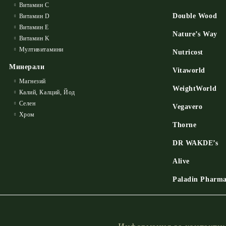
Витамин C
Double Wood
Витамин D
Витамин E
Nature’s Way
Витамин K
Мултивитамини
Nutricost
Минерали
Vitaworld
Магнезий
WeightWorld
Калий, Калций, Йод
Селен
Vegavero
Хром
Thorne
DR WAKDE’s
Alive
Paladin Pharm