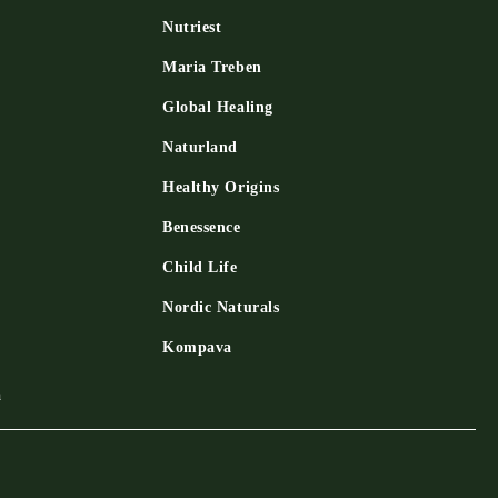
Nutriest
Maria Treben
Global Healing
Naturland
Healthy Origins
Benessence
Child Life
Nordic Naturals
Kompava
a