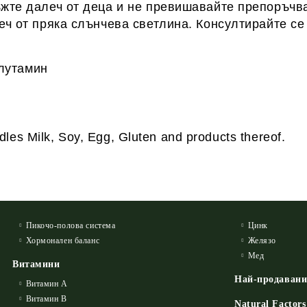
ъжте далеч от деца и не превишавайте препоръчв
еч от пряка слънчева светлина. Консултирайте се
Глутамин
dles Milk, Soy, Egg, Gluten and products thereof.
Пикочо-полова система
Цинк
Хормонален баланс
Желязо
Мед
Витамини
Най-продаван
Витамин А
Витамин B
Natural Factors