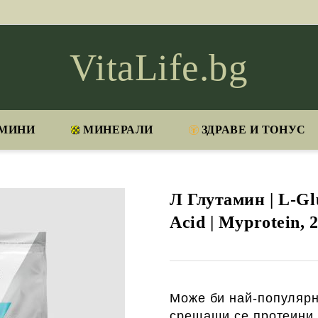
VitaLife.bg
МИНИ
МИНЕРАЛИ
ЗДРАВЕ И ТОНУС
Л Глутамин | L-G
Acid | Myprotein, 
Може би най-популярн
срещащи се протеини,