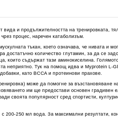
Ние ще се свържем с вас в рамки
от вида и продължителността на тренировката, тя
чрез процес, наречен катаболизъм.
мускулната тъкан, което означава, че нивата и м
ра достатъчно количество глутамин, за да се зад
йца, които съдържат тази аминокиселина. Голямот
та неприятно. Тук на помощ идва и Myprotein L-Gl
 добавки, като BCCA и протеинови прахове.
ренировка) може да помогне за възстановяване на
новяването им ще предостави основен градивен е
ади своята популярност сред спортисти, културис
) с 200-250 мл вода. За максимални резултати, к