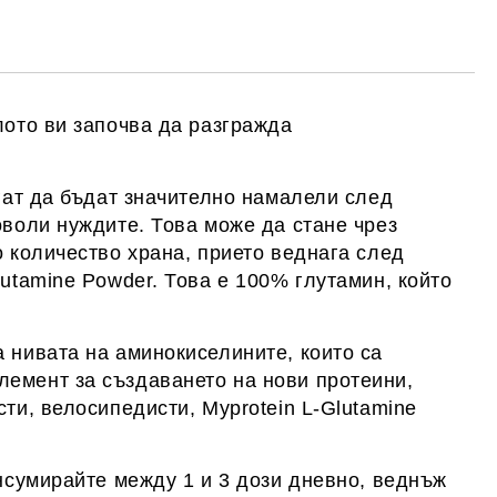
те на работния ден.
лото ви започва да разгражда
огат да бъдат значително намалели след
оволи нуждите. Това може да стане чрез
о количество храна, прието веднага след
utamine Powder. Това е 100% глутамин, който
 нивата на аминокиселините, които са
лемент за създаването на нови протеини,
ти, велосипедисти, Myprotein L-Glutamine
онсумирайте между 1 и 3 дози дневно, веднъж