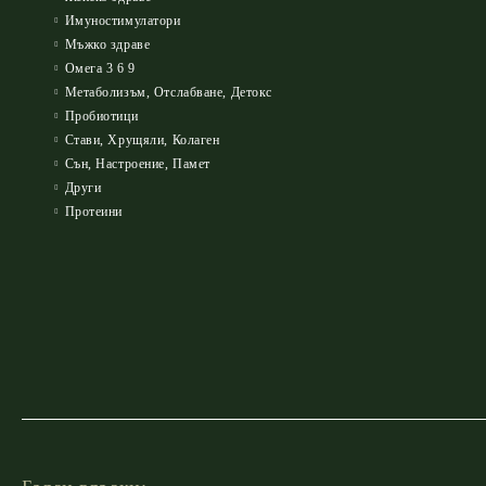
Имуностимулатори
Мъжко здраве
Омега 3 6 9
Метаболизъм, Отслабване, Детокс
Пробиотици
Стави, Хрущяли, Колаген
Сън, Настроение, Памет
Други
Протеини