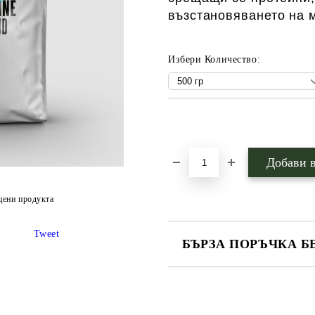
възстановяването на 
Избери Количество:
Добави в желани
цени продукта
Tweet
БЪРЗА ПОРЪЧКА Б
САМО ПОПЪЛНЕТЕ 1 ПОЛЕ