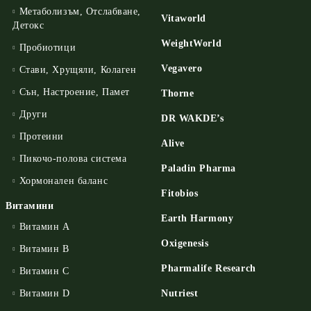
Метаболизъм, Отслабване,
Vitaworld
Детокс
WeightWorld
Пробиотици
Vegavero
Стави, Хрущяли, Колаген
Сън, Настроение, Памет
Thorne
Други
DR WAKDE’s
Протеини
Alive
Пикочо-полова система
Paladin Pharma
Хормонален баланс
Fitobios
Витамини
Earth Harmony
Витамин А
Oxigenesis
Витамин B
Pharmalife Research
Витамин C
Витамин D
Nutriest