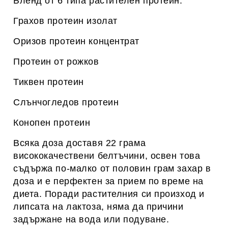
Бленд от 6 типа растителен протеин:
Грахов протеин изолат
Оризов протеин концентрат
Протеин от рожков
Тиквен протеин
Слънчогледов протеин
Конопен протеин
Всяка доза доставя 22 грама
висококачествени белтъчини, освен това
съдържа по-малко от половин грам захар в
доза и е перфектен за прием по време на
диета. Поради растителния си произход и
липсата на лактоза, няма да причини
задържане на вода или подуване.