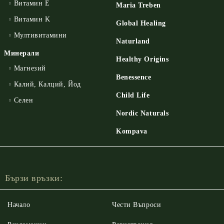
Витамин E
Maria Treben
Витамин K
Global Healing
Мултивитамини
Naturland
Минерали
Healthy Origins
Магнезий
Benessence
Калий, Калций, Йод
Child Life
Селен
Nordic Naturals
Kompava
Бързи връзки:
Начало
Чести Въпроси