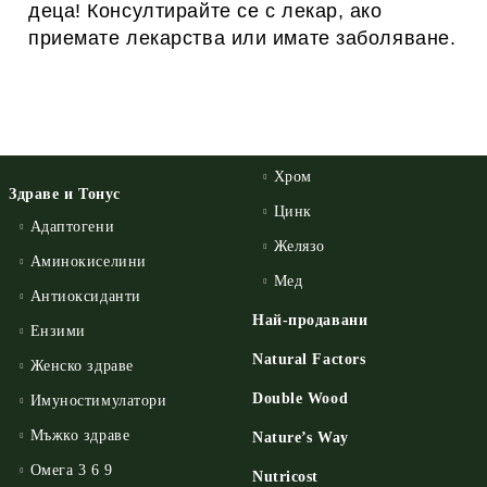
деца! Консултирайте се с лекар, ако
приемате лекарства или имате заболяване.
Хром
Здраве и Тонус
Цинк
Адаптогени
Желязо
Аминокиселини
Мед
Антиоксиданти
Най-продавани
Ензими
Natural Factors
Женско здраве
Double Wood
Имуностимулатори
Мъжко здраве
Nature’s Way
Омега 3 6 9
Nutricost