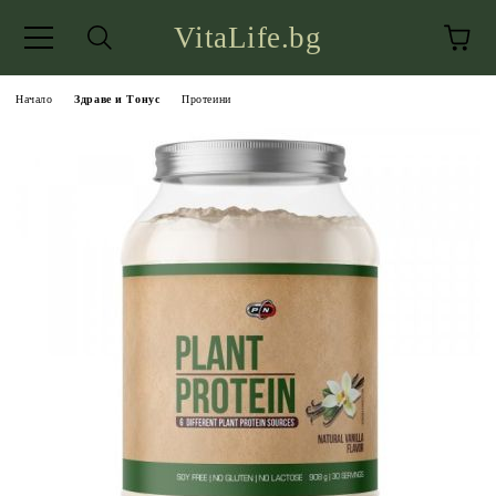
VitaLife.bg
Начало
Здраве и Тонус
Протеини