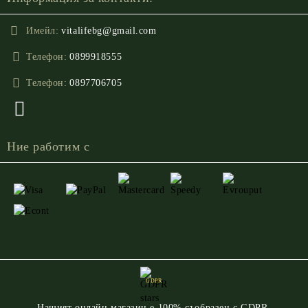
Имейл:
vitalifebg@gmail.com
Телефон:
0899918555
Телефон:
0897706705
Ние работим с
GDPR
Нашият онлайн магазин е 100% съобразен с GDPR.