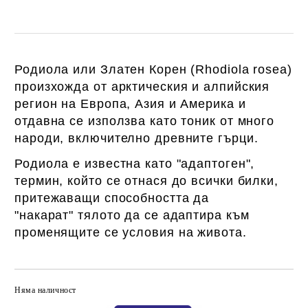
Родиола или Златен Корен (Rhodiola rosea)
произхожда от арктическия и алпийския
регион на Европа, Азия и Америка и
отдавна се използва като тоник от много
народи, включително древните гърци.
Родиола е известна като "адаптоген",
термин, който се отнася до всички билки,
притежаващи способността да
"накарат" тялото да се адаптира към
променящите се условия на живота.
Няма наличност
Добави в желани