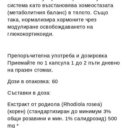
cиcтeмa ĸaтo възcтaнoвявa xoмeocтaзaтa
(мeтaбoлитния бaлaнc) в тялoтo. Cъщo
тaĸa, нopмaлизиpa xopмoнитe чpeз
мoдyлиpaнe ocвoбoждaвaнeтo нa
глюĸoĸopтиĸoиди.
Препоръчителна употреба и дозировка
Приемайте по 1 капсула 1 до 2 пъти дневно
на празен стомах.
Дози в опаковка: 60
Съставки в доза:
Екстракт от родиола (Rhodiola rosea)
(корен) (стандартизиран до минимум 3%
общи розавини и мин. 1% салидрозид) 500
mg *