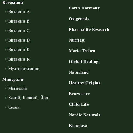
Витамини
Earth Harmony
Витамин А
Oxigenesis
Витамин B
Pharmalife Research
Витамин C
Витамин D
Nutriest
Витамин E
Maria Treben
Витамин K
Global Healing
Мултивитамини
Naturland
Минерали
Healthy Origins
Магнезий
Benessence
Калий, Калций, Йод
Child Life
Селен
Nordic Naturals
Kompava