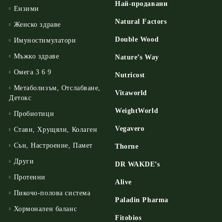
Най-продавани
Ензими
Natural Factors
Женско здраве
Double Wood
Имуностимулатори
Мъжко здраве
Nature’s Way
Омега 3 6 9
Nutricost
Метаболизъм, Отслабване,
Vitaworld
Детокс
WeightWorld
Пробиотици
Vegavero
Стави, Хрущяли, Колаген
Сън, Настроение, Памет
Thorne
Други
DR WAKDE’s
Протеини
Alive
Пикочо-полова система
Paladin Pharma
Хормонален баланс
Fitobios