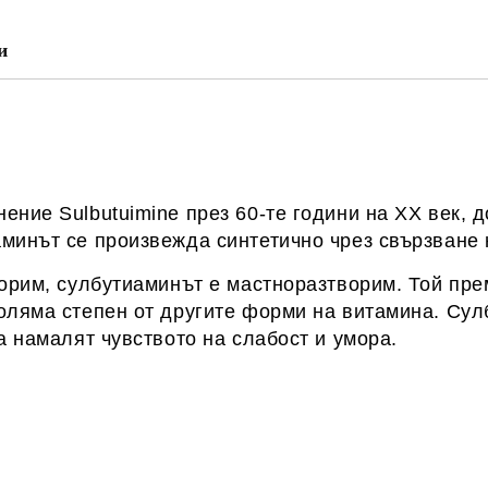
Ние ще се свържем с вас в рамки
и
ение Sulbutuimine през 60-те години на ХХ век, 
минът се произвежда синтетично чрез свързване 
ворим, сулбутиаминът е мастноразтворим. Той пр
голяма степен от другите форми на витамина. Сул
а намалят чувството на слабост и умора.