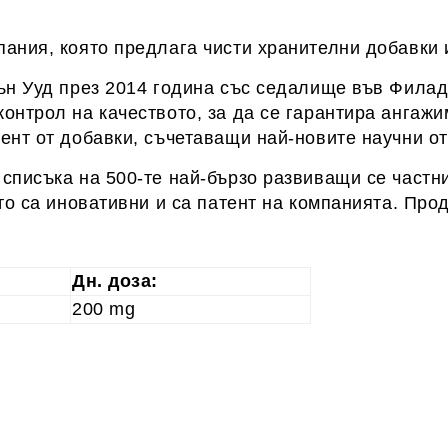
ания, която предлага чисти хранителни добавки и
вън Ууд през 2014 година със седалище във Фила
онтрол на качеството, за да се гарантира ангаж
ент от добавки, съчетаващи най-новите научни от
списъка на 500-те най-бързо развиващи се частн
то са иновативни и са патент на компанията. Про
Дн. доза:
200 mg