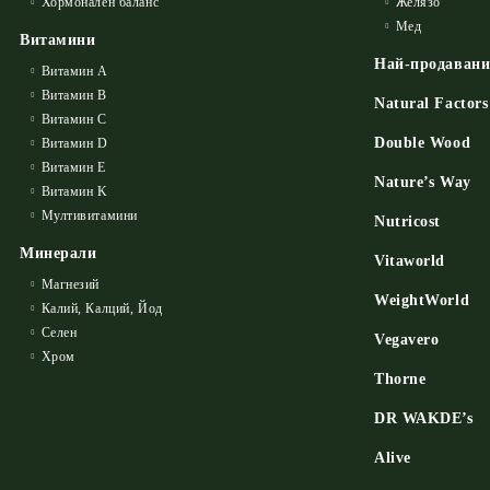
Хормонален баланс
Желязо
Мед
Витамини
Най-продаван
Витамин А
Витамин B
Natural Factors
Витамин C
Double Wood
Витамин D
Витамин E
Nature’s Way
Витамин K
Мултивитамини
Nutricost
Минерали
Vitaworld
Магнезий
WeightWorld
Калий, Калций, Йод
Селен
Vegavero
Хром
Thorne
DR WAKDE’s
Alive