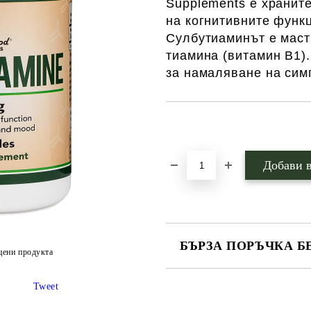
Supplements е хранит
на когнитивните функ
Сулбутиаминът е маст
тиамина (витамин В1).
за намаляване на сим
Добави в желани
БЪРЗА ПОРЪЧКА Б
цени продукта
САМО ПОПЪЛНЕТЕ 1 ПОЛЕ
Tweet