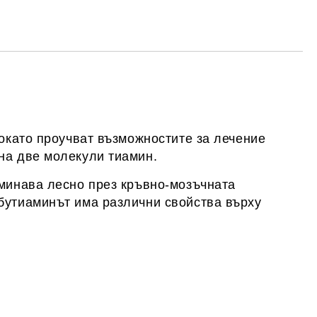
те на работния ден.
докато проучват възможностите за лечение
на две молекули тиамин.
еминава лесно през кръвно-мозъчната
бутиаминът има различни свойства върху