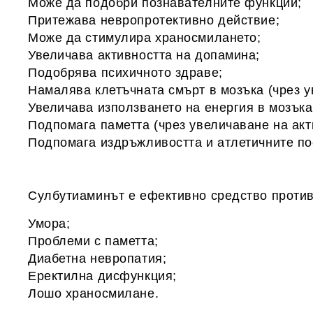
Може да подобри познавателните функции;
Притежава невропротективно действие;
Може да стимулира храносмилането;
Увеличава активността на допамина;
Подобрява психичното здраве;
Намалява клетъчната смърт в мозъка (чрез у
Увеличава използването на енергия в мозък
Подпомага паметта (чрез увеличаване на акт
Подпомага издръжливостта и атлетичните по
Сулбутиаминът е ефективно средство против
Умора;
Проблеми с паметта;
Диабетна невропатия;
Еректилна дисфункция;
Лошо храносмилане.