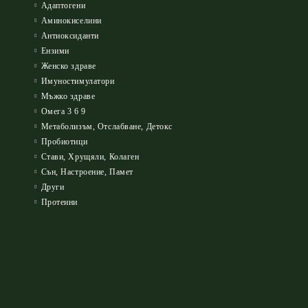
Адаптогени
Аминокиселини
Антиоксиданти
Ензими
Женско здраве
Имуностимулатори
Мъжко здраве
Омега 3 6 9
Метаболизъм, Отслабване, Детокс
Пробиотици
Стави, Хрущяли, Колаген
Сън, Настроение, Памет
Други
Протеини