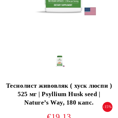
Теснолист живовляк ( хуск люспи )
525 мг | Psyllium Husk seed |
Nature’s Way, 180 капс.
-15%
€19.13