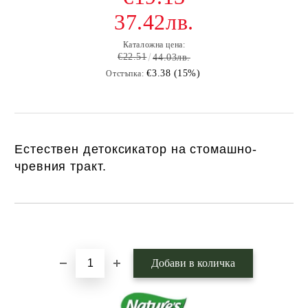
37.42лв.
Каталожна цена:
€22.51
44.03лв.
€3.38 (15%)
Отстъпка:
Естествен детоксикатор на стомашно-
чревния тракт.
Добави в желани