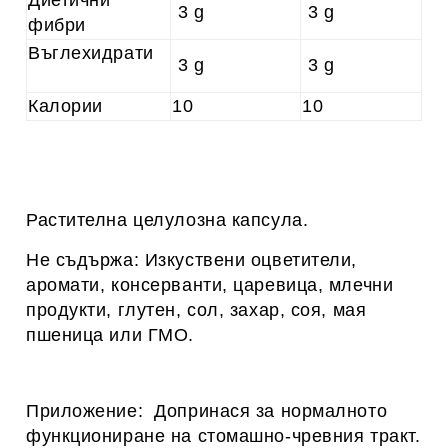
Диетични
3 g
3 g
фибри
Въглехидрати
3 g
3 g
Калории
10
10
Растителна целулозна капсула.
Не съдържа: Изкуствени оцветители,
аромати, консерванти, царевица, млечни
продукти, глутен, сол, захар, соя, мая
пшеница или ГМО.
Приложение: Допринася за нормалното
функциониране на стомашно-чревния тракт.