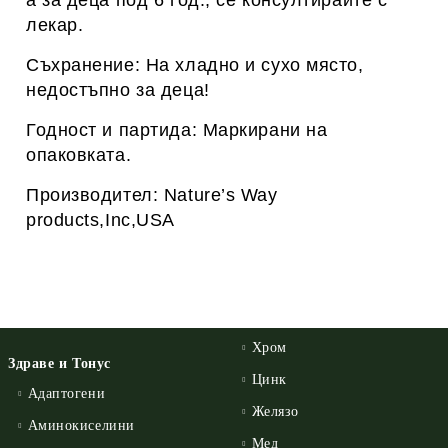
а за деца под 6 год., се консултирайте с
лекар.
Съхранение: На хладно и сухо място,
недостъпно за деца!
Годност и партида: Маркирани на
опаковката.
Производител: Nature’s Way
products,Inc,USA
Хром
Здраве и Тонус
Цинк
Адаптогени
Желязо
Аминокиселини
Мед