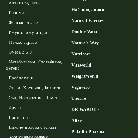
Антиоксиданти
Най-продавани
Ензими
Natural Factors
Женско здраве
Double Wood
Имуностимулатори
Мъжко здраве
Nature’s Way
Омега 3 6 9
Nutricost
Метаболизъм, Отслабване,
Vitaworld
Детокс
WeightWorld
Пробиотици
Vegavero
Стави, Хрущяли, Колаген
Сън, Настроение, Памет
Thorne
Други
DR WAKDE’s
Протеини
Alive
Пикочо-полова система
Paladin Pharma
Хормонален баланс