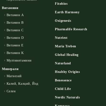
Fitobios
Витамини
Earth Harmony
Витамин А
Oxigenesis
Витамин B
Pharmalife Research
Витамин C
Витамин D
Nutriest
Витамин E
Maria Treben
Витамин K
Global Healing
Мултивитамини
Naturland
Минерали
Healthy Origins
Магнезий
Benessence
Калий, Калций, Йод
Child Life
Селен
Nordic Naturals
Kompava