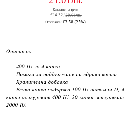
21.01лв.
Каталожна цена:
€14.32
28.01лв.
€3.58 (25%)
Отстъпка:
Oписание
:
400 IU за 4 капки
Помага за поддържане на здрави кости
Хранителна добавка
Всяка капка съдържа 100 IU витамин D, 4
капки осигуряват 400 IU, 20 капки осигуряват
2000 IU.
Добави в желани