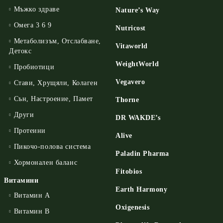
Мъжко здраве
Nature’s Way
Омега 3 6 9
Nutricost
Метаболизъм, Отслабване,
Vitaworld
Детокс
WeightWorld
Пробиотици
Vegavero
Стави, Хрущяли, Колаген
Сън, Настроение, Памет
Thorne
Други
DR WAKDE’s
Протеини
Alive
Пикочо-полова система
Paladin Pharma
Хормонален баланс
Fitobios
Витамини
Earth Harmony
Витамин А
Oxigenesis
Витамин B