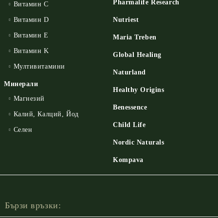
Pharmalife Research
Витамин C
Витамин D
Nutriest
Витамин E
Maria Treben
Витамин K
Global Healing
Мултивитамини
Naturland
Минерали
Healthy Origins
Магнезий
Benessence
Калий, Калций, Йод
Child Life
Селен
Nordic Naturals
Kompava
Бързи връзки: