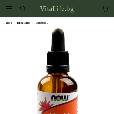
VitaLife.bg
Начало
Витамини
Витамин D