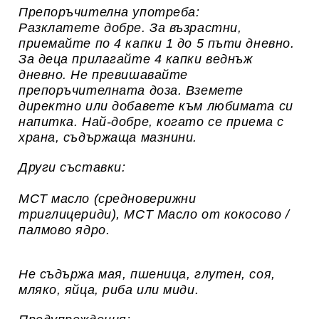
Препоръчителна употреба
:
Разклатете добре.
За възрастни,
приемайте по 4 капки 1 до 5 пъти дневно.
За деца прилагайте 4 капки веднъж
дневно.
Не превишавайте
препоръчителната доза.
Вземете
директно или добавете към любимата си
напитка.
Най-добре, когато се приема с
храна, съдържаща мазнини.
Други съставки
:
MCT масло (средноверижни
триглицериди),
MCT Масло от кокосово /
палмово ядро.
Не съдържа мая, пшеница, глутен, соя,
мляко, яйца, риба или миди.