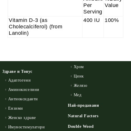
Per
Value
Serving
Vitamin D-3 (as
400 IU
100%
Cholecalciferol) (from
Lanolin)
Хром
Здраве и Тонус
Цинк
Адаптогени
Желязо
Аминокиселини
Мед
Антиоксиданти
Най-продавани
Ензими
Natural Factors
Женско здраве
Double Wood
Имуностимулатори