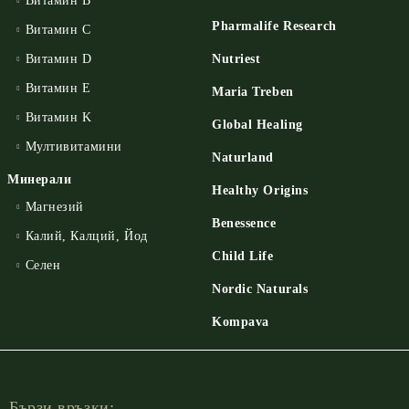
Витамин B
Pharmalife Research
Витамин C
Витамин D
Nutriest
Витамин E
Maria Treben
Витамин K
Global Healing
Мултивитамини
Naturland
Минерали
Healthy Origins
Магнезий
Benessence
Калий, Калций, Йод
Child Life
Селен
Nordic Naturals
Kompava
Бързи връзки: