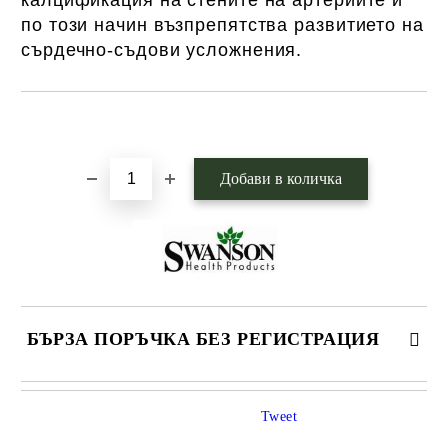
калцификация на стените на артериите и
по този начин възпрепятства развитието на
сърдечно-съдови усложнения.
Добави в желани
БЪРЗА ПОРЪЧКА БЕЗ РЕГИСТРАЦИЯ
САМО ПОПЪЛНЕТЕ 1 ПОЛЕ
Tweet