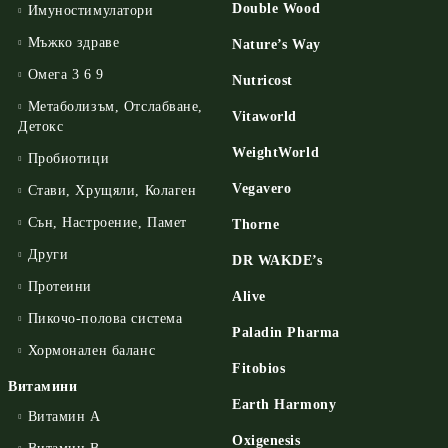
Double Wood
Имуностимулатори
Мъжко здраве
Nature’s Way
Омега 3 6 9
Nutricost
Метаболизъм, Отслабване,
Vitaworld
Детокс
WeightWorld
Пробиотици
Vegavero
Стави, Хрущяли, Колаген
Сън, Настроение, Памет
Thorne
Други
DR WAKDE’s
Протеини
Alive
Пикочо-полова система
Paladin Pharma
Хормонален баланс
Fitobios
Витамини
Earth Harmony
Витамин А
Oxigenesis