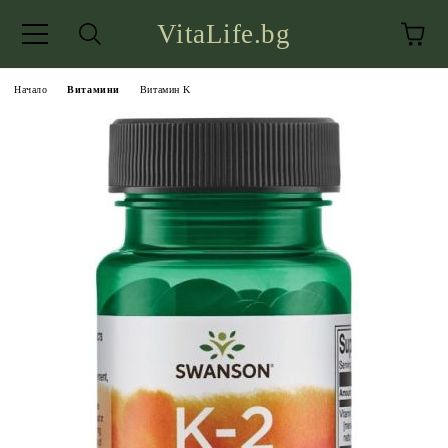
VitaLife.bg
Начало
Витамини
Витамин K