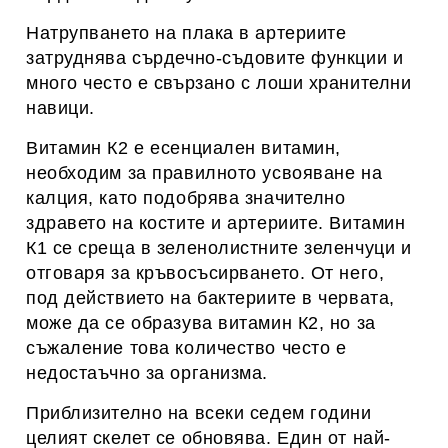
Натрупването на плака в артериите
затруднява сърдечно-съдовите функции и
много често е свързано с лоши хранителни
навици.
Витамин К2 е есенциален витамин,
необходим за правилното усвояване на
калция, като подобрява значително
здравето на костите и артериите. Витамин
К1 се среща в зеленолистните зеленчуци и
отговаря за кръвосъсирването. От него,
под действието на бактериите в червата,
може да се образува витамин К2, но за
съжаление това количество често е
недостаъчно за организма.
Приблизително на всеки седем години
целият скелет се обновява. Един от най-