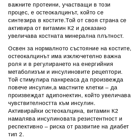
важните протеини, участващи в този
процес, е остеокалцинът, който се
синтезира в костите.Той от своя страна се
активира от витамин К2 и доказано
увеличава костната минерална плътност.
Освен за нормалното състояние на костите,
остеокалцинът има изключетелно важна
роля и в регулирането на енергийния
метаболизъм и инсулиновите рецептори.
Той стимулира панкреаса да произвежда
повече инсулин,а мастните клетки – да
произвеждат адипонектин, който увеличава
чувствителността към инсулин.
Активирайки остеокалцина, витамин К2
намалява инсулиновата резистентност и
респективно – риска от развитие на диабет
тип 2.