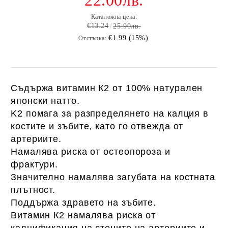
22.00лв.
Каталожна цена:
€13.24
25.90лв.
€1.99 (15%)
Отстъпка:
Съдържа витамин К2 от 100% натурален
японски натто.
K2 помага за разпределянето на калция в
костите и зъбите, като го отвежда от
артериите.
Намалява риска от остеопороза и
фрактури.
Значително намалява загубата на костната
плътност.
Поддържа здравето на зъбите.
Витамин К2 намалява риска от