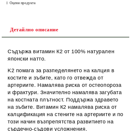
Оцени продукта
Ние ще се свържем с вас в рамките на работния ден.
Детайлно описание
Съдържа витамин К2 от 100% натурален
японски натто.
K2 помага за разпеделянето на калция в
костите и зъбите, като го отвежда от
артериите.
Намалява риска от остеопороза
и фрактури.
Значително намалява загубата
на костната плътност.
Поддържа здравето
на зъбите.
Витамин К2 намалява риска от
калцификация на стените на артериите и по
този начин възпрепятства развитието на
сърдечно-съдови усложнения.