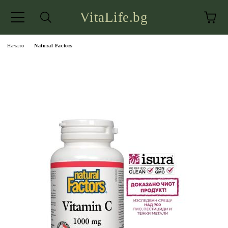
VitaLife.bg
Начало
Natural Factors