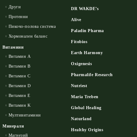
Други
DR WAKDE’s
Протеини
Alive
Пикочо-полова система
Paladin Pharma
Хормонален баланс
Fitobios
Витамини
Earth Harmony
Витамин А
Oxigenesis
Витамин B
Pharmalife Research
Витамин C
Витамин D
Nutriest
Витамин E
Maria Treben
Витамин K
Global Healing
Мултивитамини
Naturland
Минерали
Healthy Origins
Магнезий