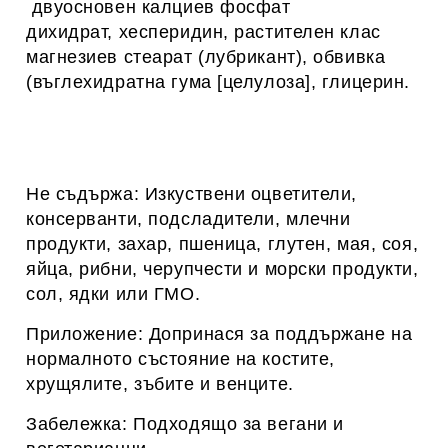
двуосновен калциев фосфат
дихидрат, хесперидин, растителен клас
магнезиев стеарат (лубрикант), обвивка
(въглехидратна гума [целулоза], глицерин.
Не съдържа: Изкуствени оцветители,
консерванти, подсладители, млечни
продукти, захар, пшеница, глутен, мая, соя,
яйца, рибни, черупчести и морски продукти,
сол, ядки или ГМО.
Приложение: Допринася за поддържане на
нормалното състояние на костите,
хрущялите, зъбите и венците.
Забележка: Подходящо за вегани и