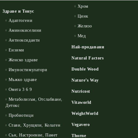
Хром
Здраве и Тонус
Цинк
Адаптогени
Желязо
Аминокиселини
Мед
Антиоксиданти
Най-продавани
Ензими
Natural Factors
Женско здраве
Double Wood
Имуностимулатори
Мъжко здраве
Nature’s Way
Омега 3 6 9
Nutricost
Метаболизъм, Отслабване,
Vitaworld
Детокс
WeightWorld
Пробиотици
Vegavero
Стави, Хрущяли, Колаген
Сън, Настроение, Памет
Thorne