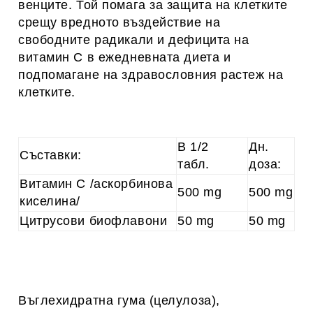
венците. Той помага за защита на клетките
срещу вредното въздействие на
свободните радикали и дефицита на
витамин С в ежедневната диета и
подпомагане на здравословния растеж на
клетките.
В 1/2
Дн.
Съставки:
табл.
доза:
Витамин С /аскорбинова
500 mg
500 mg
киселина/
Цитрусови биофлавони
50 mg
50 mg
Въглехидратна гума (целулоза),