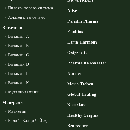
DR WAKDE’s
Пикочо-полова система
Alive
Хормонален баланс
Paladin Pharma
Витамини
Fitobios
Витамин А
Earth Harmony
Витамин B
Oxigenesis
Витамин C
Pharmalife Research
Витамин D
Витамин E
Nutriest
Витамин K
Maria Treben
Мултивитамини
Global Healing
Минерали
Naturland
Магнезий
Healthy Origins
Калий, Калций, Йод
Benessence