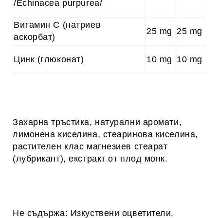
/Echinacea purpurea/
Витамин С (натриев
25 mg
25 mg
аскорбат)
Цинк (глюконат)
10 mg
10 mg
Захарна тръстика, натурални аромати,
лимонена киселина, стеаринова киселина,
растителен клас магнезиев стеарат
(лубрикант), екстракт от плод монк.
Не съдържа: Изкуствени оцветители,