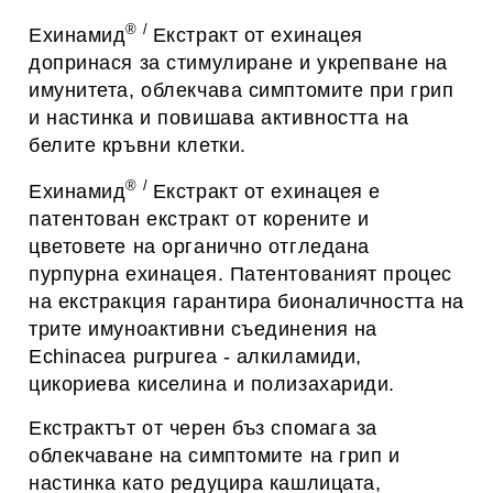
® /
Ехинамид
Екстракт от ехинацея
допринася за стимулиране и укрепване на
имунитета, облекчава симптомите при грип
и настинка и повишава активността на
белите кръвни клетки.
® /
Ехинамид
Екстракт от ехинацея е
патентован екстракт от корените и
цветовете на органично отгледана
пурпурна ехинацея. Патентованият процес
на екстракция гарантира бионаличността на
трите имуноактивни съединения на
Echinacea purpurea - алкиламиди,
цикориева киселина и полизахариди.
Екстрактът от черен бъз спомага за
облекчаване на симптомите на грип и
настинка като редуцира кашлицата,