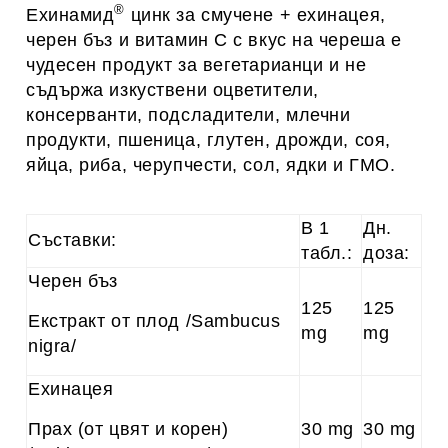
®
Ехинамид
цинк за смучене + ехинацея,
черен бъз и витамин С с вкус на череша е
чудесен продукт за вегетарианци и не
съдържа изкуствени оцветители,
консерванти, подсладители, млечни
продукти, пшеница, глутен, дрожди, соя,
яйца, риба, черупчести, сол, ядки и ГМО.
В 1
Дн.
Съставки:
табл.:
доза:
Черен бъз
125
125
Екстракт от плод /Sambucus
mg
mg
nigra/
Ехинацея
Прах (от цвят и корен)
30 mg
30 mg