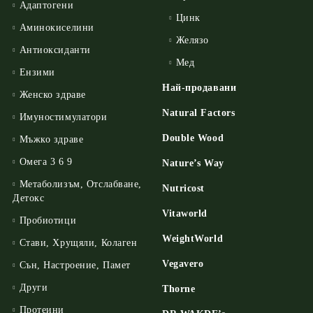
Адаптогени
Цинк
Аминокиселини
Желязо
Антиоксиданти
Мед
Ензими
Най-продавани
Женско здраве
Natural Factors
Имуностимулатори
Double Wood
Мъжко здраве
Омега 3 6 9
Nature’s Way
Метаболизъм, Отслабване,
Nutricost
Детокс
Vitaworld
Пробиотици
WeightWorld
Стави, Хрущяли, Колаген
Vegavero
Сън, Настроение, Памет
Други
Thorne
Протеини