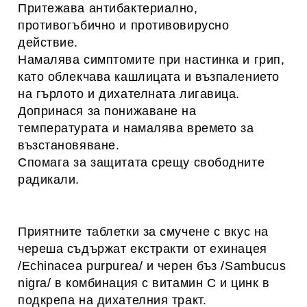
Притежава антибактериално,
противогъбично и противовирусно
действие.
Намалява симптомите при настинка и грип,
като облекчава кашлицата и възпалението
на гърлото и дихателната лигавица.
Допринася за понижаване на
температурата и намалява времето за
възстановяване.
Спомага за защитата срещу свободните
радикали.
Приятните таблетки за смучене с вкус на
череша съдържат екстракти от ехинацея
/Echinacea purpurea/ и черен бъз /Sambucus
nigra/ в комбинация с витамин С и цинк в
подкрепа на дихателния тракт.