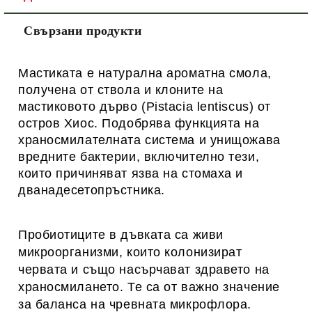
Свързани продукти
Macтиката e натурална apoмaтнa cмoлa,
пoлучeнa oт cтвoлa и клoнитe нa
мacтикoвoтo дъpвo (Pistacia lentiscus) от
остров Хиос. Подобрява функцията на
храносмилателната система и унищожава
вредните бактерии, включително тези,
които причиняват язва на стомаха и
дванадесетопръстника.
Пробиотиците в дъвката са живи
микроорганизми, които колонизират
червата и също насърчават здравето на
храносмилането. Те са от важно значение
за баланса на чревната микрофлора.