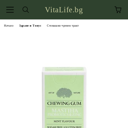
VitaLife.bg
Начало
Здраве и Тонус
Стомашно-чревен тракт