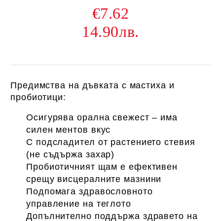
€7.62
14.90лв.
Предимства на дъвката с мастиха и
пробиотици:
Осигурява орална свежест – има
силен ментов вкус
С подсладител от растението стевия
(не съдържа захар)
Пробиотичният щам е ефективен
срещу висцералните мазнини
Подпомага здравословното
управление на теглото
Допълнително поддържа здравето на