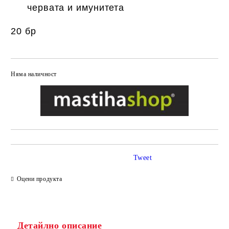
червата и имунитета
20 бр
Няма наличност
Добави в желани
Tweet
Оцени продукта
Детайлно описание