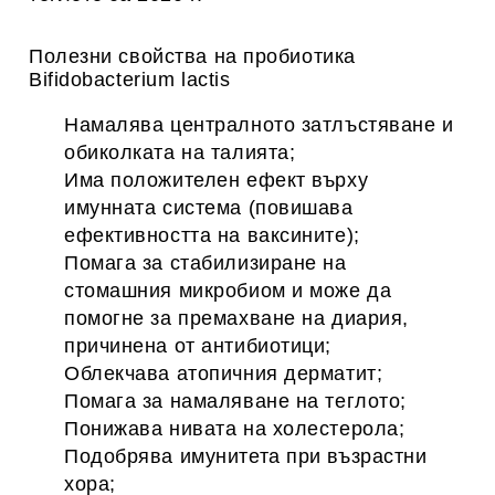
Полезни свойства на пробиотика
Bifidobacterium lactis
Намалява централното затлъстяване и
обиколката на талията;
Има положителен ефект върху
имунната система (повишава
ефективността на ваксините);
Помага за стабилизиране на
стомашния микробиом и може да
помогне за премахване на диария,
причинена от антибиотици;
Облекчава атопичния дерматит;
Помага за намаляване на теглото;
Понижава нивата на холестерола;
Подобрява имунитета при възрастни
хора;