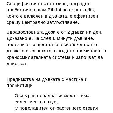
Специфичният патентован, награден
пробиотичен щам Bifidobacterium lactis,
който е включен в дъвката, е ефективен
срещу централно затлъстяване.
Здравословната доза е от 2 дъвки на ден.
Доказано е, че след 6 минути дъвчене,
полезните вещества се освобождават от
дъвката в слюнката, откъдето преминават в
храносмилателната система и започват да
действат.
Предимства на дъвката с мастика и
пробиотици
Осигурява орална свежест – има
силен ментов вкус;
С подсладител от растението стевия