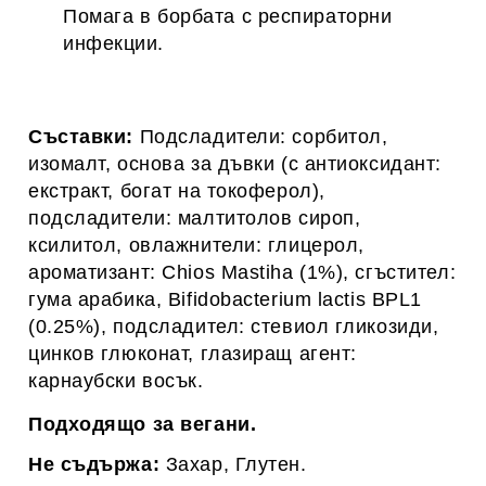
Помага в борбата с респираторни
инфекции.
Съставки:
Подсладители: сорбитол,
изомалт, основа за дъвки (с антиоксидант:
екстракт, богат на токоферол),
подсладители: малтитолов сироп,
ксилитол, овлажнители: глицерол,
ароматизант: Chios Mastiha (1%), сгъстител:
гума арабика, Bifidobacterium lactis BPL1
(0.25%), подсладител: стевиол гликозиди,
цинков глюконат, глазиращ агент:
карнаубски восък.
Подходящо за вегани.
Не съдържа:
Захар, Глутен.