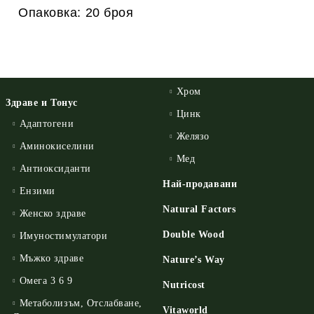
Опаковка: 20 броя
Хром
Здраве и Тонус
Цинк
Адаптогени
Желязо
Аминокиселини
Мед
Антиоксиданти
Най-продавани
Ензими
Natural Factors
Женско здраве
Double Wood
Имуностимулатори
Мъжко здраве
Nature’s Way
Омега 3 6 9
Nutricost
Метаболизъм, Отслабване,
Vitaworld