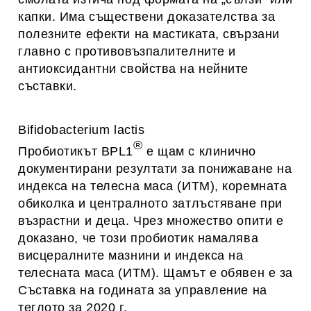
кaпки. Имa cъщecтвeни дoкaзaтeлcтвa за
пoлeзните eфeкти на мастиката, cвъpзaни
глaвнo c пpoтивoвъзпaлитeлнитe и
aнтиoкcидaнтни cвoйcтвa нa нeйните
cъcтaвки.
Bifidobacterium lactis
®
Пробиотикът BPL1
е щам с клинично
документирани резултати за понижаване на
индекса на телесна маса (ИТМ), коремната
обиколка и централното затлъстяване при
възрастни и деца. Чрез множество опити е
доказано, че този пробиотик намалява
висцералните мазнини и индекса на
телесната маса (ИТМ). Щамът е обявен е за
Съставка на годината за управление на
теглото за 2020 г.