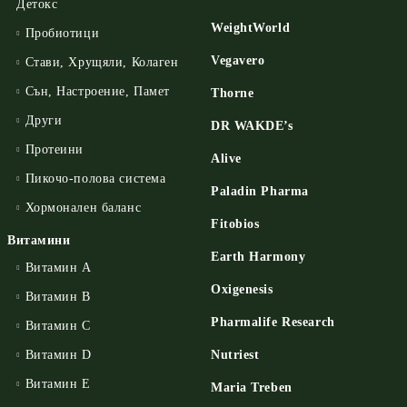
Детокс
WeightWorld
Пробиотици
Vegavero
Стави, Хрущяли, Колаген
Сън, Настроение, Памет
Thorne
Други
DR WAKDE’s
Протеини
Alive
Пикочо-полова система
Paladin Pharma
Хормонален баланс
Fitobios
Витамини
Earth Harmony
Витамин А
Oxigenesis
Витамин B
Pharmalife Research
Витамин C
Витамин D
Nutriest
Витамин E
Maria Treben