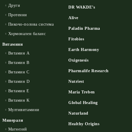
Други
DR WAKDE’s
Протеини
Alive
Пикочо-полова система
Paladin Pharma
Хормонален баланс
Fitobios
Витамини
Earth Harmony
Витамин А
Oxigenesis
Витамин B
Pharmalife Research
Витамин C
Витамин D
Nutriest
Витамин E
Maria Treben
Витамин K
Global Healing
Мултивитамини
Naturland
Минерали
Healthy Origins
Магнезий