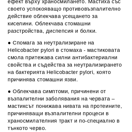
ефект върху храносмилането.
Мастиха със
своето успокояващо противовъзпалително
действие облекчава усещането за
киселини. Облекчава стомашни
разстройства, диспепсия и болки.
● Спомага за неутрализиране на
Helicobacter pylori в стомаха - мастиковата
смола притежава силни антибактериални
свойства и съдейства за неутрализирането
на бактерията Helicobacter pylori, която
причинява стомашни язви.
● Облекчава симптоми, причинени от
възпалителни заболявания на червата –
мастиксът понижава нивата на протеините,
причиняващи възпалителни процеси в
храносмилателния тракт и по-специално в
тънкото черво.