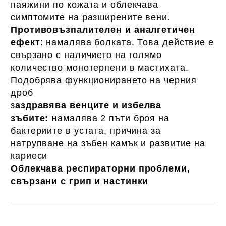
паяжини по кожата и облекчава
симптомите на разширените вени.
Противовъзпалителен и аналгетичен
ефект
: намалява болката. Това действие е
свързано с наличието на голямо
количество монотерпени в мастихата.
Подобрява функционирането на черния
дроб
з
аздравява венците и избелва
зъбите: н
амалява 2 пъти броя на
бактериите в устата, причина за
натрупване на зъбен камък и развитие на
кариеси
Облекчава респираторни проблеми,
свързани с грип и настинки
Добави в желани