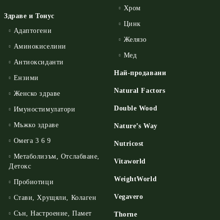
Хром
Здраве и Тонус
Цинк
Адаптогени
Желязо
Аминокиселини
Мед
Антиоксиданти
Най-продавани
Ензими
Natural Factors
Женско здраве
Double Wood
Имуностимулатори
Мъжко здраве
Nature’s Way
Омега 3 6 9
Nutricost
Метаболизъм, Отслабване,
Vitaworld
Детокс
WeightWorld
Пробиотици
Vegavero
Стави, Хрущяли, Колаген
Сън, Настроение, Памет
Thorne