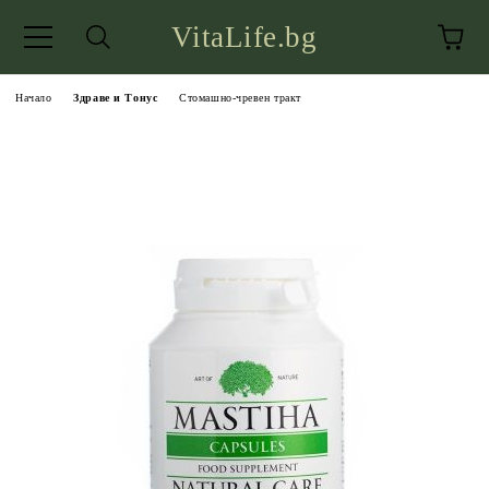
VitaLife.bg
Начало
Здраве и Тонус
Стомашно-чревен тракт