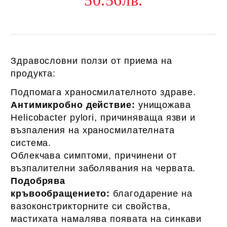
50.56лв.
Здравословни ползи от приема на
продукта:
Подпомага храносмилателното здраве.
Антимикробно действие:
унищожава
Helicobacter pylori, причиняваща язви и
възпаления на храносмилателната
система.
Облекчава симптоми, причинени от
възпалителни заболявания на червата.
Подобрява
кръвообращението:
благодарение на
вазоконстрикторните си свойства,
мастихата намалява появата на синкави